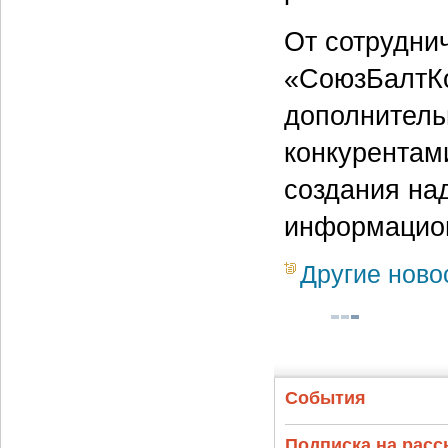
От сотруднич
«СоюзБалтКо
дополнитель
конкурентам
создания на
информацион
Другие ново
События
Подписка на рас