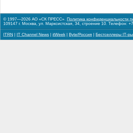
© 1997—2026 АО «СК ПРЕСС».
Политика конфиденциальности п
109147 г. Москва, ул. Марксистская, 34, строение 10. Телефон: +7
ITRN
|
IT Channel News
|
itWeek
|
Byte/Россия
|
Бестселлеры IT-ры