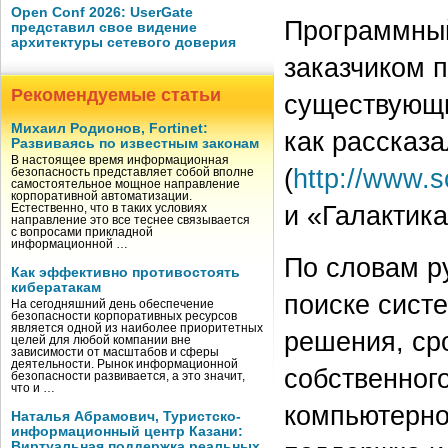
Open Conf 2026: UserGate
Программный
представил свое видение
архитектуры сетевого доверия
заказчиком 
Рекомендуемые статьи
существующи
Михаил Родионов, Fortinet:
как рассказа
Развиваясь по известным законам
В настоящее время информационная
(
http://www.s
безопасность представляет собой вполне
самостоятельное мощное направление
корпоративной автоматизации.
и «Галактика
Естественно, что в таких условиях
направление это все теснее связывается
с вопросами прикладной
информационной …
По словам р
Как эффективно противостоять
кибератакам
поиске сист
На сегодняшний день обеспечение
безопасности корпоративных ресурсов
является одной из наиболее приоритетных
решения, ср
целей для любой компании вне
зависимости от масштабов и сферы
деятельности. Рынок информационной
собственног
безопасности развивается, а это значит,
что и …
компьютерно
Наталья Абрамович, Туристско-
информационный центр Казани:
Виртуальная поддержка реальных