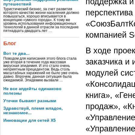
поддержка и
путешествий
Туристический бизнес, за счет развития
перспектива
которого качество жизни населения должно
повышаться, хорошо вписывается в
концепцию «умного города». К тому же
«СоюзБалтКо
уровень использования информационных
технологий в данной отрасли за последние
пятнадцать-двадцать лет …
компанией S
Блог
В ходе прое
Вот те два...
Поводом для написания этого блога стала
заказчика и
уже вторая в течение года массовая
вирусная эпидемия. И это стало очень
неприятным прецедентом. Ведь столь
модулей сист
масштабных заражений не было уже очень
давно. Впрочем, данная ситуация была
ожидаемой. Эпидемию вызвали …
«Консолидац
Не все апдейты одинаково
книга», «Ген
полезны
Утечки бывают разными
продаж», «К
Здравствуй, племя младое,
незнакомое...
«Управление
Инновации для сетей X5
«Управление