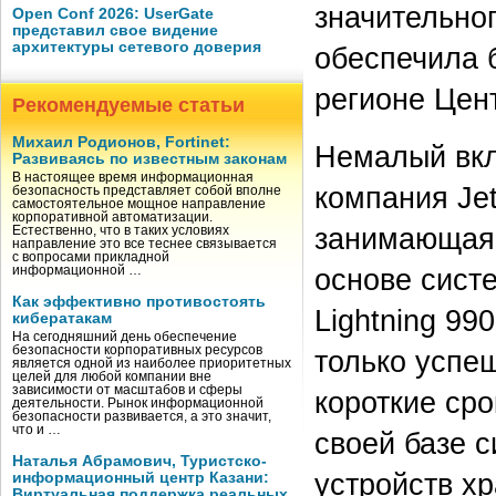
значительно
Open Conf 2026: UserGate
представил свое видение
архитектуры сетевого доверия
обеспечила 
регионе Цен
Рекомендуемые статьи
Михаил Родионов, Fortinet:
Немалый вкл
Развиваясь по известным законам
В настоящее время информационная
компания Jet
безопасность представляет собой вполне
самостоятельное мощное направление
корпоративной автоматизации.
занимающаяс
Естественно, что в таких условиях
направление это все теснее связывается
с вопросами прикладной
основе сист
информационной …
Как эффективно противостоять
Lightning 99
кибератакам
На сегодняшний день обеспечение
безопасности корпоративных ресурсов
только успе
является одной из наиболее приоритетных
целей для любой компании вне
зависимости от масштабов и сферы
короткие сро
деятельности. Рынок информационной
безопасности развивается, а это значит,
что и …
своей базе 
Наталья Абрамович, Туристско-
устройств х
информационный центр Казани:
Виртуальная поддержка реальных