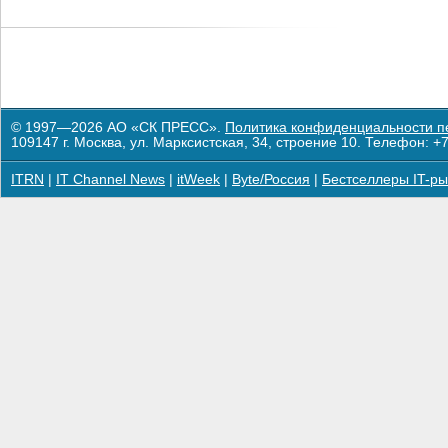
© 1997—2026 АО «СК ПРЕСС».
Политика конфиденциальности п
109147 г. Москва, ул. Марксистская, 34, строение 10. Телефон: +7
ITRN
|
IT Channel News
|
itWeek
|
Byte/Россия
|
Бестселлеры IT-ры