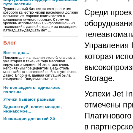
путешествий
Туристический бизнес, за счет развития
Среди проект
которого качество жизни населения должно
повышаться, хорошо вписывается в
концепцию «умного города». К тому же
оборудовани
уровень использования информационных
технологий в данной отрасли за последние
пятнадцать-двадцать лет …
телеавтомат
Блог
Управления 
Вот те два...
которая испо
Поводом для написания этого блога стала
уже вторая в течение года массовая
высокопроиз
вирусная эпидемия. И это стало очень
неприятным прецедентом. Ведь столь
масштабных заражений не было уже очень
давно. Впрочем, данная ситуация была
Storage.
ожидаемой. Эпидемию вызвали …
Не все апдейты одинаково
Успехи Jet 
полезны
Утечки бывают разными
отмечены пр
Здравствуй, племя младое,
незнакомое...
Платинового 
Инновации для сетей X5
в партнерско