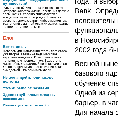
года, и выб
путешествий
Туристический бизнес, за счет развития
Bank. Опред
которого качество жизни населения должно
повышаться, хорошо вписывается в
концепцию «умного города». К тому же
положительн
уровень использования информационных
технологий в данной отрасли за последние
пятнадцать-двадцать лет …
функциональ
Блог
в Новосибирс
Вот те два...
2002 года бы
Поводом для написания этого блога стала
уже вторая в течение года массовая
вирусная эпидемия. И это стало очень
неприятным прецедентом. Ведь столь
Весной ныне
масштабных заражений не было уже очень
давно. Впрочем, данная ситуация была
ожидаемой. Эпидемию вызвали …
базового яд
Не все апдейты одинаково
обучение спе
полезны
Утечки бывают разными
Одной из се
Здравствуй, племя младое,
незнакомое...
барьер, в ча
Инновации для сетей X5
Для начала с