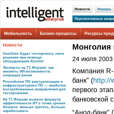
Новости
Номера
Перспективные напр
Мобильность
Бизнес-процессы
Ресурсы пред
Новости
Монголия 
UserGate будет тестировать свои
решения при помощи
24 июля 2003 
оборудования Xinertel
Эксперты на Т1 Форуме: как
Компания R-S
множить ИИ-возможности,
сокращая риски
банк” (
http:/
Российское ПО виртуализации и
инфраструктурное ПО — наиболее
первого эта
востребованные направления для
тестирования
банковской 
На Т1 Форуме вывели формулу
эффективности ИТ с точки зрения
бизнеса: меньше тратить, больше
“Анод-банк” 
зарабатывать