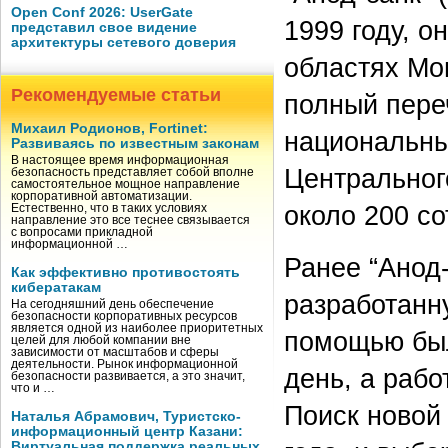
Open Conf 2026: UserGate
1999 году, 
представил свое видение
архитектуры сетевого доверия
областях Мо
Рекомендуемые статьи
полный переч
Михаил Родионов, Fortinet:
национальны
Развиваясь по известным законам
В настоящее время информационная
Центральног
безопасность представляет собой вполне
самостоятельное мощное направление
корпоративной автоматизации.
около 200 со
Естественно, что в таких условиях
направление это все теснее связывается
с вопросами прикладной
информационной …
Ранее “Анод
Как эффективно противостоять
кибератакам
разработанн
На сегодняшний день обеспечение
безопасности корпоративных ресурсов
является одной из наиболее приоритетных
помощью был
целей для любой компании вне
зависимости от масштабов и сферы
деятельности. Рынок информационной
день, а рабо
безопасности развивается, а это значит,
что и …
Поиск новой
Наталья Абрамович, Туристско-
информационный центр Казани:
Виртуальная поддержка реальных