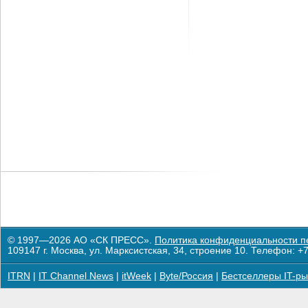
© 1997—2026 АО «СК ПРЕСС».
Политика конфиденциальности п
109147 г. Москва, ул. Марксистская, 34, строение 10. Телефон: +7
ITRN
|
IT Channel News
|
itWeek
|
Byte/Россия
|
Бестселлеры IT-ры