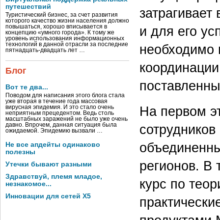
путешествий
затрагивает
Туристический бизнес, за счет развития
которого качество жизни населения должно
повышаться, хорошо вписывается в
и для его у
концепцию «умного города». К тому же
уровень использования информационных
технологий в данной отрасли за последние
необходимо 
пятнадцать-двадцать лет …
координации
Блог
поставленны
Вот те два...
Поводом для написания этого блога стала
уже вторая в течение года массовая
На первом э
вирусная эпидемия. И это стало очень
неприятным прецедентом. Ведь столь
масштабных заражений не было уже очень
давно. Впрочем, данная ситуация была
сотрудников
ожидаемой. Эпидемию вызвали …
объединенны
Не все апдейты одинаково
полезны
регионов. В
Утечки бывают разными
Здравствуй, племя младое,
курс по тео
незнакомое...
Инновации для сетей X5
практически