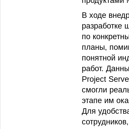
продуктами Mi
В ходе внед
разработке 
по конкретны
планы, поми
понятной ин
работ. Данн
Project Serv
смогли реал
этапе им ок
Для удобств
сотрудников,