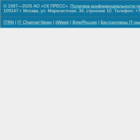
© 1997—2026 АО «СК ПРЕСС».
Политика конфиденциальности п
109147 г. Москва, ул. Марксистская, 34, строение 10. Телефон: +7
ITRN
|
IT Channel News
|
itWeek
|
Byte/Россия
|
Бестселлеры IT-ры