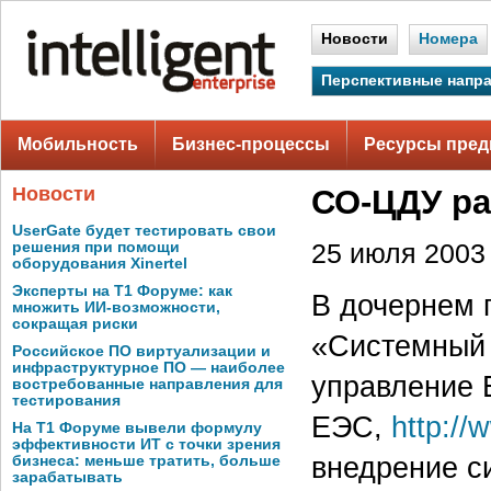
Новости
Номера
Перспективные напр
Мобильность
Бизнес-процессы
Ресурсы пред
Новости
СО-ЦДУ рас
UserGate будет тестировать свои
решения при помощи
25 июля 2003 
оборудования Xinertel
Эксперты на Т1 Форуме: как
В дочернем
множить ИИ-возможности,
сокращая риски
«Системный 
Российское ПО виртуализации и
инфраструктурное ПО — наиболее
управление 
востребованные направления для
тестирования
ЕЭС,
http://
На Т1 Форуме вывели формулу
эффективности ИТ с точки зрения
внедрение с
бизнеса: меньше тратить, больше
зарабатывать