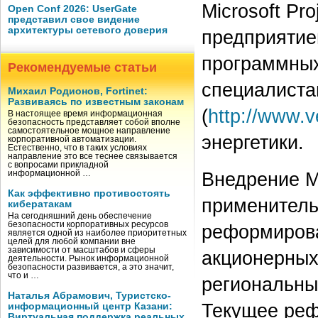
Microsoft Pr
Open Conf 2026: UserGate
представил свое видение
архитектуры сетевого доверия
предприятие
программных
Рекомендуемые статьи
специалиста
Михаил Родионов, Fortinet:
Развиваясь по известным законам
(
http://www.ve
В настоящее время информационная
безопасность представляет собой вполне
самостоятельное мощное направление
энергетики.
корпоративной автоматизации.
Естественно, что в таких условиях
направление это все теснее связывается
с вопросами прикладной
Внедрение Mi
информационной …
Как эффективно противостоять
применитель
кибератакам
На сегодняшний день обеспечение
безопасности корпоративных ресурсов
реформирова
является одной из наиболее приоритетных
целей для любой компании вне
зависимости от масштабов и сферы
акционерных
деятельности. Рынок информационной
безопасности развивается, а это значит,
что и …
региональны
Наталья Абрамович, Туристско-
Текущее ре
информационный центр Казани:
Виртуальная поддержка реальных