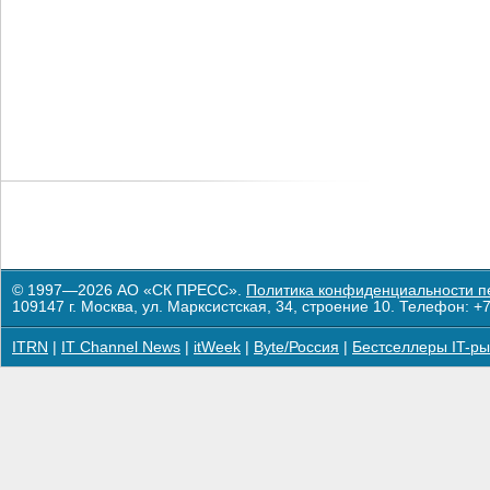
© 1997—2026 АО «СК ПРЕСС».
Политика конфиденциальности п
109147 г. Москва, ул. Марксистская, 34, строение 10. Телефон: +7
ITRN
|
IT Channel News
|
itWeek
|
Byte/Россия
|
Бестселлеры IT-ры