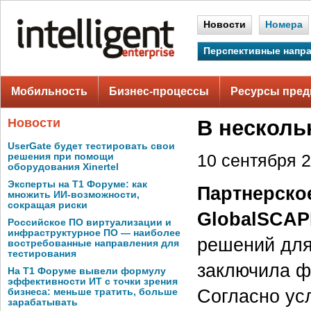
Новости
Номера
Перспективные напр
Мобильность
Бизнес-процессы
Ресурсы пред
Новости
В несколь
UserGate будет тестировать свои
решения при помощи
10 сентября 2
оборудования Xinertel
Эксперты на Т1 Форуме: как
Партнерско
множить ИИ-возможности,
сокращая риски
GlobalSCAP
Российское ПО виртуализации и
инфраструктурное ПО — наиболее
решений для
востребованные направления для
тестирования
заключила фи
На Т1 Форуме вывели формулу
эффективности ИТ с точки зрения
Согласно усл
бизнеса: меньше тратить, больше
зарабатывать