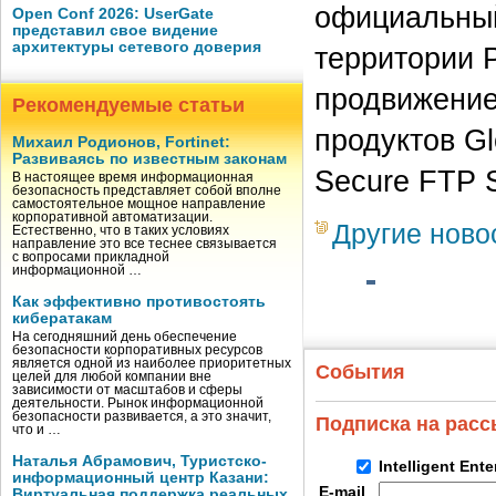
официальный
Open Conf 2026: UserGate
представил свое видение
архитектуры сетевого доверия
территории 
продвижение
Рекомендуемые статьи
продуктов G
Михаил Родионов, Fortinet:
Развиваясь по известным законам
Secure FTP S
В настоящее время информационная
безопасность представляет собой вполне
самостоятельное мощное направление
корпоративной автоматизации.
Другие ново
Естественно, что в таких условиях
направление это все теснее связывается
с вопросами прикладной
информационной …
Как эффективно противостоять
кибератакам
На сегодняшний день обеспечение
безопасности корпоративных ресурсов
является одной из наиболее приоритетных
События
целей для любой компании вне
зависимости от масштабов и сферы
деятельности. Рынок информационной
безопасности развивается, а это значит,
Подписка на рас
что и …
Наталья Абрамович, Туристско-
Intelligent Ent
информационный центр Казани:
E-mail
Виртуальная поддержка реальных