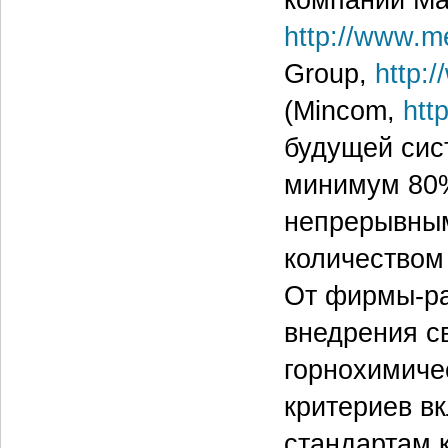
http://www.m
Group,
http:/
(Mincom,
htt
будущей сис
минимум 80%
непрерывным
количеством
От фирмы-ра
внедрения с
горнохимичес
критериев в
стандартам 