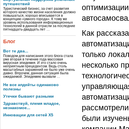
путешествий
оптимизации
Туристический бизнес, за счет развития
которого качество жизни населения должно
автосамосва
повышаться, хорошо вписывается в
концепцию «умного города». К тому же
уровень использования информационных
технологий в данной отрасли за последние
пятнадцать-двадцать лет …
Как рассказ
Блог
автоматизац
Вот те два...
только лока
Поводом для написания этого блога стала
уже вторая в течение года массовая
несколько п
вирусная эпидемия. И это стало очень
неприятным прецедентом. Ведь столь
масштабных заражений не было уже очень
технологиче
давно. Впрочем, данная ситуация была
ожидаемой. Эпидемию вызвали …
управляющая
Не все апдейты одинаково
полезны
автоматизац
Утечки бывают разными
Здравствуй, племя младое,
рассмотрели
незнакомое...
Инновации для сетей X5
были изучен
компании Mai