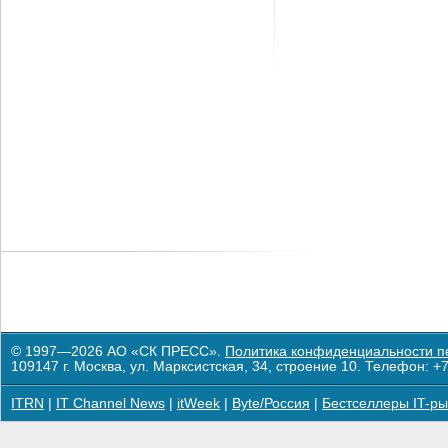
© 1997—2026 АО «СК ПРЕСС».
Политика конфиденциальности п
109147 г. Москва, ул. Марксистская, 34, строение 10. Телефон: +7
ITRN
|
IT Channel News
|
itWeek
|
Byte/Россия
|
Бестселлеры IT-ры