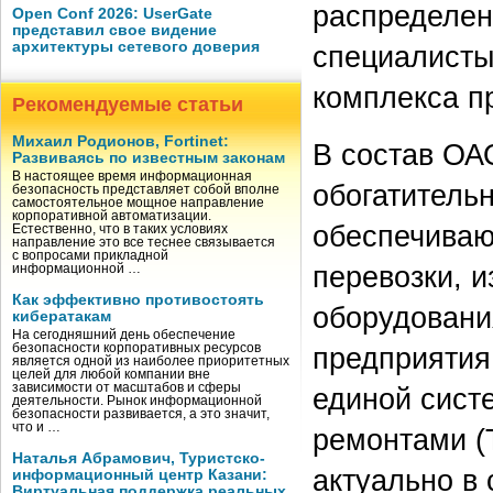
распределен
Open Conf 2026: UserGate
представил свое видение
архитектуры сетевого доверия
специалисты
комплекса п
Рекомендуемые статьи
Михаил Родионов, Fortinet:
В состав ОА
Развиваясь по известным законам
В настоящее время информационная
обогатитель
безопасность представляет собой вполне
самостоятельное мощное направление
корпоративной автоматизации.
обеспечиваю
Естественно, что в таких условиях
направление это все теснее связывается
с вопросами прикладной
перевозки, и
информационной …
Как эффективно противостоять
оборудовани
кибератакам
На сегодняшний день обеспечение
безопасности корпоративных ресурсов
предприятия 
является одной из наиболее приоритетных
целей для любой компании вне
зависимости от масштабов и сферы
единой сист
деятельности. Рынок информационной
безопасности развивается, а это значит,
что и …
ремонтами (
Наталья Абрамович, Туристско-
актуально в 
информационный центр Казани:
Виртуальная поддержка реальных