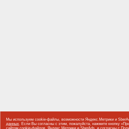
Мы используем cookie-файлы, возможности Яндекс.Метрики и SberA
данных
. Если Вы согласны с этим, пожалуйста, нажмите кнопку «П
сайтом cookie-файлов, Яндекс.Метрики и SberAds, и согласны с
Поли