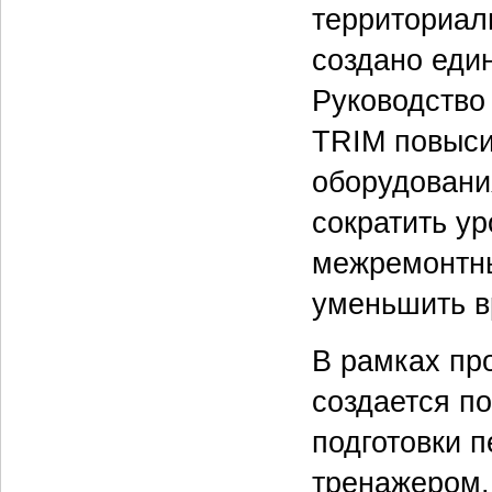
территориал
создано еди
Руководство
TRIM повыси
оборудования
сократить ур
межремонтны
уменьшить в
В рамках про
создается п
подготовки 
тренажером,