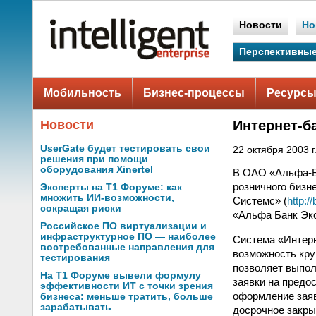
Новости
Но
Перспективные
Мобильность
Бизнес-процессы
Ресурсы
Новости
Интернет-б
UserGate будет тестировать свои
22 октября 2003 г
решения при помощи
оборудования Xinertel
В ОАО «Альфа-Б
розничного бизн
Эксперты на Т1 Форуме: как
множить ИИ-возможности,
Системс» (
http:/
сокращая риски
«Альфа Банк Экс
Российское ПО виртуализации и
инфраструктурное ПО — наиболее
Система «Интерн
востребованные направления для
возможность кру
тестирования
позволяет выпол
На Т1 Форуме вывели формулу
заявки на предо
эффективности ИТ с точки зрения
оформление заявк
бизнеса: меньше тратить, больше
зарабатывать
досрочное закры