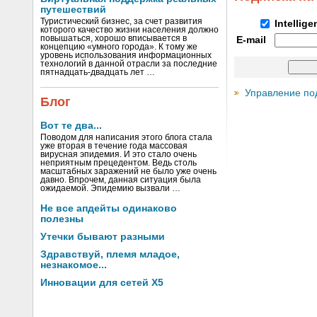
путешествий
Туристический бизнес, за счет развития
Intellig
которого качество жизни населения должно
повышаться, хорошо вписывается в
E-mail
концепцию «умного города». К тому же
уровень использования информационных
технологий в данной отрасли за последние
пятнадцать-двадцать лет …
Управление по
Блог
Вот те два...
Поводом для написания этого блога стала
уже вторая в течение года массовая
вирусная эпидемия. И это стало очень
неприятным прецедентом. Ведь столь
масштабных заражений не было уже очень
давно. Впрочем, данная ситуация была
ожидаемой. Эпидемию вызвали …
Не все апдейты одинаково
полезны
Утечки бывают разными
Здравствуй, племя младое,
незнакомое...
Инновации для сетей X5