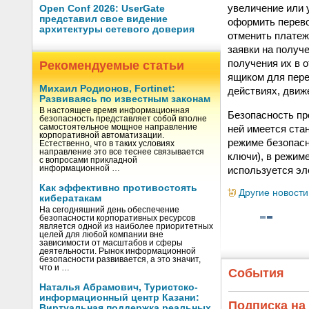
увеличение или 
Open Conf 2026: UserGate
представил свое видение
оформить перево
архитектуры сетевого доверия
отменить платеж
заявки на получ
получения их в 
Рекомендуемые статьи
ящиком для пере
Михаил Родионов, Fortinet:
действиях, движ
Развиваясь по известным законам
В настоящее время информационная
Безопасность пр
безопасность представляет собой вполне
ней имеется ста
самостоятельное мощное направление
корпоративной автоматизации.
режиме безопасн
Естественно, что в таких условиях
направление это все теснее связывается
ключи), в режим
с вопросами прикладной
используется эл
информационной …
Как эффективно противостоять
Другие новости
кибератакам
На сегодняшний день обеспечение
безопасности корпоративных ресурсов
является одной из наиболее приоритетных
целей для любой компании вне
зависимости от масштабов и сферы
деятельности. Рынок информационной
безопасности развивается, а это значит,
что и …
События
Наталья Абрамович, Туристско-
информационный центр Казани:
Подписка на
Виртуальная поддержка реальных