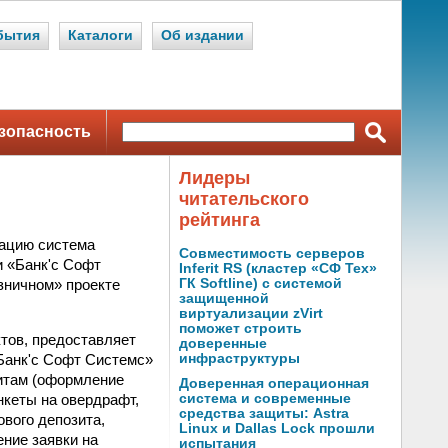
бытия
Каталоги
Об издании
зопасность
Лидеры
читательского
рейтинга
тацию система
Совместимость серверов
и «Банк'c Софт
Inferit RS (кластер «СФ Тех»
зничном» проекте
ГК Softline) с системой
защищенной
виртуализации zVirt
поможет строить
ктов, предоставляет
доверенные
«Банк'c Софт Системс»
инфраструктуры
дитам (оформление
Доверенная операционная
нкеты на овердрафт,
система и современные
средства защиты: Astra
ового депозита,
Linux и Dallas Lock прошли
ние заявки на
испытания