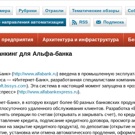
мера
Рубрики
Отрасли
Тематические обзоры
Со
 направления автоматизации
RSS
Подписка
 предприятия
Архитектура и инфраструктура
Бе
анкинг для Альфа-банка
.
анк» (
http://www.alfabank.ru
) введена в промышленную эксплуа
еса — «Интернет-Банк», разработанная специалистами компани
/bft.bssys.com
). Эта система в настоящий момент запущена в «ро
пресс» (
http://www.alfabankexpress.ru
).
ет-Банк», в которую входит более 60 разных банковских проду
глосуточного удаленного обслуживания клиентов. Разработка 
нять операции по счетам (открывать и закрывать счет), по кре
ставление кредита, подписание кредитного договора, просмотр а
и на закрытие кредитного продукта), по депозитам (открытие н
тие, установка или отмена автоматического продления, оформле