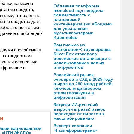
-банкинга можно
Облачная платформа
ертацию средств,
moncloud подтвердила
очками, отправлять
совместимость с
платформой
ежные средства для
контейнеризации «Боцман»
работа с почтовым
для управления
 данные о последних
мультикластерами
Kubernetes
Вам письмо из
 двумя способами: в
«налоговой»: группировка
Silver Fox атаковала
 в стандартном
российские организации с
ароль и сеансовые
использованием новых
ифрование и
инструментов
Российский рынок
серверов и СХД в 2025 году
вырос до 280 млрд рублей:
ключевым драйвером
стали госзакупки и
цифровизация
Закупки ИИ-решений
выросли в разы: рынок
переходит от пилотов к
жи
масштабированию
Эксперт компании
ущей национальной
«Газинформсервис»
и «НТИ ЭКСПО»