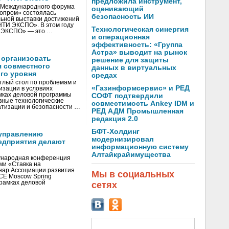
предложила инструмент,
V Международного форума
оценивающий
нопром» состоялась
безопасность ИИ
ьной выставки достижений
«НТИ ЭКСПО». В этом году
Технологическая синергия
И ЭКСПО» — это …
и операционная
эффективность: «Группа
Астра» выводит на рынок
 организовать
решение для защиты
я совместного
данных в виртуальных
го уровня
средах
глый стол по проблемам и
«Газинформсервис» и РЕД
зации в условиях
мках деловой программы
СОФТ подтвердили
вные технологические
совместимость Ankey IDM и
тизации и безопасности …
РЕД АДМ Промышленная
редакция 2.0
БФТ-Холдинг
управлению
модернизировал
едприятия делают
информационную систему
Алтайкрайимущества
ународная конференция
ми «Ставка на
инар Ассоциации развития
Мы в социальных
CE Moscow Spring
рамках деловой
сетях