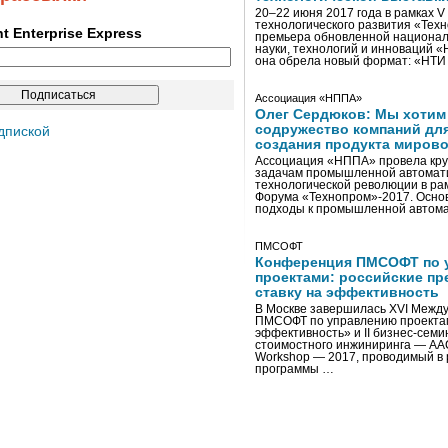
20–22 июня 2017 года в рамках 
технологического развития «Тех
ent Enterprise Express
премьера обновленной национал
науки, технологий и инноваций 
она обрела новый формат: «НТ
Ассоциация «НППА»
Олег Сердюков: Мы хотим
содружество компаний дл
дпиской
создания продукта мирово
Ассоциация «НППА» провела кру
задачам промышленной автомати
технологической революции в ра
Форума «Технопром»-2017. Осно
подходы к промышленной автома
ПМСОФТ
Конференция ПМСОФТ по 
проектами: российские пр
ставку на эффективность
В Москве завершилась XVI Межд
ПМСОФТ по управлению проекта
эффективность» и II бизнес-сем
стоимостного инжиниринга — AA
Workshop — 2017, проводимый в 
программы …