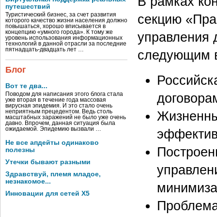
В рамках ко
путешествий
Туристический бизнес, за счет развития
секцию «Пра
которого качество жизни населения должно
повышаться, хорошо вписывается в
концепцию «умного города». К тому же
управления 
уровень использования информационных
технологий в данной отрасли за последние
пятнадцать-двадцать лет …
следующим 
Блог
Российск
Вот те два...
договорам
Поводом для написания этого блога стала
уже вторая в течение года массовая
вирусная эпидемия. И это стало очень
неприятным прецедентом. Ведь столь
Жизненны
масштабных заражений не было уже очень
давно. Впрочем, данная ситуация была
ожидаемой. Эпидемию вызвали …
эффектив
Не все апдейты одинаково
Построен
полезны
Утечки бывают разными
управлен
Здравствуй, племя младое,
незнакомое...
минимиза
Инновации для сетей X5
Проблема