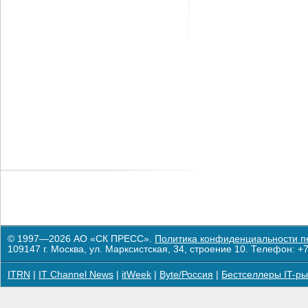
© 1997—2026 АО «СК ПРЕСС».
Политика конфиденциальности п
109147 г. Москва, ул. Марксистская, 34, строение 10. Телефон: +7
ITRN
|
IT Channel News
|
itWeek
|
Byte/Россия
|
Бестселлеры IT-ры