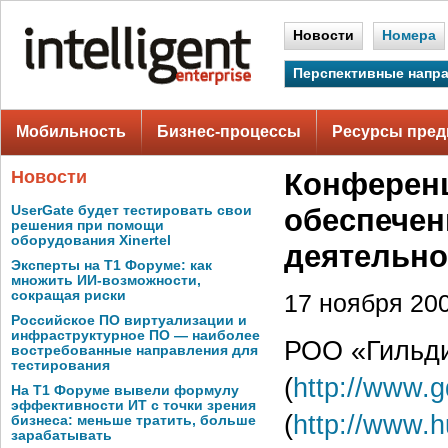
Новости
Номера
Перспективные напр
Мобильность
Бизнес-процессы
Ресурсы пред
Новости
Конферен
UserGate будет тестировать свои
обеспечен
решения при помощи
оборудования Xinertel
деятельн
Эксперты на Т1 Форуме: как
множить ИИ-возможности,
сокращая риски
17 ноября 200
Российское ПО виртуализации и
инфраструктурное ПО — наиболее
РОО «Гильд
востребованные направления для
тестирования
(
http://www.
На Т1 Форуме вывели формулу
эффективности ИТ с точки зрения
(
http://www.
бизнеса: меньше тратить, больше
зарабатывать