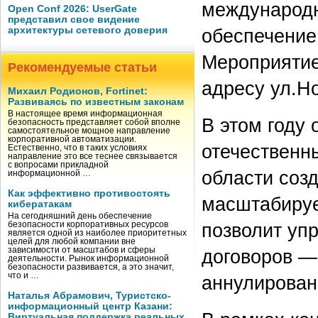
международ
Open Conf 2026: UserGate
представил свое видение
архитектуры сетевого доверия
обеспечение
Мероприятие
Рекомендуемые статьи
адресу ул.Но
Михаил Родионов, Fortinet:
Развиваясь по известным законам
В настоящее время информационная
В этом году
безопасность представляет собой вполне
самостоятельное мощное направление
корпоративной автоматизации.
отечественн
Естественно, что в таких условиях
направление это все теснее связывается
с вопросами прикладной
области соз
информационной …
Как эффективно противостоять
масштабируе
кибератакам
На сегодняшний день обеспечение
позволит уп
безопасности корпоративных ресурсов
является одной из наиболее приоритетных
целей для любой компании вне
зависимости от масштабов и сферы
договоров —
деятельности. Рынок информационной
безопасности развивается, а это значит,
что и …
аннулирован
Наталья Абрамович, Туристско-
информационный центр Казани:
Виртуальная поддержка реальных