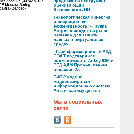
предложила инструмент,
инар Ассоциации развития
CE Moscow Spring
оценивающий
рамках деловой
безопасность ИИ
Технологическая синергия
и операционная
эффективность: «Группа
Астра» выводит на рынок
решение для защиты
данных в виртуальных
средах
«Газинформсервис» и РЕД
СОФТ подтвердили
совместимость Ankey IDM и
РЕД АДМ Промышленная
редакция 2.0
БФТ-Холдинг
модернизировал
информационную систему
Алтайкрайимущества
Мы в социальных
сетях