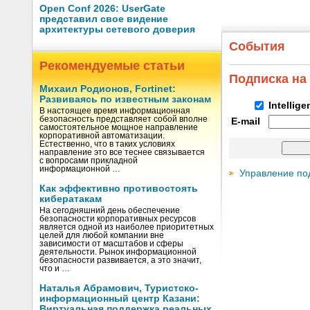
Open Conf 2026: UserGate
представил свое видение
архитектуры сетевого доверия
События
Рекомендуемые статьи
Подписка на
Михаил Родионов, Fortinet:
Развиваясь по известным законам
Intellig
В настоящее время информационная
безопасность представляет собой вполне
E-mail
самостоятельное мощное направление
корпоративной автоматизации.
Естественно, что в таких условиях
направление это все теснее связывается
с вопросами прикладной
информационной …
Управление по
Как эффективно противостоять
кибератакам
На сегодняшний день обеспечение
безопасности корпоративных ресурсов
является одной из наиболее приоритетных
целей для любой компании вне
зависимости от масштабов и сферы
деятельности. Рынок информационной
безопасности развивается, а это значит,
что и …
Наталья Абрамович, Туристско-
информационный центр Казани:
Виртуальная поддержка реальных