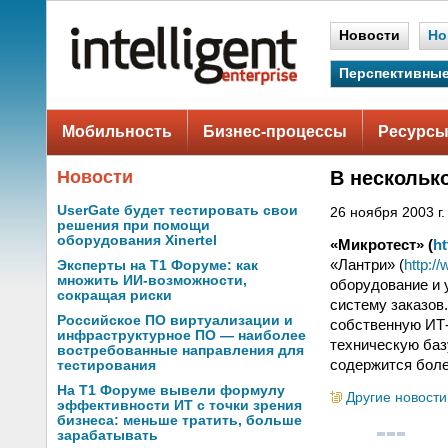
Новости
Но
Перспективные
Мобильность
Бизнес-процессы
Ресурсы
Новости
В нескольк
UserGate будет тестировать свои
26 ноября 2003 г.
решения при помощи
оборудования Xinertel
«Микротест» (
ht
«Лантри» (
http:/
Эксперты на Т1 Форуме: как
множить ИИ-возможности,
оборудование и 
сокращая риски
систему заказов
Российское ПО виртуализации и
собственную ИТ-
инфраструктурное ПО — наиболее
техническую баз
востребованные направления для
содержится боле
тестирования
На Т1 Форуме вывели формулу
Другие новости
эффективности ИТ с точки зрения
бизнеса: меньше тратить, больше
зарабатывать