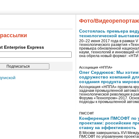
Фото/Видеорепорта
Состоялась премьера вед
 рассылки
технологической выставк
20–22 июня 2017 года в рамках 
технологического развития «Тех
ent Enterprise Express
премьера обновленной национал
науки, технологий и инноваций 
она обрела новый формат: «НТ
Ассоциация «НППА»
Олег Сердюков: Мы хотим
содружество компаний дл
дпиской
создания продукта мирово
Ассоциация «НППА» провела кру
задачам промышленной автомати
технологической революции в ра
Форума «Технопром»-2017. Осно
подходы к промышленной автома
ПМСОФТ
Конференция ПМСОФТ по 
проектами: российские пр
ставку на эффективность
В Москве завершилась XVI Межд
ПМСОФТ по управлению проекта