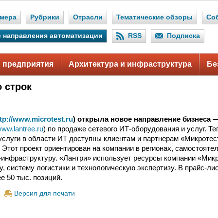
мера
Рубрики
Отрасли
Тематические обзоры
Со
 направления автоматизации
RSS
Подписка
 предприятия
Архитектура и инфраструктура
Бе
о строк
tp://www.microtest.ru
) открыла новое направление бизнеса
—
/www.lantree.ru
) по продаже сетевого ИТ-оборудования и услуг. Те
услуги в области ИТ доступны клиентам и партнерам «Микротес
. Этот проект ориентирован на компании в регионах, самостоят
инфраструктуру. «Лантри» использует ресурсы компании «Микр
у, систему логистики и технологическую экспертизу. В прайс-ли
е 50 тыс. позиций.
Версия для печати