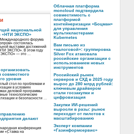
Облачная платформа
moncloud подтвердила
совместимость с
жи
платформой
контейнеризации «Боцман»
для управления
ущей национальной
мультикластерами
и «НТИ ЭКСПО»
Kubernetes
V Международного форума
нопром» состоялась
Вам письмо из
ьной выставки достижений
«налоговой»: группировка
«НТИ ЭКСПО». В этом году
Silver Fox атаковала
И ЭКСПО» — это …
российские организации с
использованием новых
инструментов
 организовать
я совместного
Российский рынок
го уровня
серверов и СХД в 2025 году
вырос до 280 млрд рублей:
глый стол по проблемам и
зации в условиях
ключевым драйвером
мках деловой программы
стали госзакупки и
вные технологические
цифровизация
тизации и безопасности …
Закупки ИИ-решений
выросли в разы: рынок
переходит от пилотов к
управлению
масштабированию
едприятия делают
Эксперт компании
ународная конференция
«Газинформсервис»
ми «Ставка на