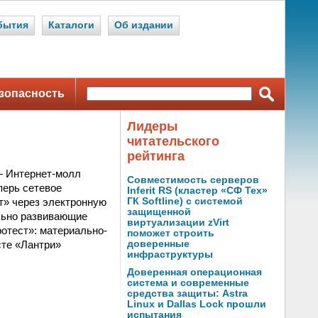
бытия
Каталоги
Об издании
зопасность
Лидеры
читательского
рейтинга
 Интернет-молл
Совместимость серверов
перь сетевое
Inferit RS (кластер «СФ Тех»
т» через электронную
ГК Softline) с системой
защищенной
ельно развивающие
виртуализации zVirt
отест»: материально-
поможет строить
сте «Лантри»
доверенные
инфраструктуры
Доверенная операционная
система и современные
средства защиты: Astra
Linux и Dallas Lock прошли
испытания