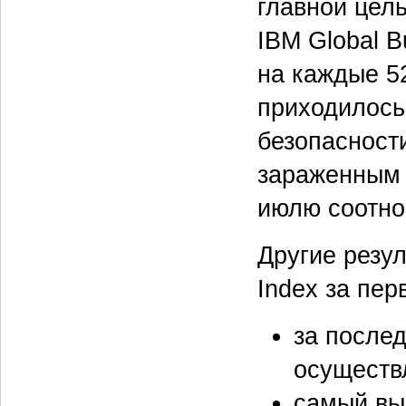
главной цел
IBM Global B
на каждые 5
приходилось
безопасности
зараженным 
июлю соотно
Другие резул
Index за пер
за после
осуществ
самый вы