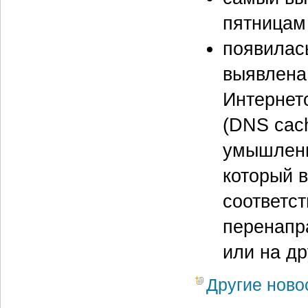
пятницам
появилась
выявлена 
Интернет
(DNS cach
умышленн
который 
соответс
перенапр
или на др
Другие ново