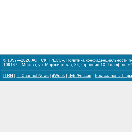
© 1997—2026 АО «СК ПРЕСС».
Политика конфиденциальности п
109147 г. Москва, ул. Марксистская, 34, строение 10. Телефон: +7
ITRN
|
IT Channel News
|
itWeek
|
Byte/Россия
|
Бестселлеры IT-ры