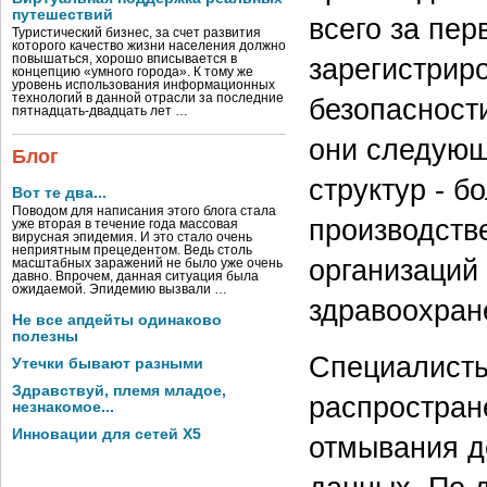
путешествий
всего за пер
Туристический бизнес, за счет развития
которого качество жизни населения должно
повышаться, хорошо вписывается в
зарегистрир
концепцию «умного города». К тому же
уровень использования информационных
технологий в данной отрасли за последние
безопасност
пятнадцать-двадцать лет …
они следующ
Блог
структур - б
Вот те два...
Поводом для написания этого блога стала
производстве
уже вторая в течение года массовая
вирусная эпидемия. И это стало очень
неприятным прецедентом. Ведь столь
организаций 
масштабных заражений не было уже очень
давно. Впрочем, данная ситуация была
ожидаемой. Эпидемию вызвали …
здравоохране
Не все апдейты одинаково
полезны
Специалисты
Утечки бывают разными
Здравствуй, племя младое,
распростран
незнакомое...
Инновации для сетей X5
отмывания д