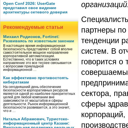
организаций
Open Conf 2026: UserGate
представил свое видение
архитектуры сетевого доверия
Специалисты 
Рекомендуемые статьи
партнеры по
Михаил Родионов, Fortinet:
тенденции р
Развиваясь по известным законам
В настоящее время информационная
систем. В от
безопасность представляет собой вполне
самостоятельное мощное направление
корпоративной автоматизации.
говорится о 
Естественно, что в таких условиях
направление это все теснее связывается
с вопросами прикладной
совершаемые
информационной …
Как эффективно противостоять
предпринима
кибератакам
На сегодняшний день обеспечение
безопасности корпоративных ресурсов
сектора, пра
является одной из наиболее приоритетных
целей для любой компании вне
зависимости от масштабов и сферы
сферы здрав
деятельности. Рынок информационной
безопасности развивается, а это значит,
что и …
корпораций,
Наталья Абрамович, Туристско-
производств
информационный центр Казани:
Виртуальная поддержка реальных