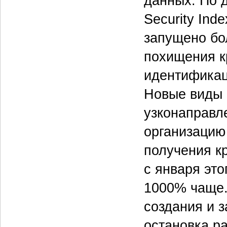
данных. По д
Security Ind
запущено бо
похищения к
идентификац
Новые виды 
узконаправл
организацию
получения к
с января это
1000% чаще.
создания и 
остановка р