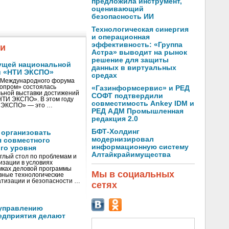
предложила инструмент,
оценивающий
безопасность ИИ
Технологическая синергия
и операционная
эффективность: «Группа
жи
Астра» выводит на рынок
решение для защиты
ущей национальной
данных в виртуальных
и «НТИ ЭКСПО»
средах
V Международного форума
нопром» состоялась
«Газинформсервис» и РЕД
ьной выставки достижений
СОФТ подтвердили
«НТИ ЭКСПО». В этом году
совместимость Ankey IDM и
И ЭКСПО» — это …
РЕД АДМ Промышленная
редакция 2.0
БФТ-Холдинг
 организовать
модернизировал
я совместного
информационную систему
го уровня
Алтайкрайимущества
глый стол по проблемам и
зации в условиях
мках деловой программы
Мы в социальных
вные технологические
тизации и безопасности …
сетях
управлению
едприятия делают