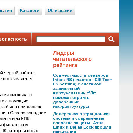
бытия
Каталоги
Об издании
зопасность
Лидеры
читательского
рейтинга
ой чертой работы
Совместимость серверов
е пока является
Inferit RS (кластер «СФ Тех»
ГК Softline) с системой
защищенной
виртуализации zVirt
ий питания в г.
поможет строить
ета с помощью
доверенные
кта была приглашена
инфраструктуры
сли в Северо-западном
Доверенная операционная
именением КПК.
система и современные
средства защиты: Astra
 и фискальном
Linux и Dallas Lock прошли
КПК, который после
испытания