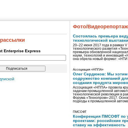
Фото/Видеорепорта
Состоялась премьера вед
 рассылки
технологической выставк
20–22 июня 2017 года в рамках 
технологического развития «Тех
ent Enterprise Express
премьера обновленной национал
науки, технологий и инноваций 
она обрела новый формат: «НТ
Ассоциация «НППА»
Олег Сердюков: Мы хотим
содружество компаний дл
дпиской
создания продукта мирово
Ассоциация «НППА» провела кру
задачам промышленной автомати
технологической революции в ра
Форума «Технопром»-2017. Осно
подходы к промышленной автома
ПМСОФТ
Конференция ПМСОФТ по 
проектами: российские пр
ставку на эффективность