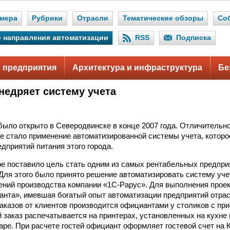
мера
Рубрики
Отрасли
Тематические обзоры
Со
 направления автоматизации
RSS
Подписка
 предприятия
Архитектура и инфраструктура
Бе
недряет систему учета
ыло открыто в Северодвинске в конце 2007 года. Отличительн
е стало применение автоматизированной системы учета, которо
дприятий питания этого города.
е поставило цель стать одним из самых рентабельных предприят
Для этого было принято решение автоматизировать систему уч
ний производства компании «1С-Рарус». Для выполнения прое
анта», имевшая богатый опыт автоматизации предприятий отра
заказов от клиентов производится официантами у столиков с пр
заказ распечатывается на принтерах, установленных на кухне
баре. При расчете гостей официант оформляет гостевой счет на 