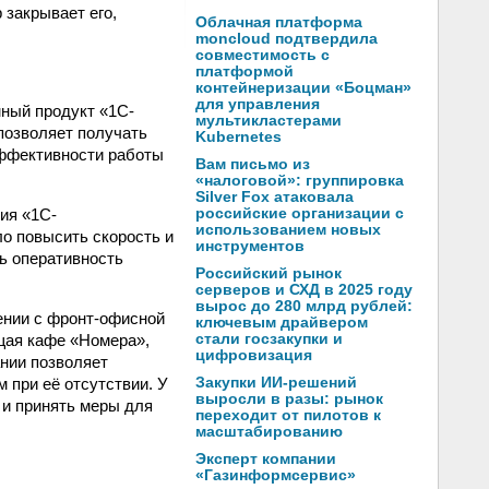
 закрывает его,
Облачная платформа
moncloud подтвердила
совместимость с
платформой
контейнеризации «Боцман»
для управления
мный продукт «1С-
мультикластерами
позволяет получать
Kubernetes
ффективности работы
Вам письмо из
«налоговой»: группировка
Silver Fox атаковала
ия «1С-
российские организации с
использованием новых
о повысить скорость и
инструментов
ь оперативность
Российский рынок
серверов и СХД в 2025 году
вырос до 280 млрд рублей:
ении с фронт-офисной
ключевым драйвером
щая кафе «Номера»,
стали госзакупки и
цифровизация
нии позволяет
 при её отсутствии. У
Закупки ИИ-решений
выросли в разы: рынок
 и принять меры для
переходит от пилотов к
масштабированию
Эксперт компании
«Газинформсервис»