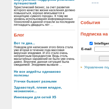
путешествий
Туристический бизнес, за счет развития
которого качество жизни населения должно
повышаться, хорошо вписывается в
концепцию «умного города». К тому же
уровень использования информационных
События
технологий в данной отрасли за последние
пятнадцать-двадцать лет …
Подписка на
Блог
Вот те два...
Intellig
Поводом для написания этого блога стала
E-mail
уже вторая в течение года массовая
вирусная эпидемия. И это стало очень
неприятным прецедентом. Ведь столь
масштабных заражений не было уже очень
давно. Впрочем, данная ситуация была
ожидаемой. Эпидемию вызвали …
Управление по
Не все апдейты одинаково
полезны
Утечки бывают разными
Здравствуй, племя младое,
незнакомое...
Инновации для сетей X5