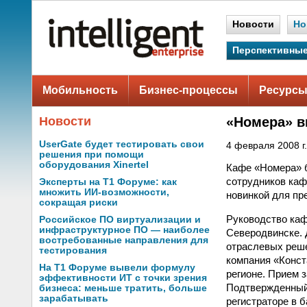
Новости
Но
Перспективные
Мобильность
Бизнес-процессы
Ресурсы
Новости
«Номера» в
UserGate будет тестировать свои
4 февраля 2008 г.
решения при помощи
оборудования Xinertel
Кафе «Номера» б
сотрудников каф
Эксперты на Т1 Форуме: как
множить ИИ-возможности,
новинкой для пре
сокращая риски
Руководство каф
Российское ПО виртуализации и
инфраструктурное ПО — наиболее
Северодвинске. 
востребованные направления для
отраслевых реше
тестирования
компания «Конст
На Т1 Форуме вывели формулу
регионе. Прием 
эффективности ИТ с точки зрения
Подтвержденный 
бизнеса: меньше тратить, больше
зарабатывать
регистраторе в 