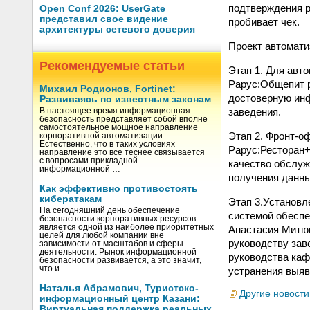
подтверждения р
Open Conf 2026: UserGate
представил свое видение
пробивает чек.
архитектуры сетевого доверия
Проект автомати
Рекомендуемые статьи
Этап 1. Для авт
Рарус:Общепит р
Михаил Родионов, Fortinet:
достоверную ин
Развиваясь по известным законам
заведения.
В настоящее время информационная
безопасность представляет собой вполне
самостоятельное мощное направление
Этап 2. Фронт-о
корпоративной автоматизации.
Естественно, что в таких условиях
Рарус:Ресторан+
направление это все теснее связывается
с вопросами прикладной
качество обслуж
информационной …
получения данны
Как эффективно противостоять
кибератакам
Этап 3.Установл
На сегодняшний день обеспечение
системой обеспе
безопасности корпоративных ресурсов
является одной из наиболее приоритетных
Анастасия Митюк
целей для любой компании вне
руководству зав
зависимости от масштабов и сферы
деятельности. Рынок информационной
руководства каф
безопасности развивается, а это значит,
что и …
устранения выя
Наталья Абрамович, Туристско-
Другие новости
информационный центр Казани:
Виртуальная поддержка реальных