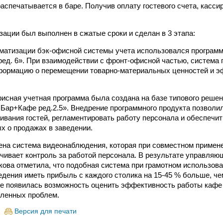
аспечатывается в баре. Получив оплату гостевого счета, кассир
зации был выполнен в сжатые сроки и сделан в 3 этапа:
оматизации бэк-офисной системы учета использовался програм
ед. 6». При взаимодействии с фронт-офисной частью, система 
формацию о перемещении товарно-материальных ценностей и э
фисная учетная программа была создана на базе типового решен
Бар+Кафе ред.2.5». Внедрение программного продукта позволил
ивания гостей, регламентировать работу персонала и обеспечит
х о продажах в заведении.
ена система видеонаблюдения, которая при совместном примен
чивает контроль за работой персонала. В результате управляю
ова отметила, что подобная система при грамотном использова
едения иметь прибыль с каждого столика на 15-45 % больше, чем
е появилась возможность оценить эффективность работы кафе
вленных проблем.
Версия для печати