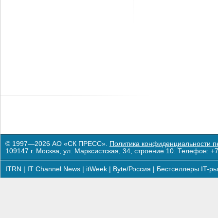
© 1997—2026 АО «СК ПРЕСС».
Политика конфиденциальности п
109147 г. Москва, ул. Марксистская, 34, строение 10. Телефон: +7
ITRN
|
IT Channel News
|
itWeek
|
Byte/Россия
|
Бестселлеры IT-ры