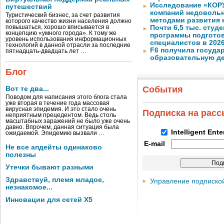
Исследование «КОРУ
путешествий
компаний недоволь
Туристический бизнес, за счет развития
методами развития 
которого качество жизни населения должно
повышаться, хорошо вписывается в
Почти 6,5 тыс. студе
концепцию «умного города». К тому же
программы подготов
уровень использования информационных
специалистов в 2026
технологий в данной отрасли за последние
F6 получила госуда
пятнадцать-двадцать лет …
образовательную д
Блог
События
Вот те два...
Поводом для написания этого блога стала
уже вторая в течение года массовая
вирусная эпидемия. И это стало очень
Подписка на рас
неприятным прецедентом. Ведь столь
масштабных заражений не было уже очень
давно. Впрочем, данная ситуация была
Intelligent Ent
ожидаемой. Эпидемию вызвали …
E-mail
Не все апдейты одинаково
полезны
Утечки бывают разными
Здравствуй, племя младое,
Управление подписко
незнакомое...
Инновации для сетей X5