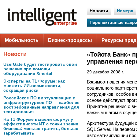
Новости
Номера
Перспективные напр
Мобильность
Бизнес-процессы
Ресурсы пред
Новости
«Тойота Банк» 
управления пер
UserGate будет тестировать свои
решения при помощи
29 декабря 2008 г.
оборудования Xinertel
Эксперты на Т1 Форуме: как
Взаимоотношения менед
множить ИИ-возможности,
социального партнерст
сокращая риски
сотрудников, особое в
Российское ПО виртуализации и
основе действуют прог
инфраструктурное ПО — наиболее
Принятие решения о в
востребованные направления для
тестирования
важным шагом в осуще
На Т1 Форуме вывели формулу
Архитектура будущей с
эффективности ИТ с точки зрения
бизнеса: меньше тратить, больше
SQL Server. На первом
зарабатывать
автоматизирующий проц