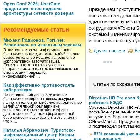
Open Conf 2026: UserGate
представил свое видение
Прежде чем приступить
архитектуры сетевого доверия
пользователи должные
администрированию и 
сотрудникам «Тойота Б
Рекомендуемые статьи
системой и минимизиро
использовать контур у
Михаил Родионов, Fortinet:
Развиваясь по известным законам
В настоящее время информационная
Другие новости
Ве
безопасность представляет собой вполне
самостоятельное мощное направление
корпоративной автоматизации.
Естественно, что в таких условиях
направление это все теснее связывается
с вопросами прикладной
информационной …
Статьи по схожей те
Как эффективно противостоять
кибератакам
На сегодняшний день обеспечение
Directum HR Pro взял 
безопасности корпоративных ресурсов
рейтинге КЭДО
является одной из наиболее приоритетных
целей для любой компании вне
Система Directum HR Pr
зависимости от масштабов и сферы
российских решений для
деятельности. Рынок информационной
документооборота по в
безопасности развивается, а это значит,
CNewsMarket. Продукт 
что и …
и подтвердил репутацию
Наталья Абрамович, Туристско-
57% компаний уже в
информационный центр Казани:
персоналом
Виртуальная поддержка реальных