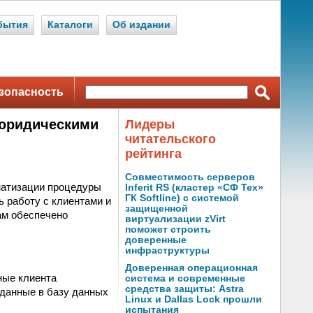
бытия
Каталоги
Об издании
зопасность
 юридическими
Лидеры
читательского
рейтинга
Совместимость серверов
матизации процедуры
Inferit RS (кластер «СФ Тех»
ГК Softline) с системой
 работу с клиентами и
защищенной
ам обеспечено
виртуализации zVirt
поможет строить
доверенные
инфраструктуры
Доверенная операционная
ные клиента
система и современные
средства защиты: Astra
 данные в базу данных
Linux и Dallas Lock прошли
испытания