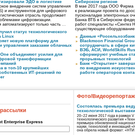
тизировали ЭДО в логистике
Сибирском регионе
окое внедрение систем управления
В мае 2017 года ООО Фирма 
S) и инструментов для цифрового
к реализации проекта по до
гистическая отрасль продолжает
пусконаладке электронных о
проблемами цифровизации.
Банка ВТБ в Сибирском федер
 автоматизируют только часть …
работ специалисты «Синтез 
существующее оборудование
лучил статус технологического
a Linux
Данные «Россельхозбанк
ряет новую платформу для
Blackmoon Financial Grou
и управления заказами облачных
сотрудничать в сфере к
ВЭБ, АСИ, WorldSkills Ru
eOne объединяют усилия для
сформируют учебные ст
фровой трансформации
прорывных технологий
омпаний
Банк «Открытие» заверш
а в топ-10 крупнейших
по внедрению искусствен
собственных ИТ-решений по
работе операторов конта
er
Фото/Видеорепорта
Состоялась премьера вед
 рассылки
технологической выставк
20–22 июня 2017 года в рамках 
технологического развития «Тех
ent Enterprise Express
премьера обновленной национал
науки, технологий и инноваций 
она обрела новый формат: «НТ