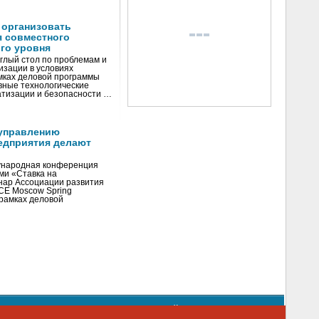
 организовать
я совместного
го уровня
глый стол по проблемам и
зации в условиях
мках деловой программы
вные технологические
тизации и безопасности …
управлению
едприятия делают
ународная конференция
ми «Ставка на
инар Ассоциации развития
CE Moscow Spring
рамках деловой
орядке использования материалов сайта