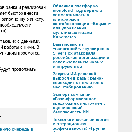
Облачная платформа
в банка и реализован
moncloud подтвердила
ляет быстро внести
совместимость с
 заполненную анкету.
платформой
контейнеризации «Боцман»
 необходимости,
для управления
ти).
мультикластерами
Kubernetes
отающих с данными.
Вам письмо из
й работы с ними. В
«налоговой»: группировка
функциям просмотра,
Silver Fox атаковала
российские организации с
использованием новых
инструментов
будут продолжать
Закупки ИИ-решений
выросли в разы: рынок
переходит от пилотов к
масштабированию
Эксперт компании
«Газинформсервис»
предложила инструмент,
оценивающий
безопасность ИИ
и
Технологическая синергия
и операционная
эффективность: «Группа
онную очередь в