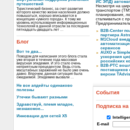
ИС ЭПД) автома
путешествий
Несмотря на шир
Туристический бизнес, за счет развития
транспортом (TM
которого качество жизни населения должно
планирования, ло
повышаться, хорошо вписывается в
сталкиваться с 
концепцию «умного города». К тому же
уровень использования информационных
Предприниматели
технологий в данной отрасли за последние
пятнадцать-двадцать лет …
B2B-Center по
партнера Astr
M1Cloud внед
Блог
автоматизаци
сервисов
Вот те два...
AUXO и Simpl
Поводом для написания этого блога стала
ускорения ци
уже вторая в течение года массовая
российских к
вирусная эпидемия. И это стало очень
B2B-РТС вошл
неприятным прецедентом. Ведь столь
поставщиков 
масштабных заражений не было уже очень
давно. Впрочем, данная ситуация была
версии TAdvis
ожидаемой. Эпидемию вызвали …
Не все апдейты одинаково
полезны
События
Утечки бывают разными
Здравствуй, племя младое,
Подписка на
незнакомое...
Инновации для сетей X5
Intellig
E-mail