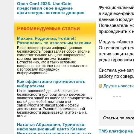
Open Conf 2026: UserGate
Функциональный 
представил свое видение
архитектуры сетевого доверия
в виде exe-файл
данные о юридич
Пользователь мо
Рекомендуемые статьи
присоединить к 
Михаил Родионов, Fortinet:
Модуль «Анкета 
Развиваясь по известным законам
Он используется
В настоящее время информационная
безопасность представляет собой вполне
целях защиты да
самостоятельное мощное направление
корпоративной автоматизации.
редактирования и
Естественно, что в таких условиях
направление это все теснее связывается
Система уже зап
с вопросами прикладной
информационной …
работу по совер
Как эффективно противостоять
Другие новости
кибератакам
На сегодняшний день обеспечение
безопасности корпоративных ресурсов
является одной из наиболее приоритетных
целей для любой компании вне
зависимости от масштабов и сферы
деятельности. Рынок информационной
безопасности развивается, а это значит,
что и …
Статьи по схо
Наталья Абрамович, Туристско-
информационный центр Казани:
TMS платформа V
Виртуальная поддержка реальных