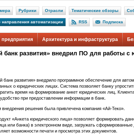
мера
Рубрики
Отрасли
Тематические обзоры
Со
 направления автоматизации
RSS
Подписка
 предприятия
Архитектура и инфраструктура
Бе
й банк развития» внедрил ПО для работы с
 банк развития» внедрило программное обеспечение для авто
нных о юридических лицах. Система позволяет банку упростить
ратить время на формирование анкет юридических лиц. Клиент
удобство при предоставлении информации в банк.
и внедрения решения была привлечена компания «Ай-Теко».
дукт «Анкета юридического лица» позволяет формировать дан
ица или банка) в электронном виде, загружать сформированные
вляет возможности печати и просмотра этих документов.