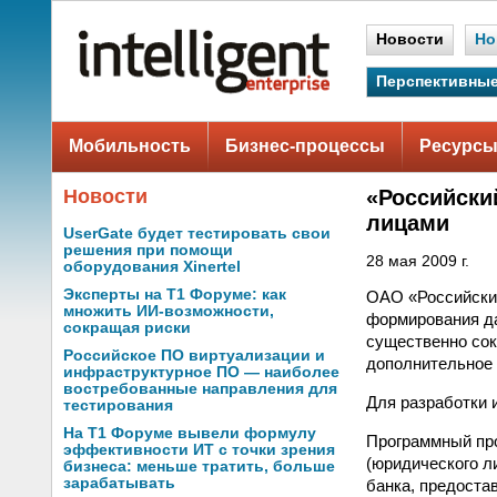
Новости
Но
Перспективные
Мобильность
Бизнес-процессы
Ресурсы
Новости
«Российски
лицами
UserGate будет тестировать свои
решения при помощи
28 мая 2009 г.
оборудования Xinertel
Эксперты на Т1 Форуме: как
ОАО «Российский
множить ИИ-возможности,
формирования да
сокращая риски
существенно сок
Российское ПО виртуализации и
дополнительное 
инфраструктурное ПО — наиболее
востребованные направления для
Для разработки 
тестирования
На Т1 Форуме вывели формулу
Программный про
эффективности ИТ с точки зрения
(юридического л
бизнеса: меньше тратить, больше
зарабатывать
банка, предоста