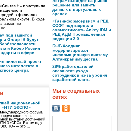
Астра» выводит на рынок
решение для защиты
«Синтез Н» приступила
данных в виртуальных
оснащению и
средах
чередей в филиалах
альном округе. В ходе
«Газинформсервис» и РЕД
Н» заменяют
СОФТ подтвердили
 на …
совместимость Ankey IDM и
РЕД АДМ Промышленная
а» под защитой
редакция 2.0
p и Group-IB будут
ибербезопасности
БФТ-Холдинг
ssia и Кибер Россия
модернизировал
андарты в сфере
информационную систему
Алтайкрайимущества
ил пилотный проект
ного интеллекта в
28% работодателей
ктного центра
опасаются ухода
сотрудников из-за уровня
заработной платы
Мы в социальных
жи
сетях
ущей национальной
и «НТИ ЭКСПО»
V Международного форума
нопром» состоялась
ьной выставки достижений
«НТИ ЭКСПО». В этом году
И ЭКСПО» — это …