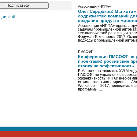
Ассоциация «НППА»
Олег Сердюков: Мы хотим
содружество компаний дл
дпиской
создания продукта мирово
Ассоциация «НППА» провела кру
задачам промышленной автомати
технологической революции в ра
Форума «Технопром»-2017. Осно
подходы к промышленной автома
ПМСОФТ
Конференция ПМСОФТ по 
проектами: российские пр
ставку на эффективность
В Москве завершилась XVI Межд
ПМСОФТ по управлению проекта
эффективность» и II бизнес-сем
стоимостного инжиниринга — AA
Workshop — 2017, проводимый в 
программы …
ости персональных данных
,
информация об авторских правах и п