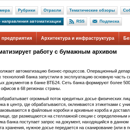
мера
Рубрики
Отрасли
Тематические обзоры
Со
 направления автоматизации
RSS
Подписка
 предприятия
Архитектура и инфраструктура
Бе
матизирует работу с бумажным архивом
олжает автоматизацию бизнес-процессов. Операционный депар
технологий банка запустили в эксплуатацию основную часть 
х документов в банке ВТБ24. Сеть банка формируют более 50
офисов в 68 регионах страны.
обрабатывает огромный поток кредитных досье физических лиц
нка в центр, где обрабатываются, оклеиваются этикетками с ун
паковываются в файловые коробки и архивные короба и доставл
ище, где размещаются на стеллажной секции с определенным 
ика банка поступает запрос на документ, находящийся в данном 
та хранения, нужное досье передается на сканирование (или в 