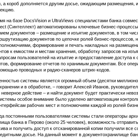
), а короб дополняется другим досье, ожидающим размещения, 
екцию.
мя на базе DocsVision и UltraViews специалистами банка совме
llect (Синтеллект) автоматизированы ключевые бизнес-процессы
ием документов – размещение и изъятие документов, в том чис
аршрутизацию документов по цепочке ролей бизнес-процессов, 
олномочиями, формирование и печать накладных на размещени
нтов к емкостям и местам хранения, обработку запросов на изъя
апросам пользователей на изъятие и предоставление доступа к
тов, формирование отчетов по хранимым документам. Все опер
омощью проводных и радио-сканеров штрих-кодов.
нностью системы является огромный объем (десятки миллионо
хранении и в обработке, – говорит Алексей Иванов, руководител
но неверное действие – и найти документ будет практически нево
системы особое внимание было уделено автоматизации контрол
интерфейсам рабочих мест и полномочиям каждой из ролей бизн
ода постоянными пользователями системы стали операторы арх
ища банка в Перово (около 25 человек), возможность отправить
хива и получить доступ к отсканированной копии получили все с
едитными досье. На данный момент в документохранилище бан