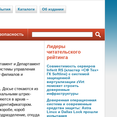
бытия
Каталоги
Об издании
зопасность
Лидеры
читательского
рейтинга
тамент и Департамент
Совместимость серверов
системы управления
Inferit RS (кластер «СФ Тех»
0 филиалов и
ГК Softline) с системой
защищенной
виртуализации zVirt
поможет строить
. Досье стекаются из
доверенные
икальными штрих-
инфраструктуры
яются в архив –
Доверенная операционная
идентификатором.
система и современные
средства защиты: Astra
коробе, короб
Linux и Dallas Lock прошли
подразделение, откуда
испытания