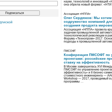
науки, технологий и инноваций 
она обрела новый формат: «НТ
Ассоциация «НППА»
Олег Сердюков: Мы хотим
содружество компаний дл
дпиской
создания продукта мирово
Ассоциация «НППА» провела кру
задачам промышленной автомати
технологической революции в ра
Форума «Технопром»-2017. Осно
подходы к промышленной автома
ПМСОФТ
Конференция ПМСОФТ по 
проектами: российские пр
ставку на эффективность
В Москве завершилась XVI Межд
ПМСОФТ по управлению проекта
эффективность» и II бизнес-сем
стоимостного инжиниринга — AA
Workshop — 2017, проводимый в 
программы …