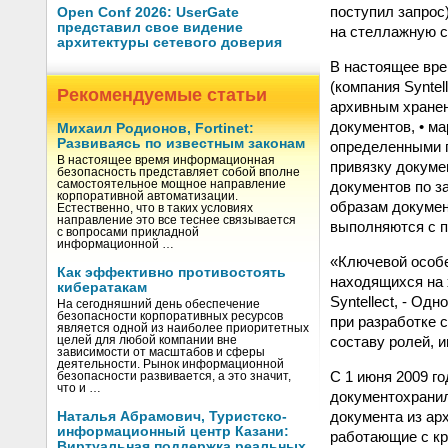
поступил запрос
Open Conf 2026: UserGate
представил свое видение
на стеллажную с
архитектуры сетевого доверия
В настоящее вре
(компания Synte
Рекомендуемые статьи
архивным хранен
документов, • м
Михаил Родионов, Fortinet:
Развиваясь по известным законам
определенными п
В настоящее время информационная
привязку докуме
безопасность представляет собой вполне
документов по з
самостоятельное мощное направление
корпоративной автоматизации.
образам докумен
Естественно, что в таких условиях
направление это все теснее связывается
выполняются с п
с вопросами прикладной
информационной …
«Ключевой особе
Как эффективно противостоять
находящихся на 
кибератакам
Syntellect, - Од
На сегодняшний день обеспечение
безопасности корпоративных ресурсов
при разработке 
является одной из наиболее приоритетных
составу ролей, 
целей для любой компании вне
зависимости от масштабов и сферы
деятельности. Рынок информационной
С 1 июня 2009 г
безопасности развивается, а это значит,
что и …
документохранил
документа из ар
Наталья Абрамович, Туристско-
информационный центр Казани:
работающие с кр
Виртуальная поддержка реальных