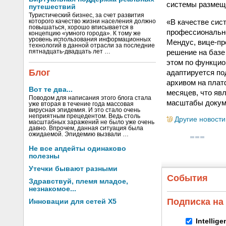
системы размеще
путешествий
Туристический бизнес, за счет развития
«В качестве сис
которого качество жизни населения должно
повышаться, хорошо вписывается в
профессионально
концепцию «умного города». К тому же
уровень использования информационных
Мендус, вице-пр
технологий в данной отрасли за последние
решение на базе 
пятнадцать-двадцать лет …
этом по функцио
Блог
адаптируется по
архивом на плат
Вот те два...
месяцев, что яв
Поводом для написания этого блога стала
масштабы докум
уже вторая в течение года массовая
вирусная эпидемия. И это стало очень
неприятным прецедентом. Ведь столь
Другие новости
масштабных заражений не было уже очень
давно. Впрочем, данная ситуация была
ожидаемой. Эпидемию вызвали …
Не все апдейты одинаково
полезны
Утечки бывают разными
События
Здравствуй, племя младое,
незнакомое...
Подписка на
Инновации для сетей X5
Intellig