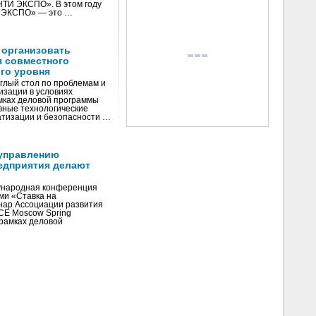
«НТИ ЭКСПО». В этом году
И ЭКСПО» — это …
 организовать
я совместного
го уровня
глый стол по проблемам и
зации в условиях
мках деловой программы
вные технологические
тизации и безопасности …
управлению
едприятия делают
ународная конференция
ми «Ставка на
инар Ассоциации развития
CE Moscow Spring
рамках деловой