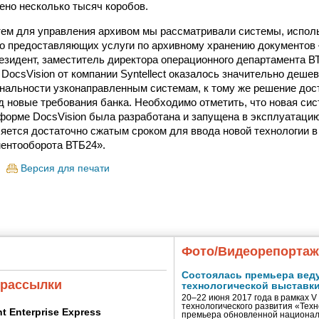
но несколько тысяч коробов.
тем для управления архивом мы рассматривали системы, испол
 предоставляющих услуги по архивному хранению документов 
езидент, заместитель директора операционного департамента ВТ
DocsVision от компании Syntellect оказалось значительно дешев
нальности узконаправленным системам, к тому же решение дос
д новые требования банка. Необходимо отметить, что новая си
форме DocsVision была разработана и запущена в эксплуатацию
ляется достаточно сжатым сроком для ввода новой технологии в
ентооборота ВТБ24».
Версия для печати
Фото/Видеорепорта
Состоялась премьера вед
 рассылки
технологической выставк
20–22 июня 2017 года в рамках 
технологического развития «Тех
ent Enterprise Express
премьера обновленной национал