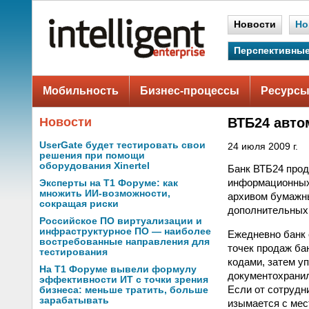
Новости
Но
Перспективные
Мобильность
Бизнес-процессы
Ресурсы
Новости
ВТБ24 авто
UserGate будет тестировать свои
24 июля 2009 г.
решения при помощи
оборудования Xinertel
Банк ВТБ24 прод
информационных 
Эксперты на Т1 Форуме: как
множить ИИ-возможности,
архивом бумажны
сокращая риски
дополнительных 
Российское ПО виртуализации и
инфраструктурное ПО — наиболее
Ежедневно банк 
востребованные направления для
точек продаж ба
тестирования
кодами, затем у
На Т1 Форуме вывели формулу
документохранил
эффективности ИТ с точки зрения
Если от сотрудн
бизнеса: меньше тратить, больше
зарабатывать
изымается с мес