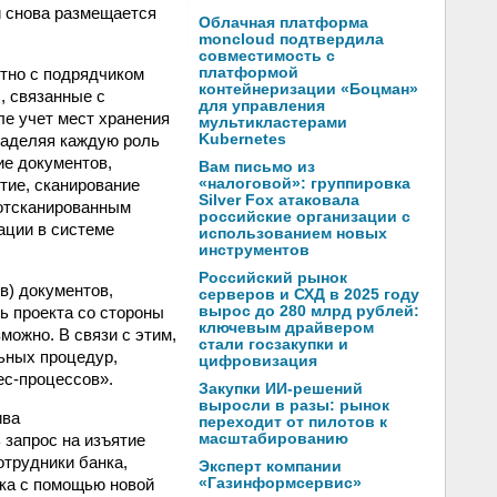
и снова размещается
Облачная платформа
moncloud подтвердила
совместимость с
стно с подрядчиком
платформой
контейнеризации «Боцман»
, связанные с
для управления
ле учет мест хранения
мультикластерами
наделяя каждую роль
Kubernetes
е документов,
Вам письмо из
тие, сканирование
«налоговой»: группировка
Silver Fox атаковала
 отсканированным
российские организации с
ации в системе
использованием новых
инструментов
Российский рынок
в) документов,
серверов и СХД в 2025 году
ь проекта со стороны
вырос до 280 млрд рублей:
ключевым драйвером
зможно. В связи с этим,
стали госзакупки и
ьных процедур,
цифровизация
ес-процессов».
Закупки ИИ-решений
выросли в разы: рынок
ива
переходит от пилотов к
 запрос на изъятие
масштабированию
отрудники банка,
Эксперт компании
ка с помощью новой
«Газинформсервис»