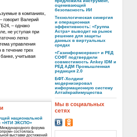
предложила инструмент,
оценивающий
безопасность ИИ
ьзуемые в компаниях,
Технологическая синергия
– говорит Валерий
и операционная
Б24, – однако
эффективность: «Группа
ле, не уступая при
Астра» выводит на рынок
решение для защиты
таточно легко
данных в виртуальных
стема управления
средах
 в течение трех
«Газинформсервис» и РЕД
 банке, учитывая
СОФТ подтвердили
совместимость Ankey IDM и
РЕД АДМ Промышленная
редакция 2.0
БФТ-Холдинг
модернизировал
информационную систему
Алтайкрайимущества
Мы в социальных
жи
сетях
ущей национальной
и «НТИ ЭКСПО»
V Международного форума
нопром» состоялась
ьной выставки достижений