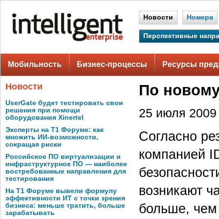
Новости
Номера
Перспективные напр
Мобильность
Бизнес-процессы
Ресурсы пред
Новости
По новому
UserGate будет тестировать свои
решения при помощи
25 июля 2009 
оборудования Xinertel
Эксперты на Т1 Форуме: как
Согласно ре
множить ИИ-возможности,
сокращая риски
компанией I
Российское ПО виртуализации и
инфраструктурное ПО — наиболее
безопасност
востребованные направления для
тестирования
возникают ч
На Т1 Форуме вывели формулу
эффективности ИТ с точки зрения
больше, чем
бизнеса: меньше тратить, больше
зарабатывать