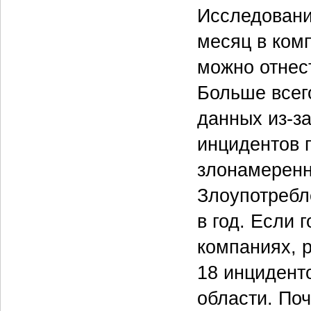
Исследовани
месяц в ком
можно отнест
Больше всег
данных из-з
инцидентов п
злонамеренн
Злоупотребл
в год. Если 
компаниях, 
18 инциденто
области. По