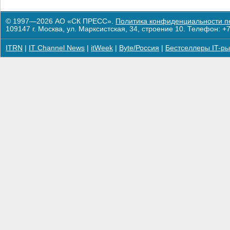
© 1997—2026 АО «СК ПРЕСС».
Политика конфиденциальности п
109147 г. Москва, ул. Марксистская, 34, строение 10. Телефон: +7
ITRN
|
IT Channel News
|
itWeek
|
Byte/Россия
|
Бестселлеры IT-ры