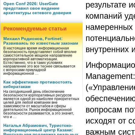
результате 
Open Conf 2026: UserGate
представил свое видение
архитектуры сетевого доверия
компаний уд
намеренных 
Рекомендуемые статьи
потенциальн
Михаил Родионов, Fortinet:
Развиваясь по известным законам
внутренних 
В настоящее время информационная
безопасность представляет собой вполне
самостоятельное мощное направление
корпоративной автоматизации.
Информацион
Естественно, что в таких условиях
направление это все теснее связывается
с вопросами прикладной
Management: 
информационной …
Как эффективно противостоять
(«Управлени
кибератакам
На сегодняшний день обеспечение
безопасности корпоративных ресурсов
обеспечению
является одной из наиболее приоритетных
целей для любой компании вне
зависимости от масштабов и сферы
вопросам по
деятельности. Рынок информационной
безопасности развивается, а это значит,
что и …
исходят от с
Наталья Абрамович, Туристско-
важным сист
информационный центр Казани:
Виртуальная поддержка реальных