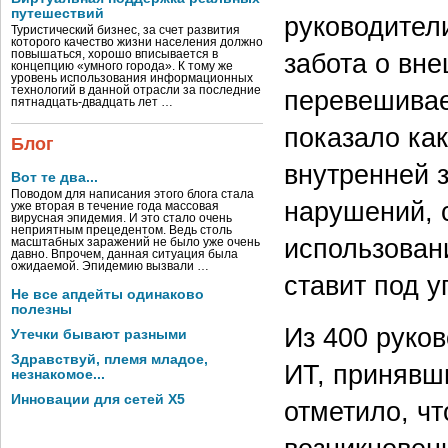
путешествий
руководител
Туристический бизнес, за счет развития
которого качество жизни населения должно
повышаться, хорошо вписывается в
забота о вн
концепцию «умного города». К тому же
уровень использования информационных
технологий в данной отрасли за последние
перевешивае
пятнадцать-двадцать лет …
показало ка
Блог
внутренней 
Вот те два...
Поводом для написания этого блога стала
нарушений, 
уже вторая в течение года массовая
вирусная эпидемия. И это стало очень
неприятным прецедентом. Ведь столь
использован
масштабных заражений не было уже очень
давно. Впрочем, данная ситуация была
ожидаемой. Эпидемию вызвали …
ставит под у
Не все апдейты одинаково
полезны
Из 400 руко
Утечки бывают разными
Здравствуй, племя младое,
ИТ, принявш
незнакомое...
Инновации для сетей X5
отметило, чт