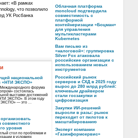
ает: «В рамках
Облачная платформа
ology, что позволило
moncloud подтвердила
ед УК Росбанка
совместимость с
платформой
контейнеризации «Боцман»
для управления
мультикластерами
Kubernetes
Вам письмо из
«налоговой»: группировка
Silver Fox атаковала
российские организации с
использованием новых
жи
инструментов
Российский рынок
ущей национальной
серверов и СХД в 2025 году
и «НТИ ЭКСПО»
вырос до 280 млрд рублей:
V Международного форума
ключевым драйвером
нопром» состоялась
ьной выставки достижений
стали госзакупки и
«НТИ ЭКСПО». В этом году
цифровизация
И ЭКСПО» — это …
Закупки ИИ-решений
выросли в разы: рынок
переходит от пилотов к
 организовать
масштабированию
я совместного
го уровня
Эксперт компании
глый стол по проблемам и
«Газинформсервис»
зации в условиях