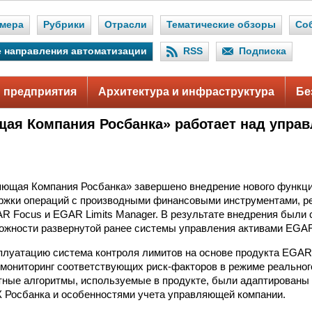
мера
Рубрики
Отрасли
Тематические обзоры
Со
 направления автоматизации
RSS
Подписка
 предприятия
Архитектура и инфраструктура
Бе
ая Компания Росбанка» работает над упра
ющая Компания Росбанка» завершено внедрение нового функци
ржки операций с производными финансовыми инструментами, ре
 Focus и EGAR Limits Manager. В результате внедрения были
жности развернутой ранее системы управления активами EGAR
плуатацию система контроля лимитов на основе продукта EGAR 
 мониторинг соответствующих риск-факторов в режиме реальног
тные алгоритмы, используемые в продукте, были адаптированы 
 Росбанка и особенностями учета управляющей компании.