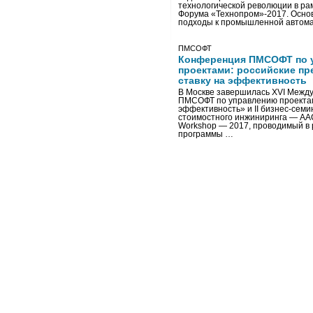
технологической революции в ра
Форума «Технопром»-2017. Осно
подходы к промышленной автома
ПМСОФТ
Конференция ПМСОФТ по 
проектами: российские пр
ставку на эффективность
В Москве завершилась XVI Межд
ПМСОФТ по управлению проекта
эффективность» и II бизнес-сем
стоимостного инжиниринга — AA
Workshop — 2017, проводимый в 
программы …