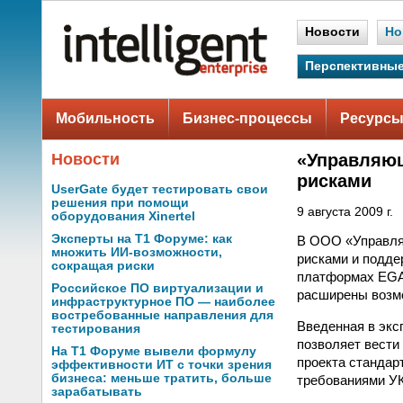
Новости
Но
Перспективные
Мобильность
Бизнес-процессы
Ресурсы
Новости
«Управляющ
рисками
UserGate будет тестировать свои
решения при помощи
9 августа 2009 г.
оборудования Xinertel
Эксперты на Т1 Форуме: как
В ООО «Управля
множить ИИ-возможности,
рисками и подде
сокращая риски
платформах EGAR
Российское ПО виртуализации и
расширены возмо
инфраструктурное ПО — наиболее
востребованные направления для
Введенная в экс
тестирования
позволяет вести
На Т1 Форуме вывели формулу
проекта стандар
эффективности ИТ с точки зрения
бизнеса: меньше тратить, больше
требованиями УК
зарабатывать