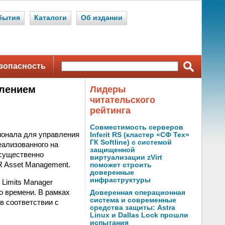
бытия
Каталоги
Об издании
зопасность
влением
Лидеры
читательского
рейтинга
Совместимость серверов
онала для управления
Inferit RS (кластер «СФ Тех»
ГК Softline) с системой
ализованного на
защищенной
 существенно
виртуализации zVirt
 Asset Management.
поможет строить
доверенные
инфраструктуры
Limits Manager
о времени. В рамках
Доверенная операционная
система и современные
в соответствии с
средства защиты: Astra
Linux и Dallas Lock прошли
испытания