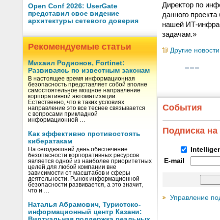
Директор по инф
Open Conf 2026: UserGate
представил свое видение
данного проекта
архитектуры сетевого доверия
нашей ИТ-инфра
задачам.»
Рекомендуемые статьи
Другие новости
Михаил Родионов, Fortinet:
Развиваясь по известным законам
В настоящее время информационная
безопасность представляет собой вполне
самостоятельное мощное направление
корпоративной автоматизации.
Естественно, что в таких условиях
События
направление это все теснее связывается
с вопросами прикладной
информационной …
Подписка на
Как эффективно противостоять
кибератакам
Intellig
На сегодняшний день обеспечение
безопасности корпоративных ресурсов
E-mail
является одной из наиболее приоритетных
целей для любой компании вне
зависимости от масштабов и сферы
деятельности. Рынок информационной
безопасности развивается, а это значит,
что и …
Управление по
Наталья Абрамович, Туристско-
информационный центр Казани:
Виртуальная поддержка реальных