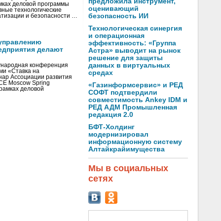
предложила инструмент,
мках деловой программы
оценивающий
вные технологические
безопасность ИИ
тизации и безопасности …
Технологическая синергия
и операционная
управлению
эффективность: «Группа
едприятия делают
Астра» выводит на рынок
решение для защиты
данных в виртуальных
ународная конференция
ми «Ставка на
средах
инар Ассоциации развития
CE Moscow Spring
«Газинформсервис» и РЕД
рамках деловой
СОФТ подтвердили
совместимость Ankey IDM и
РЕД АДМ Промышленная
редакция 2.0
БФТ-Холдинг
модернизировал
информационную систему
Алтайкрайимущества
Мы в социальных
сетях