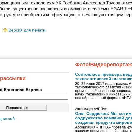
ормационным технологиям УК Росбанка Александр Трусов отмеч
 были существенно расширены возможности системы EGAR Techn
структуре приобрести конфигурацию, отвечающую стоящим пер
Версия для печати
Фото/Видеорепорта
Состоялась премьера вед
 рассылки
технологической выставк
20–22 июня 2017 года в рамках 
технологического развития «Тех
ent Enterprise Express
премьера обновленной национал
науки, технологий и инноваций 
она обрела новый формат: «НТ
Ассоциация «НППА»
Олег Сердюков: Мы хотим
содружество компаний дл
дпиской
создания продукта мирово
Ассоциация «НППА» провела кру
задачам промышленной автомати