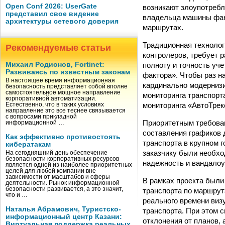
Open Conf 2026: UserGate
возникают злоупотребл
представил свое видение
владельца машины факт
архитектуры сетевого доверия
маршрутах.
Традиционная технолог
Рекомендуемые статьи
контролеров, требует 
полноту и точность уче
Михаил Родионов, Fortinet:
Развиваясь по известным законам
фактора». Чтобы раз 
В настоящее время информационная
кардинально модернизи
безопасность представляет собой вполне
самостоятельное мощное направление
мониторинга транспорт
корпоративной автоматизации.
мониторинга «АвтоТрек
Естественно, что в таких условиях
направление это все теснее связывается
с вопросами прикладной
Приоритетным требован
информационной …
составления графиков
Как эффективно противостоять
транспорта в крупном г
кибератакам
заказчику были необхо
На сегодняшний день обеспечение
безопасности корпоративных ресурсов
надежность и вандалоу
является одной из наиболее приоритетных
целей для любой компании вне
зависимости от масштабов и сферы
В рамках проекта были
деятельности. Рынок информационной
безопасности развивается, а это значит,
транспорта по маршрут
что и …
реального времени виз
Наталья Абрамович, Туристско-
транспорта. При этом 
информационный центр Казани:
отклонения от планов, 
Виртуальная поддержка реальных