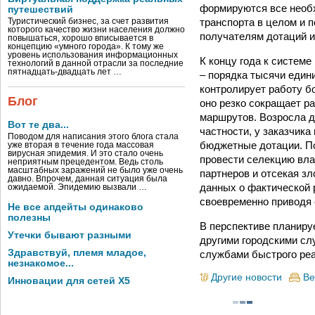
формируются все необх
путешествий
транспорта в целом и 
Туристический бизнес, за счет развития
которого качество жизни населения должно
получателям дотаций и 
повышаться, хорошо вписывается в
концепцию «умного города». К тому же
уровень использования информационных
К концу года к систем
технологий в данной отрасли за последние
пятнадцать-двадцать лет …
– порядка тысячи един
контролирует работу б
Блог
оно резко сокращает ра
маршрутов. Возросла д
Вот те два...
частности, у заказчик
Поводом для написания этого блога стала
бюджетные дотации. По
уже вторая в течение года массовая
вирусная эпидемия. И это стало очень
провести селекцию вла
неприятным прецедентом. Ведь столь
масштабных заражений не было уже очень
партнеров и отсекая з
давно. Впрочем, данная ситуация была
данных о фактической 
ожидаемой. Эпидемию вызвали …
своевременно приводя 
Не все апдейты одинаково
полезны
В перспективе планиру
Утечки бывают разными
другими городскими сл
Здравствуй, племя младое,
службами быстрого реа
незнакомое...
Другие новости
Ве
Инновации для сетей X5