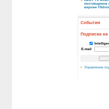
поставщиков 
версии TAdvis
События
Подписка на
Intellig
E-mail
Управление по