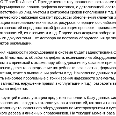
О ”ПромТехИнвест”. Прежде всего, это управление поставками
формирование планов-графиков поставок, с детализацией соста
ветственных лиц, учетом и контролем сроков исполнения и т.д.
нического снабжения охватит процессы обеспечения клиентов з
ацию материально-технических ресурсов, операции со снабжен
ва запчастей перед поставкой (регистрация проверок, принимаем
ок запчастей, их стоимости и т.д. Подсистема документооборота
ми документами – от договора на поставку оборудования до э
актов рекламации.
ия надежности оборудования в системе будет задействована 
в. В частности, обработка дефекта, возникшего на оборудовани
екта с привязкой к экземпляру оборудования и указанием причи
нению дефекта, определение потребности в запчастях, формир
жения, отчет о выполнении работы и т.д. Накопление данных о 
ть наиболее проблемные с точки зрения надежности элементы,
 запчастей, нарушение правил эксплуатации и т.д.), разрабатыв
ства дефектов.
х функций в эксплуатацию предстоит наполнить базу данных с
апчастям – создать каталоги узлов и запчастей, каталоги типо
аталоги установленного оборудования по месторождениям и куст
кого дерева и линейных справочников. На текущий момент база