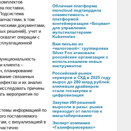
 комплектов
Облачная платформа
ва поставки,
moncloud подтвердила
 Подсистема
совместимость с
апчастями, в том
платформой
контейнеризации «Боцман»
ческими документами,
для управления
ых решений), учет и
мультикластерами
 охватит операции с
Kubernetes
ксплуатационной
Вам письмо из
«налоговой»: группировка
Silver Fox атаковала
российские организации с
функциональность
использованием новых
и клиента –
инструментов
н, планирование
Российский рынок
ование связанных
серверов и СХД в 2025 году
дефектах и их анализ
вырос до 280 млрд рублей:
ключевым драйвером
 исследовать причины
стали госзакупки и
ать мероприятия по
цифровизация
Закупки ИИ-решений
выросли в разы: рынок
истемы информацией по
переходит от пилотов к
вого поставляемого
масштабированию
ам, с визуализацией в
Эксперт компании
 частично
«Газинформсервис»