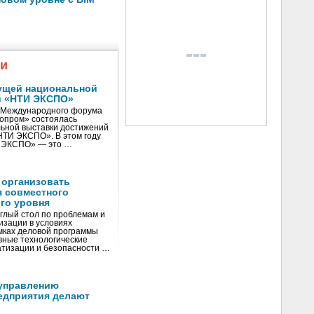
жи
ущей национальной
и «НТИ ЭКСПО»
V Международного форума
нопром» состоялась
ьной выставки достижений
«НТИ ЭКСПО». В этом году
И ЭКСПО» — это …
 организовать
я совместного
го уровня
глый стол по проблемам и
зации в условиях
мках деловой программы
вные технологические
тизации и безопасности …
управлению
едприятия делают