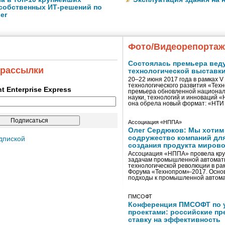
собственных ИТ-решений по
er
Фото/Видеорепорта
Состоялась премьера вед
 рассылки
технологической выставк
20–22 июня 2017 года в рамках 
технологического развития «Тех
ent Enterprise Express
премьера обновленной национал
науки, технологий и инноваций 
она обрела новый формат: «НТ
Ассоциация «НППА»
Олег Сердюков: Мы хотим
содружество компаний дл
дпиской
создания продукта мирово
Ассоциация «НППА» провела кру
задачам промышленной автомати
технологической революции в ра
Форума «Технопром»-2017. Осно
подходы к промышленной автома
ПМСОФТ
Конференция ПМСОФТ по 
проектами: российские пр
ставку на эффективность