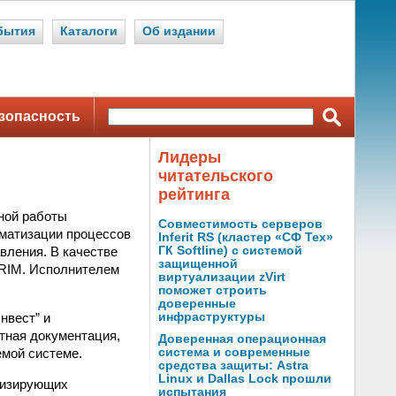
бытия
Каталоги
Об издании
зопасность
Лидеры
читательского
рейтинга
ной работы
Совместимость серверов
оматизации процессов
Inferit RS (кластер «СФ Тех»
вления. В качестве
ГК Softline) с системой
защищенной
RIM. Исполнителем
виртуализации zVirt
поможет строить
доверенные
нвест” и
инфраструктуры
тная документация,
Доверенная операционная
мой системе.
система и современные
средства защиты: Astra
Linux и Dallas Lock прошли
тизирующих
испытания