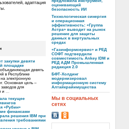
предложила инструмент,
льзователей, адаптация
оценивающий
ты.
безопасность ИИ
Технологическая синергия
и операционная
эффективность: «Группа
Астра» выводит на рынок
решение для защиты
данных в виртуальных
средах
и
«Газинформсервис» и РЕД
СОФТ подтвердили
совместимость Ankey IDM и
т закупки девяти
РЕД АДМ Промышленная
ой площадке
редакция 2.0
 объединяющая девять
БФТ-Холдинг
й в Республике
модернизировал
и на электронную
информационную систему
r. Основная цель –
Алтайкрайимущества
 заводов для
и и …
Мы в социальных
ала текущее
ивингов
сетях
я «Рубин»
ние финансами
рала решения IBM при
авления требованиями
новом уровне с BIM