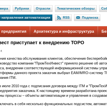
мера
Рубрики
Отрасли
Тематические обзоры
Со
 направления автоматизации
RSS
Подписка
 предприятия
Архитектура и инфраструктура
Бе
ест приступает к внедрению ТОРО
г.
ия качества обслуживания клиентов, обеспечения бесперебой
ководство компании ”ПромТехИнвест” приняло решение об авт
иса, внедрении соответствующей информационной системы упра
атформы данного проекта заказчик выбрал EAM/MRO-систему T
пания ITM.
в июле 2010 года с подписания договора между ITM и ”ПромТехИ
едприятия заказчика. К настоящему времени разработана проек
ы процессы – объекты автоматизации и управления в создавае
ключать в себя несколько функциональных подсистем, автома