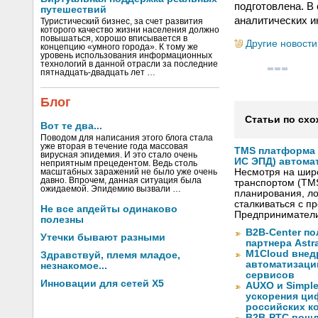
подготовлена. В
путешествий
аналитических и
Туристический бизнес, за счет развития
которого качество жизни населения должно
повышаться, хорошо вписывается в
Другие новости
концепцию «умного города». К тому же
уровень использования информационных
технологий в данной отрасли за последние
пятнадцать-двадцать лет …
Блог
Статьи по схо
Вот те два...
Поводом для написания этого блога стала
уже вторая в течение года массовая
TMS платформа V
вирусная эпидемия. И это стало очень
ИС ЭПД) автома
неприятным прецедентом. Ведь столь
Несмотря на шир
масштабных заражений не было уже очень
давно. Впрочем, данная ситуация была
транспортом (TM
ожидаемой. Эпидемию вызвали …
планирования, ло
сталкиваться с 
Не все апдейты одинаково
Предприниматели
полезны
B2B-Center по
Утечки бывают разными
партнера Astr
M1Cloud внед
Здравствуй, племя младое,
автоматизаци
незнакомое...
сервисов
Инновации для сетей X5
AUXO и Simpl
ускорения ци
российских к
B2B-РТС вошл