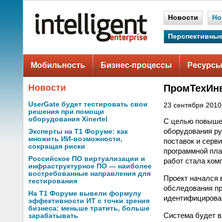
Новости
Но
Перспективные
Мобильность
Бизнес-процессы
Ресурсы
Новости
ПромТехИнв
UserGate будет тестировать свои
23 сентября 2010 
решения при помощи
оборудования Xinertel
С целью повышен
оборудования ру
Эксперты на Т1 Форуме: как
множить ИИ-возможности,
поставок и серв
сокращая риски
программной пл
Российское ПО виртуализации и
работ стала ком
инфраструктурное ПО — наиболее
востребованные направления для
Проект начался 
тестирования
обследования пр
На Т1 Форуме вывели формулу
идентифицирован
эффективности ИТ с точки зрения
бизнеса: меньше тратить, больше
Система будет в
зарабатывать