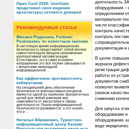
деятельность ЗА
Open Conf 2026: UserGate
оборудования – 
представил свое видение
архитектуры сетевого доверия
определением от
материально-тех
числе классифик
Рекомендуемые статьи
контроль качест
контроль постав
Михаил Родионов, Fortinet:
Развиваясь по известным законам
сопроводительны
В настоящее время информационная
документации и 
безопасность представляет собой вполне
самостоятельное мощное направление
корпоративной автоматизации.
В целях повышен
Естественно, что в таких условиях
журнала дефекто
направление это все теснее связывается
с вопросами прикладной
регистрация деф
информационной …
работы по устра
Как эффективно противостоять
документов снаб
кибератакам
позволит выявля
На сегодняшний день обеспечение
безопасности корпоративных ресурсов
(низкое качество
является одной из наиболее приоритетных
снижению количе
целей для любой компании вне
зависимости от масштабов и сферы
деятельности. Рынок информационной
Для запуска эти
безопасности развивается, а это значит,
что и …
оборудованию и з
оборудования, к
Наталья Абрамович, Туристско-
информационный центр Казани:
виде иерархичес
Виртуальная поддержка реальных