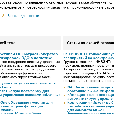
 состав работ по внедрению системы входит также обучение по
нструментов к потребностям заказчика, пуско-наладочные рабо
Версия для печати
жей теме
Статьи по схожей отрасл
ezubr и ГК «Астрал» (оператор
ГК «ИНВЭНТ» консолидируе
тизировали ЭДО в логистике
предприятий на электронн
окое внедрение систем управления
Группа компаний «ИНВЭНТ»,
S) и инструментов для цифрового
производственных предприяти
гистическая отрасль продолжает
Татарстан, переводит закупк
проблемами цифровизации.
торговую площадку B2B-Cente
 автоматизируют только часть …
консолидировать закупки всех
повышения их эффективност
лучил статус технологического
a Linux
NAI Becar проанализиров
ряет новую платформу для
состояние рынка микрол
и управления заказами облачных
«Авиационная корпораци
автоматизирует управле
eOne объединяют усилия для
Корпорация «Иркут» выб
фровой трансформации
разработке системы упр
омпаний
для самолета МС-21
а в топ-10 крупнейших
Эксплуатация здания на 