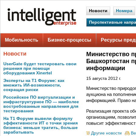
Новости
Номера
Перспективные напр
Мобильность
Бизнес-процессы
Ресурсы пред
Новости
Министерство п
Башкортостан п
UserGate будет тестировать свои
информации
решения при помощи
оборудования Xinertel
15 августа 2012 г.
Эксперты на Т1 Форуме: как
множить ИИ-возможности,
Министерство природоп
сокращая риски
аукциона на пополнени
Российское ПО виртуализации и
информацией. Право на
инфраструктурное ПО — наиболее
востребованные направления для
Реализация проекта об
тестирования
организациям, позволи
На Т1 Форуме вывели формулу
повысит эффективность
эффективности ИТ с точки зрения
бизнеса: меньше тратить, больше
зарабатывать
Другие новости
Ве