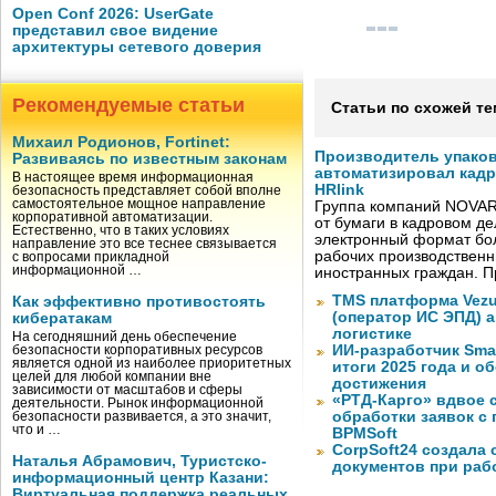
Open Conf 2026: UserGate
представил свое видение
архитектуры сетевого доверия
Рекомендуемые статьи
Статьи по схожей те
Михаил Родионов, Fortinet:
Производитель упако
Развиваясь по известным законам
автоматизировал кад
В настоящее время информационная
HRlink
безопасность представляет собой вполне
самостоятельное мощное направление
Группа компаний NOVAR
корпоративной автоматизации.
от бумаги в кадровом д
Естественно, что в таких условиях
электронный формат бол
направление это все теснее связывается
рабочих производствен
с вопросами прикладной
информационной …
иностранных граждан. П
TMS платформа Vezu
Как эффективно противостоять
(оператор ИС ЭПД) 
кибератакам
логистике
На сегодняшний день обеспечение
ИИ-разработчик Sma
безопасности корпоративных ресурсов
является одной из наиболее приоритетных
итоги 2025 года и 
целей для любой компании вне
достижения
зависимости от масштабов и сферы
«РТД-Карго» вдвое 
деятельности. Рынок информационной
обработки заявок с
безопасности развивается, а это значит,
что и …
BPMSoft
CorpSoft24 создала
Наталья Абрамович, Туристско-
документов при раб
информационный центр Казани:
Виртуальная поддержка реальных