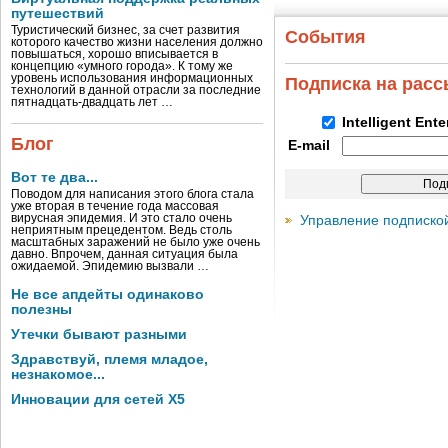
путешествий
Туристический бизнес, за счет развития
События
которого качество жизни населения должно
повышаться, хорошо вписывается в
концепцию «умного города». К тому же
уровень использования информационных
Подписка на рас
технологий в данной отрасли за последние
пятнадцать-двадцать лет …
Intelligent Ent
Блог
E-mail
Вот те два...
Поводом для написания этого блога стала
уже вторая в течение года массовая
вирусная эпидемия. И это стало очень
Управление подписко
неприятным прецедентом. Ведь столь
масштабных заражений не было уже очень
давно. Впрочем, данная ситуация была
ожидаемой. Эпидемию вызвали …
Не все апдейты одинаково
полезны
Утечки бывают разными
Здравствуй, племя младое,
незнакомое...
Инновации для сетей X5