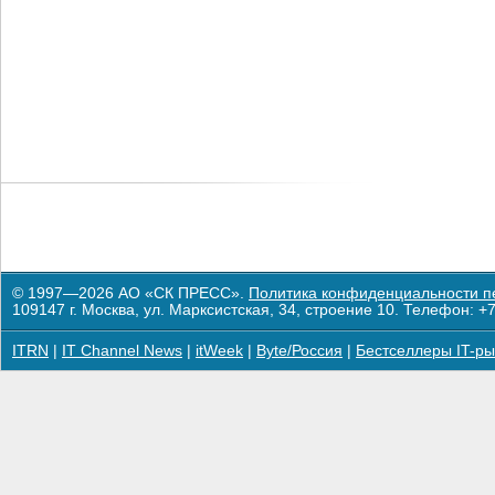
© 1997—2026 АО «СК ПРЕСС».
Политика конфиденциальности п
109147 г. Москва, ул. Марксистская, 34, строение 10. Телефон: +7
ITRN
|
IT Channel News
|
itWeek
|
Byte/Россия
|
Бестселлеры IT-ры