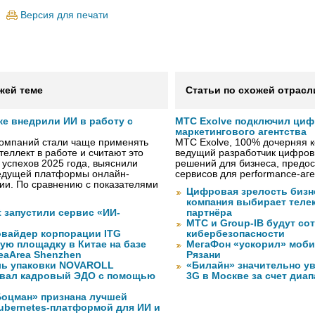
Версия для печати
жей теме
Статьи по схожей отрасл
же внедрили ИИ в работу с
МТС Exolve подключил ци
маркетингового агентства
компаний стали чаще применять
МТС Exolve, 100% дочерняя
теллект в работе и считают это
ведущий разработчик цифро
 успехов 2025 года, выяснили
решений для бизнеса, предос
ведущей платформы онлайн-
сервисов для performance-аген
сии. По сравнению с показателями
Цифровая зрелость бизне
компания выбирает телек
ft запустили сервис «ИИ-
партнёра
МТС и Group-IB будут со
вайдер корпорации ITG
кибербезопасности
ую площадку в Китае на базе
МегаФон «ускорил» моби
eaArea Shenzhen
Рязани
ль упаковки NOVAROLL
«Билайн» значительно ув
вал кадровый ЭДО с помощью
3G в Москве за счет диа
оцман» признана лучшей
ubernetes-платформой для ИИ и