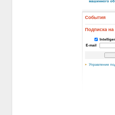
машинного об
События
Подписка на
Intellig
E-mail
Управление по