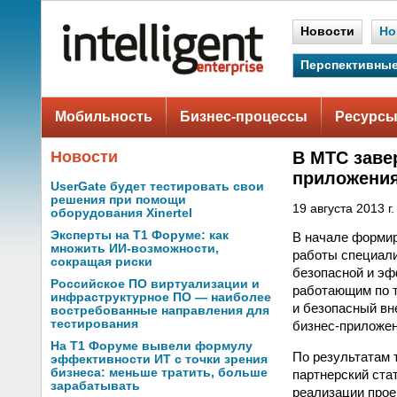
Новости
Но
Перспективные
Мобильность
Бизнес-процессы
Ресурсы
Новости
В МТС заве
приложени
UserGate будет тестировать свои
решения при помощи
19 августа 2013 г.
оборудования Xinertel
Эксперты на Т1 Форуме: как
В начале формир
множить ИИ-возможности,
работы специали
сокращая риски
безопасной и эф
Российское ПО виртуализации и
работающим по 
инфраструктурное ПО — наиболее
и безопасный вн
востребованные направления для
тестирования
бизнес-приложени
На Т1 Форуме вывели формулу
По результатам 
эффективности ИТ с точки зрения
бизнеса: меньше тратить, больше
партнерский стат
зарабатывать
реализации прое