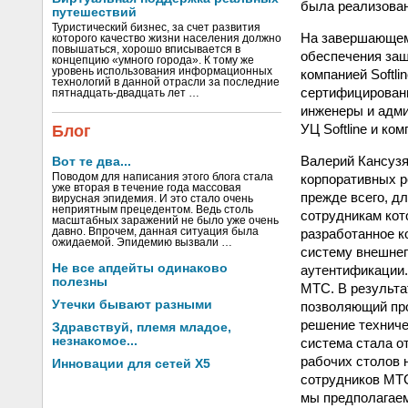
была реализован
путешествий
Туристический бизнес, за счет развития
На завершающем 
которого качество жизни населения должно
повышаться, хорошо вписывается в
обеспечения защ
концепцию «умного города». К тому же
уровень использования информационных
компанией Softl
технологий в данной отрасли за последние
сертифицированн
пятнадцать-двадцать лет …
инженеры и адм
УЦ Softline и ко
Блог
Валерий Кансузя
Вот те два...
корпоративных 
Поводом для написания этого блога стала
уже вторая в течение года массовая
прежде всего, д
вирусная эпидемия. И это стало очень
неприятным прецедентом. Ведь столь
сотрудникам кот
масштабных заражений не было уже очень
разработанное к
давно. Впрочем, данная ситуация была
ожидаемой. Эпидемию вызвали …
систему внешнег
Не все апдейты одинаково
аутентификации. 
полезны
МТС. В результ
Утечки бывают разными
позволяющий про
решение техниче
Здравствуй, племя младое,
незнакомое...
система стала о
рабочих столов 
Инновации для сетей X5
сотрудников МТС
мы предполагаем