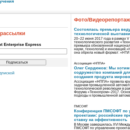
учения
Фото/Видеорепорта
Состоялась премьера вед
 рассылки
технологической выставк
20–22 июня 2017 года в рамках 
технологического развития «Тех
ent Enterprise Express
премьера обновленной национал
науки, технологий и инноваций 
она обрела новый формат: «НТ
Ассоциация «НППА»
Олег Сердюков: Мы хотим
содружество компаний дл
дпиской
создания продукта мирово
Ассоциация «НППА» провела кру
задачам промышленной автомати
технологической революции в ра
Форума «Технопром»-2017. Осно
подходы к промышленной автома
ПМСОФТ
Конференция ПМСОФТ по 
проектами: российские пр
ставку на эффективность
В Москве завершилась XVI Межд
ПМСОФТ по управлению проекта