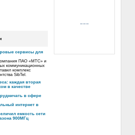
и
фровые сервисы для
 компания ПАО «МТС» и
вых коммуникационных
тавил комплекс
тства SibTel.
са: каждая вторая
ом в качестве
трудничать в сфере
льный интернет в
еличил емкость сети
пазона 900МГц