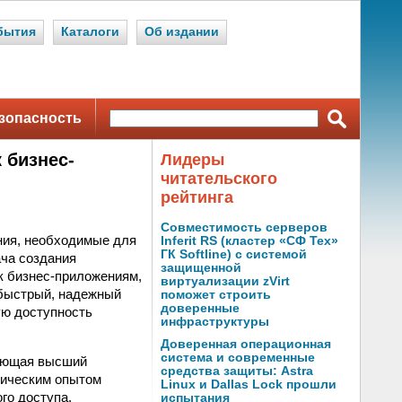
бытия
Каталоги
Об издании
зопасность
 бизнес-
Лидеры
читательского
рейтинга
Совместимость серверов
ния, необходимые для
Inferit RS (кластер «СФ Тех»
ГК Softline) с системой
ача создания
защищенной
к бизнес-приложениям,
виртуализации zVirt
 быстрый, надежный
поможет строить
доверенные
ую доступность
инфраструктуры
Доверенная операционная
система и современные
меющая высший
средства защиты: Astra
ктическим опытом
Linux и Dallas Lock прошли
го доступа.
испытания