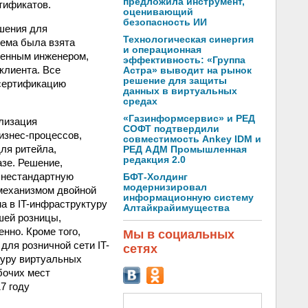
предложила инструмент,
тификатов.
оценивающий
безопасность ИИ
ешения для
Технологическая синергия
тема была взята
и операционная
еленным инженером,
эффективность: «Группа
клиента. Все
Астра» выводит на рынок
решение для защиты
 сертификацию
данных в виртуальных
средах
«Газинформсервис» и РЕД
ализация
СОФТ подтвердили
изнес-процессов,
совместимость Ankey IDM и
ля ритейла,
РЕД АДМ Промышленная
редакция 2.0
зе. Решение,
ь нестандартную
БФТ-Холдинг
модернизировал
механизмом двойной
информационную систему
на в IT-инфраструктуру
Алтайкрайимущества
шей розницы,
нно. Кроме того,
Мы в социальных
для розничной сети IT-
сетях
туру виртуальных
бочих мест
7 году