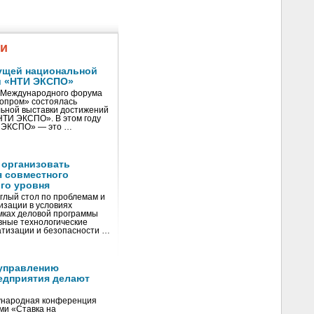
жи
ущей национальной
и «НТИ ЭКСПО»
V Международного форума
нопром» состоялась
ьной выставки достижений
«НТИ ЭКСПО». В этом году
И ЭКСПО» — это …
 организовать
я совместного
го уровня
глый стол по проблемам и
зации в условиях
мках деловой программы
вные технологические
тизации и безопасности …
управлению
едприятия делают
ународная конференция
ми «Ставка на