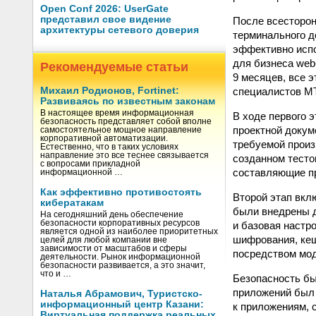
Open Conf 2026: UserGate
представил свое видение
После всесторон
архитектуры сетевого доверия
терминального д
эффективно испо
для бизнеса web
Рекомендуемые статьи
9 месяцев, все э
специалистов М
Михаил Родионов, Fortinet:
Развиваясь по известным законам
В настоящее время информационная
В ходе первого 
безопасность представляет собой вполне
проектной докум
самостоятельное мощное направление
корпоративной автоматизации.
требуемой произ
Естественно, что в таких условиях
направление это все теснее связывается
созданном тесто
с вопросами прикладной
составляющие пр
информационной …
Как эффективно противостоять
Второй этап вкл
кибератакам
были внедрены д
На сегодняшний день обеспечение
безопасности корпоративных ресурсов
и базовая настр
является одной из наиболее приоритетных
шифрования, кеш
целей для любой компании вне
зависимости от масштабов и сферы
посредством моду
деятельности. Рынок информационной
безопасности развивается, а это значит,
что и …
Безопасность бы
приложений был 
Наталья Абрамович, Туристско-
информационный центр Казани:
к приложениям,
Виртуальная поддержка реальных