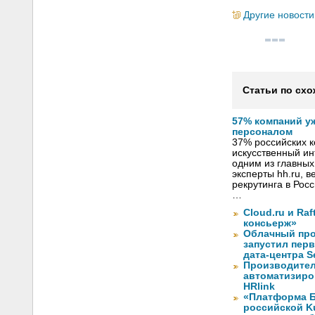
Другие новости
Статьи по схо
57% компаний у
персоналом
37% российских 
искусственный ин
одним из главных
эксперты hh.ru, 
рекрутинга в Рос
…
Cloud.ru и Ra
консьерж»
Облачный про
запустил перв
дата-центра S
Производите
автоматизиро
HRlink
«Платформа Б
российской K