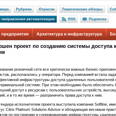
мера
Рубрики
Отрасли
Тематические обзоры
Со
 направления автоматизации
RSS
Подписка
 предприятия
Архитектура и инфраструктура
Бе
ршен проект по созданию системы доступа к
ям
ования розничной сети все критически важные бизнес-приложе
стов, располагались у оператора. Перед компанией встала зад
фективной инфраструктуры доступа удаленных пользователей 
терминальной системе. При этом необходимо было обеспечить
ешний доступ к ресурсам с пользовательских устройств, высок
й, и в то же время — разграничить права доступа к ним.
тендера исполнителем проекта выступила компания Softline, и
ус Citrix Platinum Solutions Advisor и обладающая весомым пра
ктов по построению и сопровождению инфраструктуры удаленно