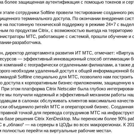
а более защищенная аутентификация с помощью токенов и сер
этапе сотрудники Softline провели тестирование созданного р
ищенного терминального доступа. По окончании внедрения сис
ine на постоянную технической поддержку в режиме 24×7 с выд
ым по продуктам Citrix, с возможностью выезда на территорию 
инистраторы МТС, работающие с системой, прошли обучение и
мпании-разработчика.
н, директор департамента развития ИТ МТС, отмечает: «Вирту
ресурсов — эффективный инновационный способ оптимизации б
ля компаний с географически отдаленными филиалами, а также д
орого необходим удаленный доступ к общей информационной ба
омандой Softline специально для МТС, позволило нам построит
о доступа к корпоративным бизнес-приложениям, защищенную 
При этом платформа Citrix Netscaler была глубоко интегрирова
ате мы получили надежный и эффективный механизм работы на
давцам в салонах обслуживать клиентов максимально качестве
ски объединило ритейл МТС и операторский бизнес. Созданная 
тправной точкой для перевода сотрудников МТС на инфраструк
на базе решения Citrix XenDesktop. Мы переносим более 90% ра
 в „облако“ — на серверы в ЦОДы во всех макрорегионах. К 201
 полностью перейти на виртуальные рабочие места».