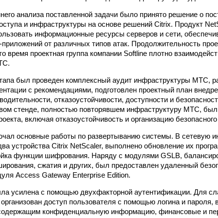
него анализа поставленной задачи было принято решение о по
оступа и инфраструктуры на основе решений Citrix. Продукт Net
льзовать информационные ресурсы серверов и сети, обеспечи
-приложений от различных типов атак. Продолжительность прое
то время проектная группа компании Softline плотно взаимодейс
ТС.
этапа был проведен комплексный аудит инфраструктуры МТС, р
ентации с рекомендациями, подготовлен проектный план внедр
водительности, отказоустойчивости, доступности и безопаснос
вом стенде, полностью повторявшем инфраструктуру МТС, был
оекта, включая отказоустойчивость и организацию безопасного
ючал основные работы по развертыванию системы. В сетевую 
ва устройства Citrix NetScaler, выполнено обновление их прогр
ойка функции шифрования. Наряду с модулями GSLB, балансиро
ирования, сжатия и других, был предоставлен удаленный безо
ля Access Gateway Enterprise Edition.
ла усилена с помощью двухфакторной аутентификации. Для сл
организован доступ пользователя с помощью логина и пароля, в
 содержащим конфиденциальную информацию, финансовые и пе