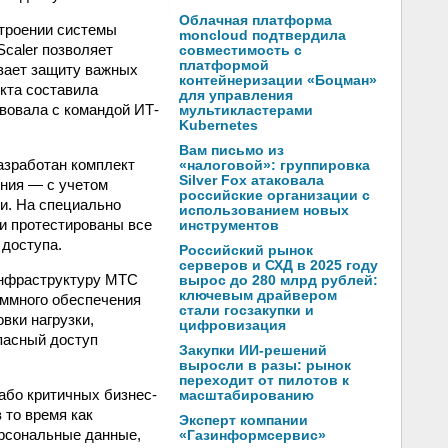
Облачная платформа
строении системы
moncloud подтвердила
Scaler позволяет
совместимость с
платформой
вает защиту важных
контейнеризации «Боцман»
кта составила
для управления
твовала с командой ИТ-
мультикластерами
Kubernetes
Вам письмо из
азработан комплект
«налоговой»: группировка
Silver Fox атаковала
ения — с учетом
российские организации с
ти. На специально
использованием новых
и протестированы все
инструментов
 доступа.
Российский рынок
серверов и СХД в 2025 году
инфраструктуру МТС
вырос до 280 млрд рублей:
ключевым драйвером
аммного обеспечения
стали госзакупки и
вки нагрузки,
цифровизация
пасный доступ
Закупки ИИ-решений
выросли в разы: рынок
переходит от пилотов к
або критичных бизнес-
масштабированию
 то время как
Эксперт компании
рсональные данные,
«Газинформсервис»