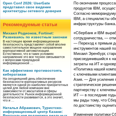
По окончании процесса
Open Conf 2026: UserGate
представил свое видение
продуктов IBM, осущес
архитектуры сетевого доверия
Согласно меморандуму,
IBM, а специалисты об
инфраструктуры банка.
Рекомендуемые статьи
«Сбербанк и IBM выра
Михаил Родионов, Fortinet:
Развиваясь по известным законам
сотрудничества, — отм
В настоящее время информационная
— Переход к прямым д
безопасность представляет собой вполне
инструментов нашей по
самостоятельное мощное направление
корпоративной автоматизации.
Михаил Эренбург, стар
Естественно, что в таких условиях
направление это все теснее связывается
присоединившийся к на
с вопросами прикладной
затраты на ИТ и однов
информационной …
«Политика нашей компа
Как эффективно противостоять
с ключевыми клиентами
кибератакам
Азия. — Для усиления 
На сегодняшний день обеспечение
безопасности корпоративных ресурсов
стратегическое решени
является одной из наиболее приоритетных
целей для любой компании вне
партнерству с ключевы
зависимости от масштабов и сферы
ИТ — в последние годы
деятельности. Рынок информационной
безопасности развивается, а это значит,
мы рады тому, что Сбе
что и …
по достоинству оценит
Наталья Абрамович, Туристско-
информационный центр Казани:
Изменение политики Сб
Виртуальная поддержка реальных