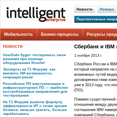
Новости
Номера
Перспективные напр
Мобильность
Бизнес-процессы
Ресурсы пред
Новости
Сбербанк и IBM 
UserGate будет тестировать свои
1 ноября 2013 г.
решения при помощи
оборудования Xinertel
Сбербанк России и IBM
который направлен на 
Эксперты на Т1 Форуме: как
множить ИИ-возможности,
возможных путей модер
сокращая риски
договоренностями ком
Российское ПО виртуализации и
уже в 2013 году, что п
инфраструктурное ПО — наиболее
(ПО).
востребованные направления для
тестирования
Помимо существенной 
На Т1 Форуме вывели формулу
отношения между двумя
эффективности ИТ с точки зрения
соглашения IBM намер
бизнеса: меньше тратить, больше
зарабатывать
компанией Сбербанка, 