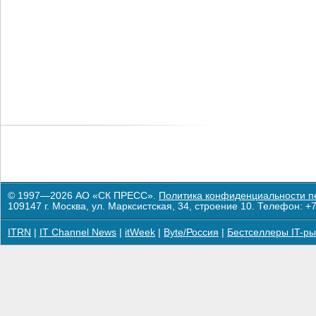
© 1997—2026 АО «СК ПРЕСС».
Политика конфиденциальности п
109147 г. Москва, ул. Марксистская, 34, строение 10. Телефон: +7
ITRN
|
IT Channel News
|
itWeek
|
Byte/Россия
|
Бестселлеры IT-ры