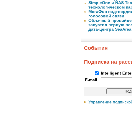
SimpleOne и NAS Te
технологическом па
МегаФон подтвердил
голосовой связи
Облачный провайде
запустил первую пло
дата-центра SeaArea
События
Подписка на рас
Intelligent Ent
E-mail
Управление подписко