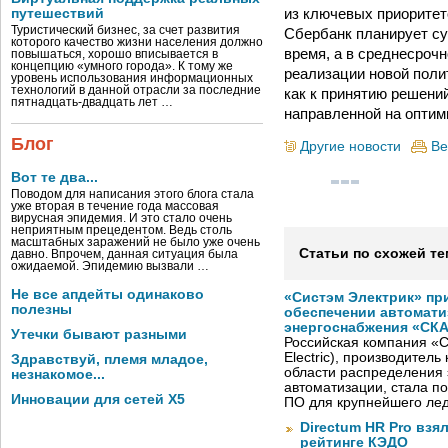
из ключевых приоритет
путешествий
Туристический бизнес, за счет развития
Сбербанк планирует су
которого качество жизни населения должно
время, а в среднесрочн
повышаться, хорошо вписывается в
концепцию «умного города». К тому же
реализации новой поли
уровень использования информационных
технологий в данной отрасли за последние
как к принятию решени
пятнадцать-двадцать лет …
направленной на оптими
Блог
Другие новости
Ве
Вот те два...
Поводом для написания этого блога стала
уже вторая в течение года массовая
вирусная эпидемия. И это стало очень
неприятным прецедентом. Ведь столь
масштабных заражений не было уже очень
Статьи по схожей те
давно. Впрочем, данная ситуация была
ожидаемой. Эпидемию вызвали …
Не все апдейты одинаково
«Систэм Электрик» пр
полезны
обеспечении автомати
энергоснабжения «СК
Утечки бывают разными
Российская компания «С
Electric), производител
Здравствуй, племя младое,
области распределения 
незнакомое...
автоматизации, стала п
Инновации для сетей X5
ПО для крупнейшего лед
Directum HR Pro взя
рейтинге КЭДО