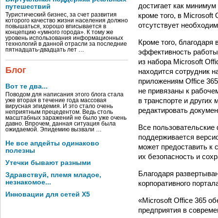
достигает как минимум
путешествий
кроме того, в Microsof
Туристический бизнес, за счет развития
которого качество жизни населения должно
отсутствует необходим
повышаться, хорошо вписывается в
концепцию «умного города». К тому же
уровень использования информационных
Кроме того, благодаря
технологий в данной отрасли за последние
пятнадцать-двадцать лет …
эффективность работы
из набора Microsoft Of
Блог
находится сотрудник на
приложениям Office 36
Вот те два...
не привязаны к рабочем
Поводом для написания этого блога стала
в транспорте и других 
уже вторая в течение года массовая
вирусная эпидемия. И это стало очень
редактировать докумен
неприятным прецедентом. Ведь столь
масштабных заражений не было уже очень
давно. Впрочем, данная ситуация была
Все пользовательские 
ожидаемой. Эпидемию вызвали …
поддерживается версио
Не все апдейты одинаково
может предоставить к 
полезны
их безопасность и сох
Утечки бывают разными
Благодаря развертыван
Здравствуй, племя младое,
незнакомое...
корпоративного портал
Инновации для сетей X5
«Microsoft Office 365 
предприятия в соврем