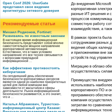
Open Conf 2026: UserGate
До внедрения Microsof
представил свое видение
корпоративная электро
архитектуры сетевого доверия
разные ИТ-решения и с
процессов коммуникаци
Рекомендуемые статьи
совместную работу сот
взаимодействия, а так
Михаил Родионов, Fortinet:
Развиваясь по известным законам
В рамках проекта была
В настоящее время информационная
сотрудниками разных д
безопасность представляет собой вполне
самостоятельное мощное направление
ведения общих календа
корпоративной автоматизации.
и приложениями вне за
Естественно, что в таких условиях
направление это все теснее связывается
устройств под управле
с вопросами прикладной
информационной …
Миграцию в облако обе
Как эффективно противостоять
осуществлялась силам
кибератакам
На сегодняшний день обеспечение
безопасности корпоративных ресурсов
Преимущества внедрени
является одной из наиболее приоритетных
использовать наиболее
целей для любой компании вне
зависимости от масштабов и сферы
корпоративного ПО и о
деятельности. Рынок информационной
безопасности развивается, а это значит,
программного обеспечен
что и …
компания осуществляла
Наталья Абрамович, Туристско-
затратам по сравнению
информационный центр Казани:
информационных технол
Виртуальная поддержка реальных