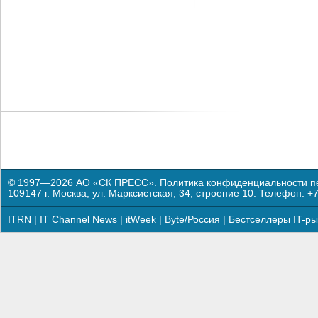
© 1997—2026 АО «СК ПРЕСС».
Политика конфиденциальности п
109147 г. Москва, ул. Марксистская, 34, строение 10. Телефон: +7
ITRN
|
IT Channel News
|
itWeek
|
Byte/Россия
|
Бестселлеры IT-ры