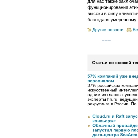
для нас также заключа
функционирования этих
высоки в силу климатич
благодаря умеренному 
Другие новости
Ве
Статьи по схожей те
57% компаний уже вне
персоналом
37% российских компан
искусственный интеллект
одним из главных успех
эксперты hh.ru, ведуще
рекрутинга в России. П
…
Cloud.ru и Raft запу
консьерж»
Облачный провайде
запустил первую пло
дата-центра SeaArea