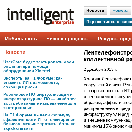
Новости
Номера
Перспективные напр
Мобильность
Бизнес-процессы
Ресурсы пред
Новости
Лентелефонстро
коллективной р
UserGate будет тестировать свои
решения при помощи
2 декабря 2013 г.
оборудования Xinertel
Эксперты на Т1 Форуме: как
Холдинг Лентелефонстр
множить ИИ-возможности,
сооружений связи. Реше
сокращая риски
с разрозненностью ИТ-
Российское ПО виртуализации и
и необходимостью униф
инфраструктурное ПО — наиболее
образом, эффективност
востребованные направления для
тестирования
распределенные предп
инфраструктуру и ряд 
На Т1 Форуме вывели формулу
эффективности ИТ с точки зрения
и внешние коммуникации
бизнеса: меньше тратить, больше
минимум 15% экономии 
зарабатывать