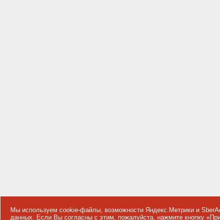
Мы используем cookie-файлы, возможности Яндекс.Метрики и SberA
данных
. Если Вы согласны с этим, пожалуйста, нажмите кнопку «П