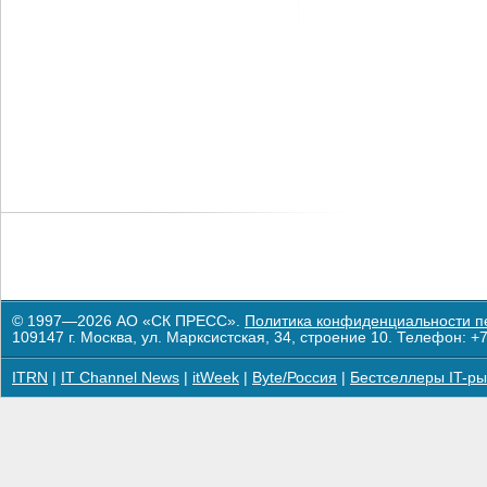
© 1997—2026 АО «СК ПРЕСС».
Политика конфиденциальности п
109147 г. Москва, ул. Марксистская, 34, строение 10. Телефон: +7
ITRN
|
IT Channel News
|
itWeek
|
Byte/Россия
|
Бестселлеры IT-ры