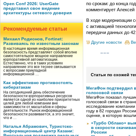
по срокам: до конца го
Open Conf 2026: UserGate
представил свое видение
комментирует Алексей 
архитектуры сетевого доверия
В ходе модернизации с
с активацией техноло
Рекомендуемые статьи
передачи данных до 42
Михаил Родионов, Fortinet:
Другие новости
Ве
Развиваясь по известным законам
В настоящее время информационная
безопасность представляет собой вполне
самостоятельное мощное направление
корпоративной автоматизации.
Естественно, что в таких условиях
направление это все теснее связывается
с вопросами прикладной
информационной …
Статьи по схожей те
Как эффективно противостоять
кибератакам
МегаФон подтвердил в
На сегодняшний день обеспечение
голосовой связи
безопасности корпоративных ресурсов
МегаФон показал лучшие
является одной из наиболее приоритетных
голосовой связи в стран
целей для любой компании вне
исследование компании
зависимости от масштабов и сферы
деятельности. Рынок информационной
году в 82 городах Росси
безопасности развивается, а это значит,
оценке, в которую вошл
что и …
«Турбо Облако» выя
Наталья Абрамович, Туристско-
в скорости скачива
информационный центр Казани:
России
Виртуальная поддержка реальных