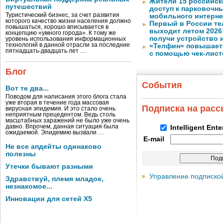
Жители 15 российск
путешествий
доступ к парковочн
Туристический бизнес, за счет развития
мобильного интерне
которого качество жизни населения должно
Первый в России те
повышаться, хорошо вписывается в
выходит летом 2026
концепцию «умного города». К тому же
получи устройство 
уровень использования информационных
технологий в данной отрасли за последние
«Телфин» повышает 
пятнадцать-двадцать лет …
с помощью чек-лист
Блог
События
Вот те два...
Поводом для написания этого блога стала
уже вторая в течение года массовая
Подписка на рас
вирусная эпидемия. И это стало очень
неприятным прецедентом. Ведь столь
масштабных заражений не было уже очень
давно. Впрочем, данная ситуация была
Intelligent Ent
ожидаемой. Эпидемию вызвали …
E-mail
Не все апдейты одинаково
полезны
Утечки бывают разными
Управление подписко
Здравствуй, племя младое,
незнакомое...
Инновации для сетей X5