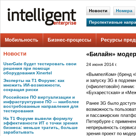
Новости
Номера
Перспективные напр
Мобильность
Бизнес-процессы
Ресурсы пред
Новости
«Билайн» модер
UserGate будет тестировать свои
24 июня 2014 г.
решения при помощи
оборудования Xinertel
«ВымпелКом» (бренд «Б
и запуску 3G в подзем
Эксперты на Т1 Форуме: как
множить ИИ-возможности,
(«фиолетовой») линии:
сокращая риски
«Бухарестская» и «Ме
Российское ПО виртуализации и
инфраструктурное ПО — наиболее
Ранее 3G было доступн
востребованные направления для
возможность пользова
тестирования
и пассажирских платфо
На Т1 Форуме вывели формулу
Петербурге с применен
эффективности ИТ с точки зрения
непрерывность сервиса
бизнеса: меньше тратить, больше
зарабатывать
зрения проект по моде