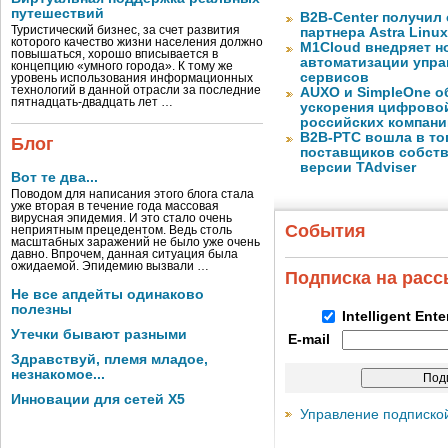
путешествий
B2B-Center получил 
Туристический бизнес, за счет развития
партнера Astra Linux
которого качество жизни населения должно
M1Cloud внедряет н
повышаться, хорошо вписывается в
автоматизации упра
концепцию «умного города». К тому же
сервисов
уровень использования информационных
технологий в данной отрасли за последние
AUXO и SimpleOne о
пятнадцать-двадцать лет …
ускорения цифрово
российских компани
B2B-РТС вошла в то
Блог
поставщиков собст
версии TAdviser
Вот те два...
Поводом для написания этого блога стала
уже вторая в течение года массовая
вирусная эпидемия. И это стало очень
События
неприятным прецедентом. Ведь столь
масштабных заражений не было уже очень
давно. Впрочем, данная ситуация была
ожидаемой. Эпидемию вызвали …
Подписка на рас
Не все апдейты одинаково
полезны
Intelligent Ent
Утечки бывают разными
E-mail
Здравствуй, племя младое,
незнакомое...
Инновации для сетей X5
Управление подписко