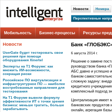
Новости
Номера
Перспективные напр
Мобильность
Бизнес-процессы
Ресурсы пред
Новости
Банк «ГЛОБЭКС»
UserGate будет тестировать свои
6 августа 2014 г.
решения при помощи
оборудования Xinertel
Решение о замене пост
руководством банка «
Эксперты на Т1 Форуме: как
множить ИИ-возможности,
АБС давно и успешно и
сокращая риски
банком самостоятельно
Российское ПО виртуализации и
сложную задачу: внедр
инфраструктурное ПО — наиболее
кредитного учреждения 
востребованные направления для
комплексный подход зн
тестирования
На Т1 Форуме вывели формулу
Централизация имеет м
эффективности ИТ с точки зрения
банковских продуктов 
бизнеса: меньше тратить, больше
зарабатывать
онлайн, агрегация баз