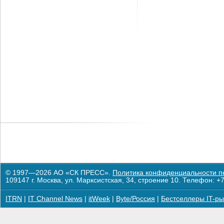
© 1997—2026 АО «СК ПРЕСС».
Политика конфиденциальности п
109147 г. Москва, ул. Марксистская, 34, строение 10. Телефон: +7
ITRN
|
IT Channel News
|
itWeek
|
Byte/Россия
|
Бестселлеры IT-ры