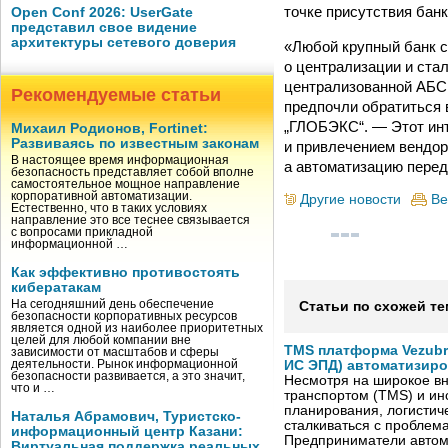
точке присутствия банк
Open Conf 2026: UserGate
представил свое видение
архитектуры сетевого доверия
«Любой крупный банк с
о централизации и ста
централизованной АБС 
Рекомендуемые статьи
предпочли обратиться в
„ГЛОБЭКС“. — Этот инт
Михаил Родионов, Fortinet:
Развиваясь по известным законам
и привлечением вендор
В настоящее время информационная
а автоматизацию перед
безопасность представляет собой вполне
самостоятельное мощное направление
корпоративной автоматизации.
Другие новости
Ве
Естественно, что в таких условиях
направление это все теснее связывается
с вопросами прикладной
информационной …
Как эффективно противостоять
кибератакам
На сегодняшний день обеспечение
Статьи по схожей те
безопасности корпоративных ресурсов
является одной из наиболее приоритетных
целей для любой компании вне
TMS платформа Vezubr
зависимости от масштабов и сферы
деятельности. Рынок информационной
ИС ЭПД) автоматизиро
безопасности развивается, а это значит,
Несмотря на широкое в
что и …
транспортом (TMS) и ин
планирования, логистич
Наталья Абрамович, Туристско-
сталкиваться с проблем
информационный центр Казани:
Предприниматели автом
Виртуальная поддержка реальных