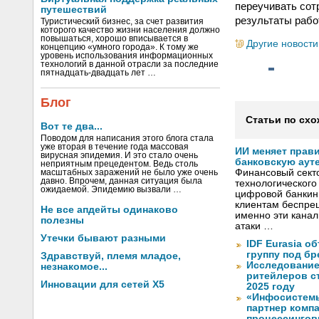
переучивать сот
путешествий
результаты рабо
Туристический бизнес, за счет развития
которого качество жизни населения должно
повышаться, хорошо вписывается в
Другие новости
концепцию «умного города». К тому же
уровень использования информационных
технологий в данной отрасли за последние
пятнадцать-двадцать лет …
Блог
Статьи по схо
Вот те два...
Поводом для написания этого блога стала
уже вторая в течение года массовая
ИИ меняет прав
вирусная эпидемия. И это стало очень
банковскую аут
неприятным прецедентом. Ведь столь
Финансовый секто
масштабных заражений не было уже очень
давно. Впрочем, данная ситуация была
технологического
ожидаемой. Эпидемию вызвали …
цифровой банкин
клиентам беспрец
Не все апдейты одинаково
именно эти канал
полезны
атаки …
Утечки бывают разными
IDF Eurasia 
группу под б
Здравствуй, племя младое,
Исследование
незнакомое...
ритейлеров с
Инновации для сетей X5
2025 году
«Инфосистем
партнер комп
процессингов