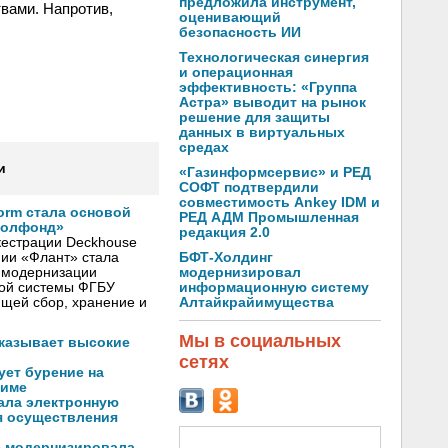
предложила инструмент,
вами. Напротив,
оценивающий
безопасность ИИ
Технологическая синергия
и операционная
эффективность: «Группа
Астра» выводит на рынок
решение для защиты
данных в виртуальных
средах
и
«Газинформсервис» и РЕД
СОФТ подтвердили
совместимость Ankey IDM и
form стала основой
РЕД АДМ Промышленная
еолфонд»
редакция 2.0
естрации Deckhouse
БФТ-Холдинг
нии «Флант» стала
модернизировал
я модернизации
информационную систему
ой системы ФГБУ
Алтайкрайимущества
щей сбор, хранение и
Мы в социальных
оказывает высокие
сетях
ует бурение на
жиме
ала электронную
я осуществления
 модернизировала