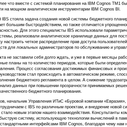
олее что вместе с системой планирования на IBM Cognos TM1 бы
ти на мощном аналитическом инструментарии IBM Cognos BI.
 IBS стояла задача создания новой системы бюджетного планир
ает большим быстродействием, но также отличается упрощенно
асностью. Для этого специалисты IBS использовали параметри
истемы, реализовали аналитическое хранилище данных для пост
ку настроить четкое распределение прав доступа пользователей
дств для локальных администраторов по обслуживанию и управ
кта не заставили себя долго ждать, и уже в первые месяцы ра
ные планы на то количество периодов, которые были определе
вления. Процесс согласования достижимых финансовых и про
руководством стал происходить в автоматическом режиме, спо
лнения бюджетного регламента в целом. А снижение трудозатра
анализ данных при повышении прозрачности принимаемых реше
качественного бюджетного планирования.
ов, начальник Управления ИТиС «Буровой компании «Евразия»,
отрудничаем с IBS по различным проектам, и внедрение новой с
стало новым этапом нашего взаимодействия. Консультанты ко
быструю систему, использующую технологии вычислений в памя
стандартными интерфейсами IBM Cognos, благодаря чему нам 