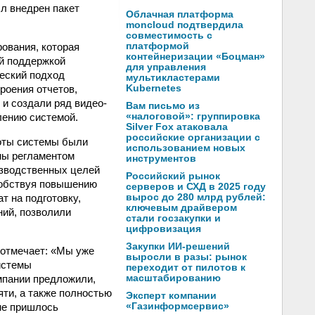
л внедрен пакет
Облачная платформа
moncloud подтвердила
совместимость с
ования, которая
платформой
контейнеризации «Боцман»
й поддержкой
для управления
ческий подход
мультикластерами
роения отчетов,
Kubernetes
 и создали ряд видео-
Вам письмо из
лению системой.
«налоговой»: группировка
Silver Fox атаковала
российские организации с
боты системы были
использованием новых
ны регламентом
инструментов
изводственных целей
Российский рынок
собствуя повышению
серверов и СХД в 2025 году
т на подготовку,
вырос до 280 млрд рублей:
ключевым драйвером
ний, позволили
стали госзакупки и
цифровизация
Закупки ИИ-решений
 отмечает: «Мы уже
выросли в разы: рынок
истемы
переходит от пилотов к
мпании предложили,
масштабированию
ти, а также полностью
Эксперт компании
не пришлось
«Газинформсервис»