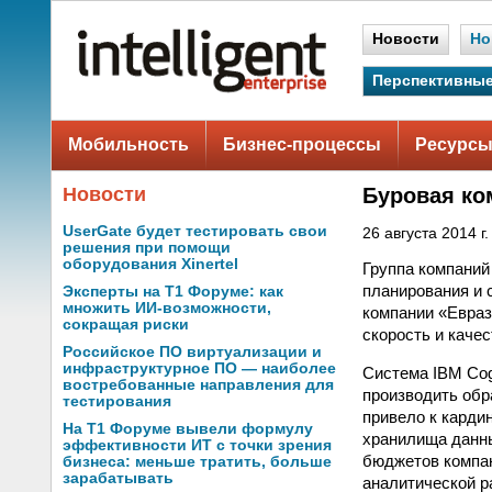
Новости
Но
Перспективные
Мобильность
Бизнес-процессы
Ресурсы
Новости
Буровая ко
UserGate будет тестировать свои
26 августа 2014 г.
решения при помощи
оборудования Xinertel
Группа компаний
планирования и 
Эксперты на Т1 Форуме: как
множить ИИ-возможности,
компании «Евраз
сокращая риски
скорость и каче
Российское ПО виртуализации и
инфраструктурное ПО — наиболее
Система IBM Cog
востребованные направления для
производить обр
тестирования
привело к карди
На Т1 Форуме вывели формулу
хранилища данны
эффективности ИТ с точки зрения
бюджетов компан
бизнеса: меньше тратить, больше
зарабатывать
аналитической р