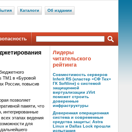
бытия
Каталоги
Об издании
зопасность
юджетирования
Лидеры
читательского
рейтинга
 бюджетного
Совместимость серверов
s TM1 в «Буровой
Inferit RS (кластер «СФ Тех»
ах России, повысив
ГК Softline) с системой
защищенной
виртуализации zVirt
поможет строить
орая позволяет
доверенные
ративной памяти, что
инфраструктуры
, интегрированные
Доверенная операционная
 всех этапах ведения
система и современные
средства защиты: Astra
возможности для
Linux и Dallas Lock прошли
 дальнейшего
испытания