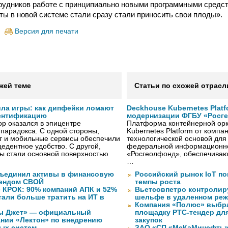
рудников работе с принципиально новыми программными средст
ты в новой системе стали сразу стали приносить свои плоды».
Версия для печати
жей теме
Статьи по схожей отрасл
ила игры: как дипфейки ломают
Deckhouse Kubernetes Plat
ентификацию
модернизации ФГБУ «Росг
р оказался в эпицентре
Платформа контейнерной орк
 парадокса. С одной стороны,
Kubernetes Platform от компа
г и мобильные сервисы обеспечили
технологической основой дл
едентное удобство. С другой,
федеральной информационн
ы стали основной поверхностью
«Росгеолфонд», обеспечиваю
…
объединил активы в финансовую
Российский рынок IoT п
рендом СВОЙ
темпы роста
 КРОК: 90% компаний АПК и 52%
Вьетсовпетро контролир
тали больше тратить на ИТ в
шельфе в удаленном ре
Компания «Полюс» выбр
ы Джет» — официальный
площадку РТС-тендер дл
ании «Лектон» по внедрению
закупок
ых систем
ЗАО «СП «МеКаМинефть»