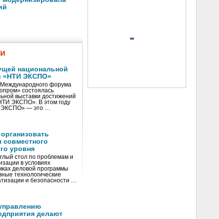
ий
жи
ущей национальной
и «НТИ ЭКСПО»
V Международного форума
нопром» состоялась
ьной выставки достижений
«НТИ ЭКСПО». В этом году
И ЭКСПО» — это …
 организовать
я совместного
го уровня
глый стол по проблемам и
зации в условиях
мках деловой программы
вные технологические
тизации и безопасности …
управлению
едприятия делают