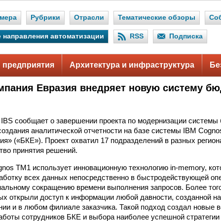
мера
Рубрики
Отрасли
Тематические обзоры
Со
 направления автоматизации
RSS
Подписка
 предприятия
Архитектура и инфраструктура
Бе
мпания Евразия внедряет новую систему б
 IBS сообщает о завершении проекта по модернизации системы
создания аналитической отчетности на базе системы IBM Cogno
ия» («БКЕ»). Проект охватил 17 подразделений в разных регион
ство принятия решений.
nos TM1 использует инновационную технологию in-memory, кот
аботку всех данных непосредственно в быстродействующей опе
нальному сокращению времени выполнения запросов. Более того
х открыли доступ к информации любой давности, созданной на
ии и в любом филиале заказчика. Такой подход создал новые 
аботы сотрудников БКЕ и выбора наиболее успешной стратегии