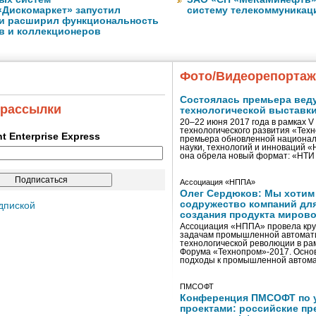
«Дискомаркет» запустил
систему телекоммуникац
и расширил функциональность
в и коллекционеров
Фото/Видеорепорта
Состоялась премьера вед
 рассылки
технологической выставк
20–22 июня 2017 года в рамках 
технологического развития «Тех
ent Enterprise Express
премьера обновленной национал
науки, технологий и инноваций 
она обрела новый формат: «НТ
Ассоциация «НППА»
Олег Сердюков: Мы хотим
содружество компаний дл
дпиской
создания продукта мирово
Ассоциация «НППА» провела кру
задачам промышленной автомати
технологической революции в ра
Форума «Технопром»-2017. Осно
подходы к промышленной автома
ПМСОФТ
Конференция ПМСОФТ по 
проектами: российские пр