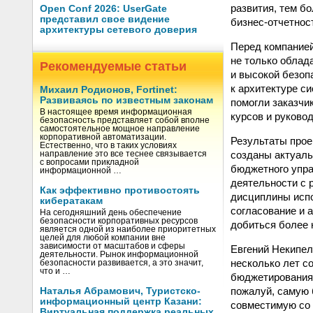
развития, тем б
Open Conf 2026: UserGate
представил свое видение
бизнес-отчетнос
архитектуры сетевого доверия
Перед компанией
не только облад
Рекомендуемые статьи
и высокой безоп
к архитектуре с
Михаил Родионов, Fortinet:
Развиваясь по известным законам
помогли заказчи
В настоящее время информационная
курсов и руково
безопасность представляет собой вполне
самостоятельное мощное направление
корпоративной автоматизации.
Результаты прое
Естественно, что в таких условиях
созданы актуаль
направление это все теснее связывается
с вопросами прикладной
бюджетного упра
информационной …
деятельности с 
Как эффективно противостоять
дисциплины испо
кибератакам
согласование и 
На сегодняшний день обеспечение
безопасности корпоративных ресурсов
добиться более 
является одной из наиболее приоритетных
целей для любой компании вне
зависимости от масштабов и сферы
Евгений Некипел
деятельности. Рынок информационной
несколько лет с
безопасности развивается, а это значит,
что и …
бюджетирования 
пожалуй, самую 
Наталья Абрамович, Туристско-
информационный центр Казани:
совместимую со 
Виртуальная поддержка реальных