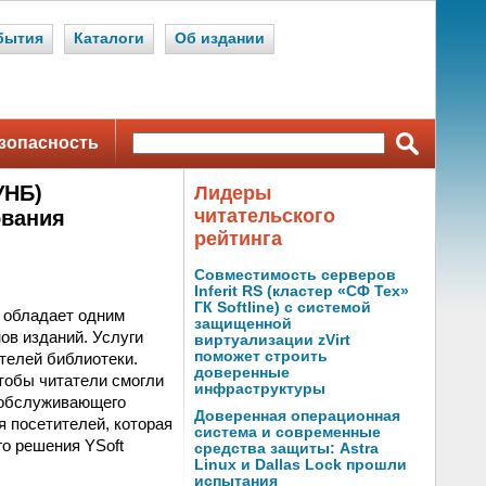
бытия
Каталоги
Об издании
зопасность
УНБ)
Лидеры
читательского
ования
рейтинга
Совместимость серверов
Inferit RS (кластер «СФ Тех»
ГК Softline) с системой
я обладает одним
защищенной
в изданий. Услуги
виртуализации zVirt
поможет строить
телей библиотеки.
доверенные
чтобы читатели смогли
инфраструктуры
я обслуживающего
Доверенная операционная
я посетителей, которая
система и современные
го решения YSoft
средства защиты: Astra
Linux и Dallas Lock прошли
испытания