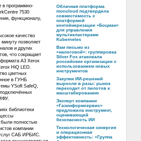
 в программно-
Облачная платформа
moncloud подтвердила
rkCentre 7530
совместимость с
ения, функционалу,
платформой
контейнеризации «Боцман»
для управления
мультикластерами
ысокое качество
Kubernetes
в минуту позволяет
Вам письмо из
налов и других
«налоговой»: группировка
тов, что сокращает
Silver Fox атаковала
 формата A3 Xerox
российские организации с
использованием новых
erox HiQ LED.
инструментов
ство цветных
Закупки ИИ-решений
енное в ГУНБ
выросли в разы: рынок
емы YSoft SafeQ,
переходит от пилотов к
, подключённых
масштабированию
МФУ.
Эксперт компании
«Газинформсервис»
иях библиотеки
предложила инструмент,
оценивающий
оцессы
безопасность ИИ
в были полностью
Технологическая синергия
истов компании
и операционная
 услуг САБ ИРБИС.
эффективность: «Группа
 стал осуществляться