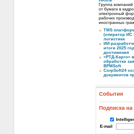
HRlink
Группа компаний
от бумаги в кадр
электронный форм
рабочих произво
иностранных граж
TMS платформ
(оператор ИС
логистике
ИИ-разработч
итоги 2025 го
достижения
«РТД-Карго» 
обработки за
BPMSoft
CorpSoft24 с
документов п
События
Подписка на
Intellig
E-mail