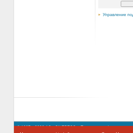
Управление по
© 1997—2026 АО «СК ПРЕСС».
Политика конфиденциальн
109147 г. Москва, ул. Марксистская, 34, строение 10. Теле