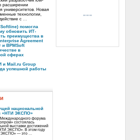
кий разработчик low-
о расширении
я университетов. Новая
менные технологии,
действие с …
oftline) помогла
му обновить ИТ-
ить преимущества в
nterprise Agreement
 и BPMSoft
ичестве в
ной сферах
и Mail.ru Group
ода успешной работы
жи
ущей национальной
и «НТИ ЭКСПО»
V Международного форума
нопром» состоялась
ьной выставки достижений
«НТИ ЭКСПО». В этом году
И ЭКСПО» — это …