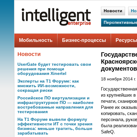
Новости
Но
Перспективные
Мобильность
Бизнес-процессы
Ресурсы
Новости
Государств
Красноярск
UserGate будет тестировать свои
документов
решения при помощи
оборудования Xinertel
18 ноября 2014 г.
Эксперты на Т1 Форуме: как
множить ИИ-возможности,
Государственная
сокращая риски
из крупнейших в
Российское ПО виртуализации и
печати, сканиро
инфраструктурное ПО — наиболее
Ранее их оказыв
востребованные направления для
тестирования
копировать, ска
персонала, руко
На Т1 Форуме вывели формулу
эффективности ИТ с точки зрения
была реализован
бизнеса: меньше тратить, больше
SafeQ.
зарабатывать