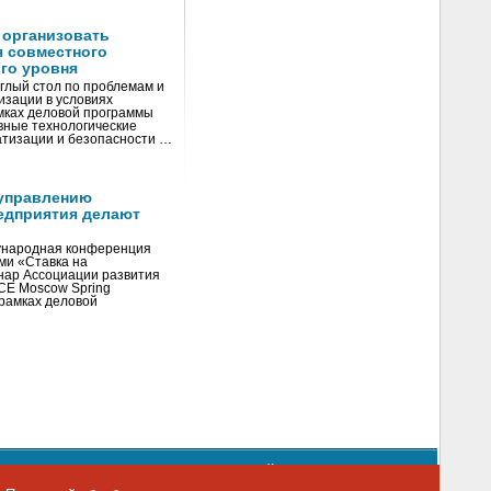
 организовать
я совместного
го уровня
глый стол по проблемам и
зации в условиях
мках деловой программы
вные технологические
тизации и безопасности …
управлению
едприятия делают
ународная конференция
ми «Ставка на
инар Ассоциации развития
CE Moscow Spring
рамках деловой
орядке использования материалов сайта
emag.ru
..