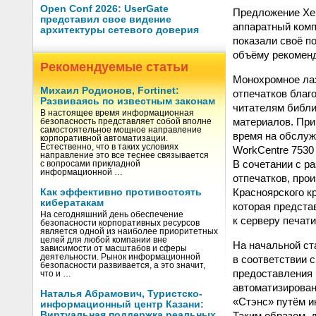
Open Conf 2026: UserGate
Предложение Xer
представил свое видение
аппаратный комп
архитектуры сетевого доверия
показали своё п
объёму рекоменд
Рекомендуемые статьи
Монохромное лаз
Михаил Родионов, Fortinet:
отпечатков благ
Развиваясь по известным законам
читателям библи
В настоящее время информационная
материалов. При
безопасность представляет собой вполне
самостоятельное мощное направление
время на обслуж
корпоративной автоматизации.
Естественно, что в таких условиях
WorkCentre 7530
направление это все теснее связывается
В сочетании с р
с вопросами прикладной
информационной …
отпечатков, про
Красноярского к
Как эффективно противостоять
кибератакам
которая предста
На сегодняшний день обеспечение
к серверу печат
безопасности корпоративных ресурсов
является одной из наиболее приоритетных
целей для любой компании вне
На начальной ст
зависимости от масштабов и сферы
деятельности. Рынок информационной
в соответствии 
безопасности развивается, а это значит,
предоставления 
что и …
автоматизирован
Наталья Абрамович, Туристско-
«Стэнс» путём и
информационный центр Казани:
Таким образом, 
Виртуальная поддержка реальных