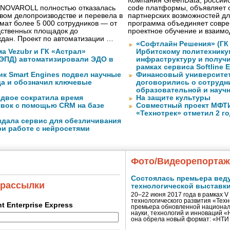
Компания GreenData, российс
 NOVAROLL полностью отказалась
code платформы, объявляет 
овом делопроизводстве и перевела в
партнерских возможностей дл
ат более 5 000 сотрудников — от
программа объединяет совре
дственных площадок до
проектное обучение и взаимо
дан. Проект по автоматизации …
«Софтлайн Решения» (ГК S
а Vezubr и ГК «Астрал»
Ирбитскому политехнику
 ЭПД) автоматизировали ЭДО в
инфраструктуру и получ
рамках сервиса Softline E
ик Smart Engines подвел научные
Финансовый университет
да и обозначил ключевые
договорились о сотрудн
образовательной и науч
вдвое сократила время
На защите культуры
явок с помощью CRM на базе
Совместный проект МФТИ 
«Технотрек» отметил 2 г
оздала сервис для обезличивания
ри работе с нейросетями
Фото/Видеорепорта
Состоялась премьера вед
 рассылки
технологической выставк
20–22 июня 2017 года в рамках 
технологического развития «Тех
ent Enterprise Express
премьера обновленной национал
науки, технологий и инноваций 
она обрела новый формат: «НТ