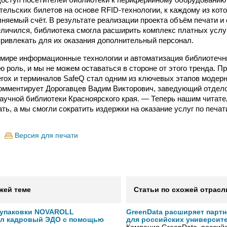
тельских билетов на основе RFID-технологии, к каждому из кот
няемый счёт. В результате реализации проекта объём печати и
личился, библиотека смогла расширить комплекс платных услуг
ривлекать для их оказания дополнительный персонал.
мире информационные технологии и автоматизация библиотечн
 роль, и мы не можем оставаться в стороне от этого тренда. Пр
rox и терминалов SafeQ стал одним из ключевых этапов модер
омментирует Дорогавцев Вадим Викторович, заведующий отдел
аучной библиотеки Красноярского края. — Теперь нашим читате
ть, а мы смогли сократить издержки на оказание услуг по печат
Версия для печати
жей теме
Статьи по схожей отрасл
 упаковки NOVAROLL
GreenData расширяет парт
ал кадровый ЭДО с помощью
для российских университ