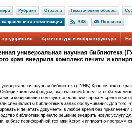
мера
Рубрики
Отрасли
Тематические обзоры
Со
 направления автоматизации
RSS
Подписка
 предприятия
Архитектура и инфраструктура
Бе
енная универсальная научная библиотека (Г
ого края внедрила комплекс печати и копир
 универсальная научная библиотека (ГУНБ) Красноярского кра
 Сибири книжным фондом, включающим более четырёх миллионо
вания и копирования пользуются большим спросом среди посети
али специалисты библиотеки в залах обслуживания. Для того, 
нировать и печатать документы в любое время без привлечени
водство библиотеки приняло решение внедрить новую услугу дл
а на базе периферийной техники Xerox и аппаратно-программно