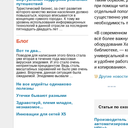
путешествий
при помощи чита
Туристический бизнес, за счет развития
отдельный попол
которого качество жизни населения должно
повышаться, хорошо вписывается в
существенно уве
концепцию «умного города». К тому же
необходимость п
уровень использования информационных
технологий в данной отрасли за последние
пятнадцать-двадцать лет …
«В современном 
всё более важную
Блог
оборудования Xe
библиотеке, — к
Вот те два...
универсальной н
Поводом для написания этого блога стала
уже вторая в течение года массовая
и удобнее работа
вирусная эпидемия. И это стало очень
неприятным прецедентом. Ведь столь
и копированию».
масштабных заражений не было уже очень
давно. Впрочем, данная ситуация была
Другие новости
ожидаемой. Эпидемию вызвали …
Не все апдейты одинаково
полезны
Утечки бывают разными
Здравствуй, племя младое,
незнакомое...
Статьи по схо
Инновации для сетей X5
Производитель
автоматизиров