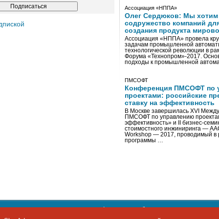
Ассоциация «НППА»
Олег Сердюков: Мы хотим
содружество компаний дл
дпиской
создания продукта мирово
Ассоциация «НППА» провела кру
задачам промышленной автомати
технологической революции в ра
Форума «Технопром»-2017. Осно
подходы к промышленной автома
ПМСОФТ
Конференция ПМСОФТ по 
проектами: российские пр
ставку на эффективность
В Москве завершилась XVI Межд
ПМСОФТ по управлению проекта
эффективность» и II бизнес-сем
стоимостного инжиниринга — AA
Workshop — 2017, проводимый в 
программы …
ости персональных данных
,
информация об авторских правах и п
фон: +7 495 974-22-60. Факс: +7 495 974-22-63. E-mail:
siteeditor@i