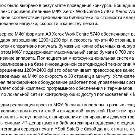
ox было выбрано в результате проведения конкурса. Вошедшие
лекс производительные МФУ Xerox WorkCentre 5740 и Xerox Wo
олное соответствие требованиям библиотеки по стоимости влад
ованной нагрузки, скорости и качеству печати.
ерное МФУ формата A3 Xerox WorkCentre 5740 обеспечивает в
одаря разрешению 1200×1200 dpi, а скорость печати 40 страниц 
отеки оперативно получать бумажные копии объёмных книг, жур
 этом МФУ поддерживает максимальный запас бумаги 8 700 лис
ивание аппарата. Полноцветная многофункциональная система
 реализована на базе инновационной светодиодной технологии X
азрешением 1200×2400 dpi это обеспечивает превосходное каче
изводимых на МФУ со скоростью 30 страниц в минуту. Установл
рая периферийное оборудование работает под управлением сист
вляет собой комплекс программного обеспечения и терминалов
и по локальной сети и контролирующих доступ пользователей к 
адии реализации проекта МФУ были установлены в разных секц
с количеством посетителей и ожидаемой нагрузкой. При этом пр
и оплаты услуг печати, сканирования и копирования документо
ы силами ИТ-департамента библиотеки при поддержке специал
нтеграции сервера печати YSoft SafeQ с базой данных платных
доступ посетителей библиотеки к периферийному оборудованию