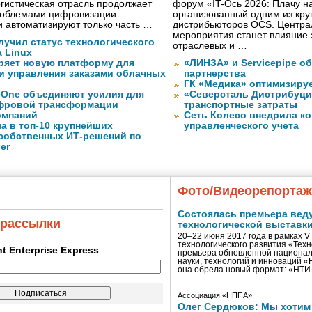
гистическая отрасль продолжает
форум «IT-Ось 2026: Плачу на
проблемами цифровизации.
организованный одним из кру
 автоматизируют только часть …
дистрибьюторов OCS. Центра
мероприятия станет влияние 
лучил статус технологического
отраслевых и …
a Linux
ряет новую платформу для
«ЛИНЗА» и Servicepipe о
и управления заказами облачных
партнерства
ГК «Медика» оптимизиру
eOne объединяют усилия для
«Северсталь Дистрибуци
фровой трансформации
транспортные затраты
омпаний
Сеть Колесо внедрила к
а в топ-10 крупнейших
управленческого учета
собственных ИТ-решений по
er
Фото/Видеорепорта
Состоялась премьера вед
 рассылки
технологической выставк
20–22 июня 2017 года в рамках 
технологического развития «Тех
ent Enterprise Express
премьера обновленной национал
науки, технологий и инноваций 
она обрела новый формат: «НТ
Ассоциация «НППА»
Олег Сердюков: Мы хотим