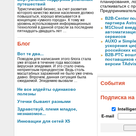
планирования, ло
путешествий
сталкиваться с 
Туристический бизнес, за счет развития
Предприниматели
которого качество жизни населения должно
повышаться, хорошо вписывается в
B2B-Center по
концепцию «умного города». К тому же
партнера Astr
уровень использования информационных
M1Cloud внед
технологий в данной отрасли за последние
пятнадцать-двадцать лет …
автоматизаци
сервисов
AUXO и Simpl
Блог
ускорения ци
российских к
Вот те два...
B2B-РТС вошл
Поводом для написания этого блога стала
поставщиков 
уже вторая в течение года массовая
версии TAdvis
вирусная эпидемия. И это стало очень
неприятным прецедентом. Ведь столь
масштабных заражений не было уже очень
давно. Впрочем, данная ситуация была
ожидаемой. Эпидемию вызвали …
События
Не все апдейты одинаково
полезны
Подписка на
Утечки бывают разными
Здравствуй, племя младое,
Intellig
незнакомое...
E-mail
Инновации для сетей X5