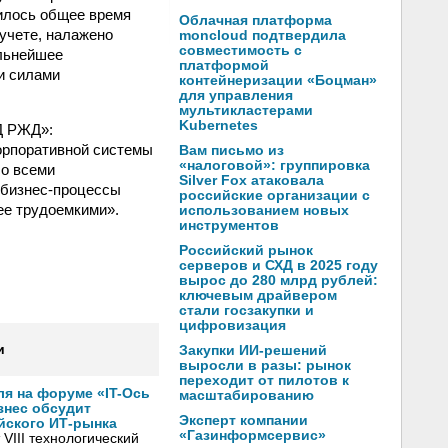
илось общее время
Облачная платформа
учете, налажено
moncloud подтвердила
совместимость с
льнейшее
платформой
и силами
контейнеризации «Боцман»
для управления
мультикластерами
Kubernetes
Д РЖД»:
орпоративной системы
Вам письмо из
«налоговой»: группировка
со всеми
Silver Fox атаковала
 бизнес-процессы
российские организации с
ее трудоемкими».
использованием новых
инструментов
Российский рынок
серверов и СХД в 2025 году
вырос до 280 млрд рублей:
ключевым драйвером
стали госзакупки и
цифровизация
и
Закупки ИИ-решений
выросли в разы: рынок
переходит от пилотов к
ля на форуме «IT-Ось
масштабированию
изнес обсудит
Эксперт компании
йского ИТ-рынка
«Газинформсервис»
VIII технологический