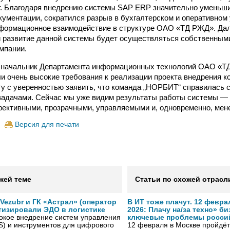
т. Благодаря внедрению системы SAP ERP значительно уменьш
кументации, сократился разрыв в бухгалтерском и оперативном 
формационное взаимодействие в структуре ОАО «ТД РЖД». Да
 развитие данной системы будет осуществляться собственным
мпании.
, начальник Департамента информационных технологий ОАО «Т
 очень высокие требования к реализации проекта внедрения к
гу с уверенностью заявить, что команда „НОРБИТ“ справилась 
задачами. Сейчас мы уже видим результаты работы системы —
ективными, прозрачными, управляемыми и, одновременно, мен
Версия для печати
жей теме
Статьи по схожей отрасл
ezubr и ГК «Астрал» (оператор
В ИТ тоже плачут. 12 февра
тизировали ЭДО в логистике
2026: Плачу на/за техно» б
окое внедрение систем управления
ключевые проблемы росси
S) и инструментов для цифрового
12 февраля в Москве пройдёт 