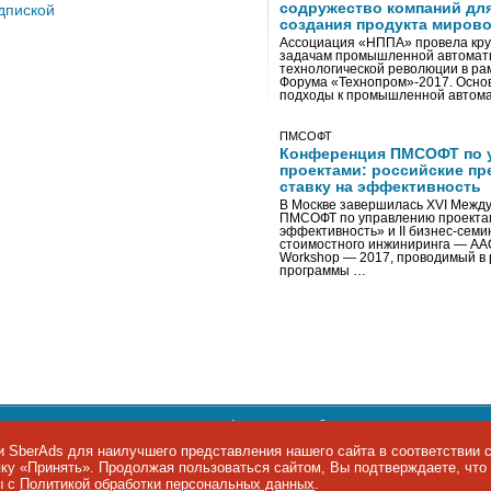
содружество компаний дл
дпиской
создания продукта мирово
Ассоциация «НППА» провела кру
задачам промышленной автомати
технологической революции в ра
Форума «Технопром»-2017. Осно
подходы к промышленной автома
ПМСОФТ
Конференция ПМСОФТ по 
проектами: российские пр
ставку на эффективность
В Москве завершилась XVI Межд
ПМСОФТ по управлению проекта
эффективность» и II бизнес-сем
стоимостного инжиниринга — AA
Workshop — 2017, проводимый в 
программы …
ости персональных данных
,
информация об авторских правах и п
фон: +7 495 974-22-60. Факс: +7 495 974-22-63. E-mail:
siteeditor@i
 SberAds для наилучшего представления нашего сайта в соответствии 
опку «Принять». Продолжая пользоваться сайтом, Вы подтверждаете, чт
ы IT-рынка
ы с
Политикой обработки персональных данных
.