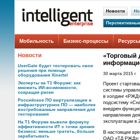
Новости
Но
Перспективные
Мобильность
Бизнес-процессы
Ресурсы
Новости
«Торговый 
информаци
UserGate будет тестировать свои
решения при помощи
30 марта 2015 г.
оборудования Xinertel
Эксперты на Т1 Форуме: как
Проект стартова
множить ИИ-возможности,
системы управле
сокращая риски
в холдинг «РЖД»
Российское ПО виртуализации и
подсистему «Сна
инфраструктурное ПО — наиболее
внедрен функцио
востребованные направления для
тестирования
направления де
эксплуатации в 2
На Т1 Форуме вывели формулу
эффективности ИТ с точки зрения
бизнеса: меньше тратить, больше
В настоящее вре
зарабатывать
ОАО «ТД РЖД»: у