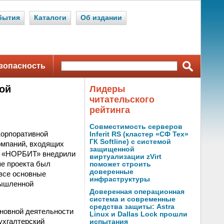
бытия
Каталоги
Об издании
зопасность
ой
Лидеры
читательского
рейтинга
Совместимость серверов
корпоративной
Inferit RS (кластер «СФ Тех»
ГК Softline) с системой
омпаний, входящих
защищенной
ты «НОРБИТ» внедрили
виртуализации zVirt
пе проекта был
поможет строить
доверенные
все основные
инфраструктуры
мышленной
Доверенная операционная
система и современные
средства защиты: Astra
сновной деятельности
Linux и Dallas Lock прошли
ухгалтерский
испытания