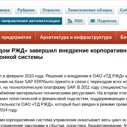
мера
Рубрики
Отрасли
Тематические обзоры
Со
 направления автоматизации
RSS
Подписка
 предприятия
Архитектура и инфраструктура
Бе
дом РЖД» завершил внедрение корпоративн
онной системы
л в феврале 2010 года. Решение о внедрении в ОАО «ТД РЖД» 
ния на базе SAP ERPбыло принято в связи с переходом всех к
, на технологическую платформу SAP. В 2011 году специалис
бжение материально-техническими ресурсами». На втором эта
нал логистической и финансовой подсистем, поддерживающих 
ятельности ОАО «ТД РЖД», который был введен в режиме про
014 году.
мя корпоративная система управления охватывает весь цикл о
правление закупками и сбытом, логистика, бюджетирование, б