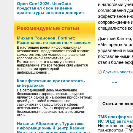
Open Conf 2026: UserGate
и налоговый уче
представил свое видение
согласования до
архитектуры сетевого доверия
эффективное ин
сопровождение и
Рекомендуемые статьи
специалистов ко
Дмитрий Кантер
Михаил Родионов, Fortinet:
Развиваясь по известным законам
«Мы предъявляли
В настоящее время информационная
управления и мо
безопасность представляет собой вполне
самостоятельное мощное направление
поставленными 
корпоративной автоматизации.
стали более эфф
Естественно, что в таких условиях
направление это все теснее связывается
с вопросами прикладной
Другие новости
информационной …
Как эффективно противостоять
кибератакам
На сегодняшний день обеспечение
безопасности корпоративных ресурсов
является одной из наиболее приоритетных
целей для любой компании вне
Статьи по схо
зависимости от масштабов и сферы
деятельности. Рынок информационной
безопасности развивается, а это значит,
что и …
TMS платформа V
ИС ЭПД) автома
Наталья Абрамович, Туристско-
Несмотря на шир
информационный центр Казани:
транспортом (TM
Виртуальная поддержка реальных