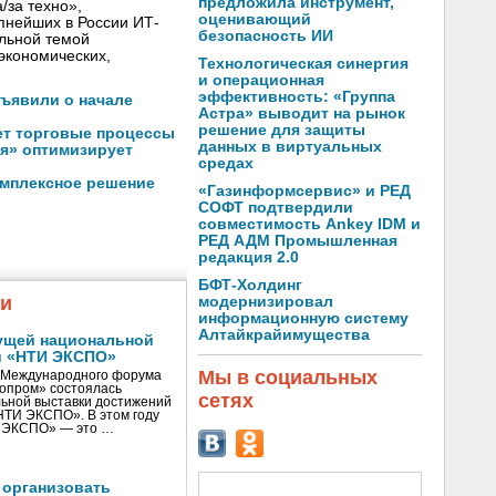
предложила инструмент,
/за техно»,
оценивающий
пнейших в России ИТ-
безопасность ИИ
льной темой
экономических,
Технологическая синергия
и операционная
эффективность: «Группа
бъявили о начале
Астра» выводит на рынок
решение для защиты
ет торговые процессы
данных в виртуальных
я» оптимизирует
средах
омплексное решение
«Газинформсервис» и РЕД
СОФТ подтвердили
совместимость Ankey IDM и
РЕД АДМ Промышленная
редакция 2.0
БФТ-Холдинг
жи
модернизировал
информационную систему
Алтайкрайимущества
ущей национальной
и «НТИ ЭКСПО»
Мы в социальных
V Международного форума
нопром» состоялась
сетях
ьной выставки достижений
«НТИ ЭКСПО». В этом году
И ЭКСПО» — это …
 организовать