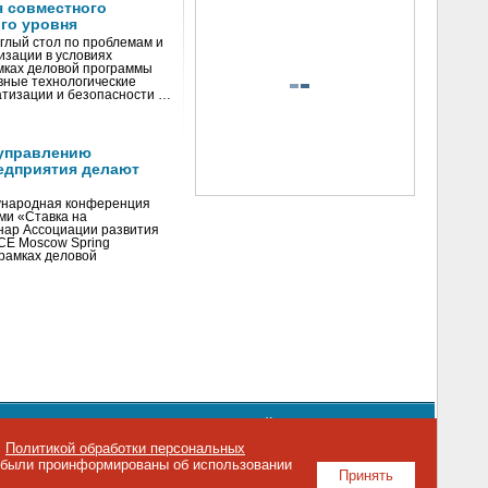
я совместного
го уровня
глый стол по проблемам и
зации в условиях
мках деловой программы
вные технологические
тизации и безопасности …
управлению
едприятия делают
ународная конференция
ми «Ставка на
инар Ассоциации развития
CE Moscow Spring
рамках деловой
орядке использования материалов сайта
emag.ru
..
с
Политикой обработки персональных
о были проинформированы об использовании
Принять