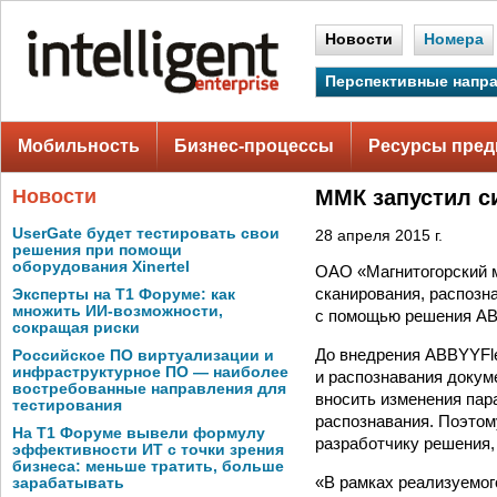
Новости
Номера
Перспективные напр
Мобильность
Бизнес-процессы
Ресурсы пред
Новости
ММК запустил с
UserGate будет тестировать свои
28 апреля 2015 г.
решения при помощи
оборудования Xinertel
ОАО «Магнитогорский м
сканирования, распозн
Эксперты на Т1 Форуме: как
множить ИИ-возможности,
с помощью решения AB
сокращая риски
До внедрения ABBYYFle
Российское ПО виртуализации и
инфраструктурное ПО — наиболее
и распознавания докум
востребованные направления для
вносить изменения пар
тестирования
распознавания. Поэтом
На Т1 Форуме вывели формулу
разработчику решения,
эффективности ИТ с точки зрения
бизнеса: меньше тратить, больше
«В рамках реализуемог
зарабатывать