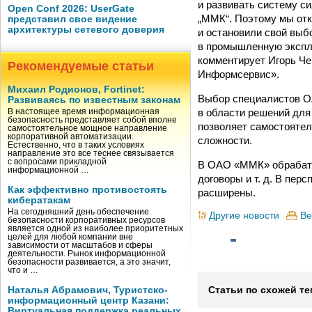
и развивать систему 
Open Conf 2026: UserGate
„ММК“. Поэтому мы отк
представил свое видение
архитектуры сетевого доверия
и остановили свой выб
в промышленную эксплу
комментирует Игорь Ч
Рекомендуемые статьи
Информсервис».
Михаил Родионов, Fortinet:
Выбор специалистов О
Развиваясь по известным законам
в области решений для 
В настоящее время информационная
безопасность представляет собой вполне
позволяет самостояте
самостоятельное мощное направление
корпоративной автоматизации.
сложности.
Естественно, что в таких условиях
направление это все теснее связывается
с вопросами прикладной
В ОАО «ММК» обрабаты
информационной …
договоры и т. д. В пе
Как эффективно противостоять
расширены.
кибератакам
На сегодняшний день обеспечение
Другие новости
Ве
безопасности корпоративных ресурсов
является одной из наиболее приоритетных
целей для любой компании вне
зависимости от масштабов и сферы
деятельности. Рынок информационной
безопасности развивается, а это значит,
что и …
Наталья Абрамович, Туристско-
Статьи по схожей те
информационный центр Казани:
Виртуальная поддержка реальных