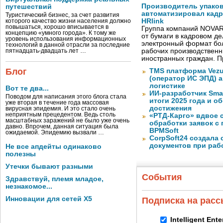
Производитель упако
путешествий
автоматизировал кад
Туристический бизнес, за счет развития
HRlink
которого качество жизни населения должно
повышаться, хорошо вписывается в
Группа компаний NOVAR
концепцию «умного города». К тому же
от бумаги в кадровом д
уровень использования информационных
электронный формат бол
технологий в данной отрасли за последние
рабочих производствен
пятнадцать-двадцать лет …
иностранных граждан. П
Блог
TMS платформа Vezu
(оператор ИС ЭПД) 
логистике
Вот те два...
ИИ-разработчик Sma
Поводом для написания этого блога стала
итоги 2025 года и 
уже вторая в течение года массовая
достижения
вирусная эпидемия. И это стало очень
неприятным прецедентом. Ведь столь
«РТД-Карго» вдвое 
масштабных заражений не было уже очень
обработки заявок с
давно. Впрочем, данная ситуация была
BPMSoft
ожидаемой. Эпидемию вызвали …
CorpSoft24 создала
документов при раб
Не все апдейты одинаково
полезны
Утечки бывают разными
События
Здравствуй, племя младое,
незнакомое...
Инновации для сетей X5
Подписка на рас
Intelligent Ent