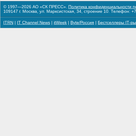
© 1997—2026 АО «СК ПРЕСС».
Политика конфиденциальности п
109147 г. Москва, ул. Марксистская, 34, строение 10. Телефон: +7
ITRN
|
IT Channel News
|
itWeek
|
Byte/Россия
|
Бестселлеры IT-ры