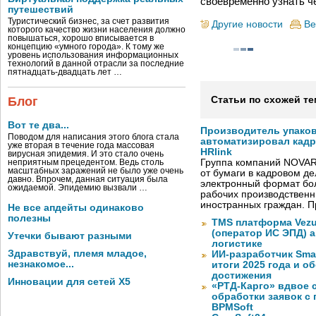
своевременно узнать ч
путешествий
Туристический бизнес, за счет развития
Другие новости
Ве
которого качество жизни населения должно
повышаться, хорошо вписывается в
концепцию «умного города». К тому же
уровень использования информационных
технологий в данной отрасли за последние
пятнадцать-двадцать лет …
Блог
Статьи по схожей те
Вот те два...
Производитель упако
Поводом для написания этого блога стала
автоматизировал кад
уже вторая в течение года массовая
HRlink
вирусная эпидемия. И это стало очень
Группа компаний NOVAR
неприятным прецедентом. Ведь столь
масштабных заражений не было уже очень
от бумаги в кадровом д
давно. Впрочем, данная ситуация была
электронный формат бол
ожидаемой. Эпидемию вызвали …
рабочих производствен
иностранных граждан. П
Не все апдейты одинаково
полезны
TMS платформа Vezu
(оператор ИС ЭПД) 
Утечки бывают разными
логистике
Здравствуй, племя младое,
ИИ-разработчик Sma
незнакомое...
итоги 2025 года и 
достижения
Инновации для сетей X5
«РТД-Карго» вдвое 
обработки заявок с
BPMSoft