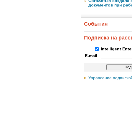
CorpSoft24 создала
документов при раб
События
Подписка на рас
Intelligent Ent
E-mail
Управление подписко