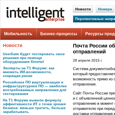
Новости
Номера
Перспективные напр
Мобильность
Бизнес-процессы
Ресурсы пред
Новости
Почта России о
отправлений
UserGate будет тестировать свои
решения при помощи
28 апреля 2015 г.
оборудования Xinertel
Эксперты на Т1 Форуме: как
Система документообор
множить ИИ-возможности,
который предоставляе
сокращая риски
возможность прямо из 
Российское ПО виртуализации и
отправления.
инфраструктурное ПО — наиболее
востребованные направления для
Сайт Почты России пре
тестирования
и с объявленной ценно
На Т1 Форуме вывели формулу
отправлению в момент 
эффективности ИТ с точки зрения
бизнеса: меньше тратить, больше
отправителю при перед
зарабатывать
доставки отправления м