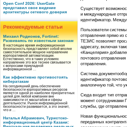
Open Conf 2026: UserGate
представил свое видение
Существует возможност
архитектуры сетевого доверия
и международные отпр
идентификатор. Междун
Рекомендуемые статьи
Пользователи системы 
отправления прямо из 
Михаил Родионов, Fortinet:
ТЕЗИС позволяет просл
Развиваясь по известным законам
В настоящее время информационная
адресату, включая там
безопасность представляет собой вполне
«Канцелярия» добавлен
самостоятельное мощное направление
корпоративной автоматизации.
почтового отправления 
Естественно, что в таких условиях
направление это все теснее связывается
отправления.
с вопросами прикладной
информационной …
Система документообо
Как эффективно противостоять
идентификатор почтово
кибератакам
аналогичную той, что у
На сегодняшний день обеспечение
безопасности корпоративных ресурсов
является одной из наиболее приоритетных
Сюда входит тип отпра
целей для любой компании вне
момент сотрудниками П
зависимости от масштабов и сферы
деятельности. Рынок информационной
службы, где отправлен
безопасности развивается, а это значит,
что и …
Новая функциональност
Наталья Абрамович, Туристско-
переданных контрагент
информационный центр Казани:
Виртуальная поддержка реальных