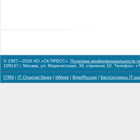
© 1997—2026 АО «СК ПРЕСС».
Политика конфиденциальности п
109147 г. Москва, ул. Марксистская, 34, строение 10. Телефон: +7
ITRN
|
IT Channel News
|
itWeek
|
Byte/Россия
|
Бестселлеры IT-ры