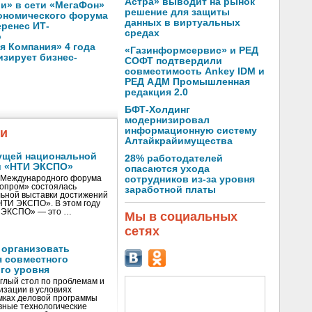
Астра» выводит на рынок
ли» в сети «МегаФон»
решение для защиты
кономического форума
данных в виртуальных
еренес ИТ-
средах
о
 Компания» 4 года
«Газинформсервис» и РЕД
зирует бизнес-
СОФТ подтвердили
совместимость Ankey IDM и
РЕД АДМ Промышленная
редакция 2.0
БФТ-Холдинг
модернизировал
информационную систему
жи
Алтайкрайимущества
ущей национальной
28% работодателей
и «НТИ ЭКСПО»
опасаются ухода
V Международного форума
сотрудников из-за уровня
нопром» состоялась
заработной платы
ьной выставки достижений
«НТИ ЭКСПО». В этом году
И ЭКСПО» — это …
Мы в социальных
сетях
 организовать
я совместного
го уровня
глый стол по проблемам и
зации в условиях
мках деловой программы
вные технологические