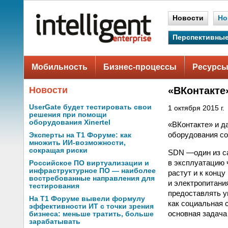
Новости
Но
Перспективные
Мобильность
Бизнес-процессы
Ресурсы
Новости
«ВКонтакте
UserGate будет тестировать свои
1 октября 2015 г.
решения при помощи
оборудования Xinertel
«ВКонтакте» и д
оборудования с
Эксперты на Т1 Форуме: как
множить ИИ-возможности,
сокращая риски
SDN —один из с
в эксплуатацию 
Российское ПО виртуализации и
инфраструктурное ПО — наиболее
растут и к конц
востребованные направления для
и электропитани
тестирования
предоставлять у
На Т1 Форуме вывели формулу
как социальная 
эффективности ИТ с точки зрения
основная задача
бизнеса: меньше тратить, больше
зарабатывать