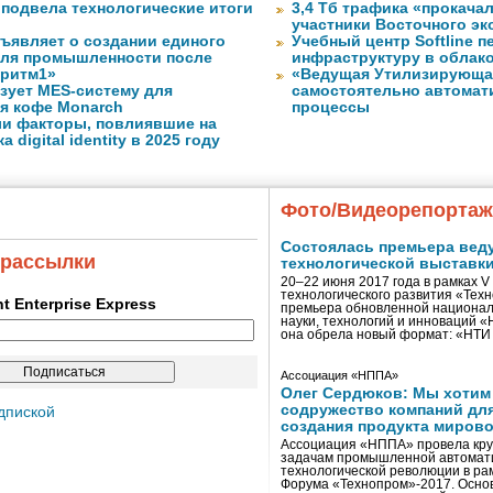
 подвела технологические итоги
3,4 Тб трафика «прокача
участники Восточного э
бъявляет о создании единого
Учебный центр Softline п
для промышленности после
инфраструктуру в облак
оритм1»
«Ведущая Утилизирующая
изует MES-систему для
самостоятельно автомати
я кофе Monarch
процессы
ли факторы, повлиявшие на
 digital identity в 2025 году
Фото/Видеорепорта
Состоялась премьера вед
 рассылки
технологической выставк
20–22 июня 2017 года в рамках 
технологического развития «Тех
ent Enterprise Express
премьера обновленной национал
науки, технологий и инноваций 
она обрела новый формат: «НТ
Ассоциация «НППА»
Олег Сердюков: Мы хотим
содружество компаний дл
дпиской
создания продукта мирово
Ассоциация «НППА» провела кру
задачам промышленной автомати
технологической революции в ра
Форума «Технопром»-2017. Осно