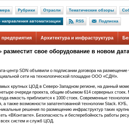
мера
Рубрики
Отрасли
Тематические обзоры
Со
 направления автоматизации
RSS
Подписка
 предприятия
Архитектура и инфраструктура
Бе
» разместит свое оборудование в новом дат
ата-центр SDN объявили о подписании договора на размещение 
оциальной сети на технологической площадке ООО «СДН».
амых крупных ЦОД в Северо-Западном регионе, на данный мом
четыре очереди проекта, общим объемом 614 серверных стоек.
у года емкость приблизится к 1000 стоек. Современные технолог
я, а также возможности запатентованной технологии Stack. КУБ,
никальные решения по размещению инфраструктур таких крупны
сеть «ВКонтакте». Безопасность и бесперебойность работы рес
 всех систем и служб ЦОД.