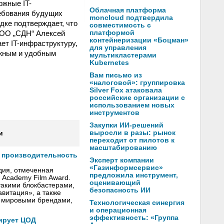
ожные IT-
Облачная платформа
ебования будущих
moncloud подтвердила
дке подтверждает, что
совместимость с
ООО „СДН“ Алексей
платформой
контейнеризации «Боцман»
ет IT-инфраструктуру,
для управления
ежным и удобным
мультикластерами
Kubernetes
Вам письмо из
«налоговой»: группировка
Silver Fox атаковала
российские организации с
использованием новых
инструментов
Закупки ИИ-решений
выросли в разы: рынок
и
переходит от пилотов к
масштабированию
т производительность
Эксперт компании
«Газинформсервис»
дия, отмеченная
предложила инструмент,
h Academy Film Award.
оценивающий
такими блокбастерами,
безопасность ИИ
авитация», a также
 мировыми брендами,
Технологическая синергия
и операционная
эффективность: «Группа
ирует ЦОД