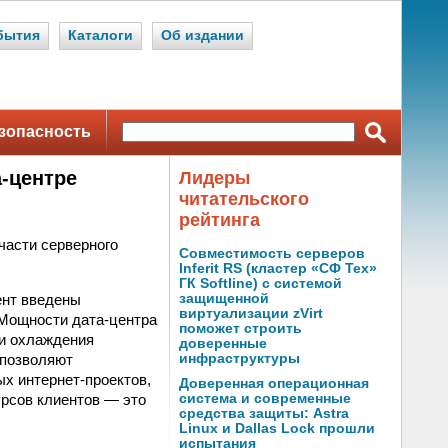
бытия
Каталоги
Об издании
зопасность
а-центре
Лидеры
читательского
рейтинга
части серверного
Совместимость серверов
Inferit RS (кластер «СФ Тех»
ГК Softline) с системой
ент введены
защищенной
виртуализации zVirt
 Мощности дата-центра
поможет строить
ии охлаждения
доверенные
 позволяют
инфраструктуры
х интернет-проектов,
Доверенная операционная
урсов клиентов — это
система и современные
средства защиты: Astra
Linux и Dallas Lock прошли
испытания