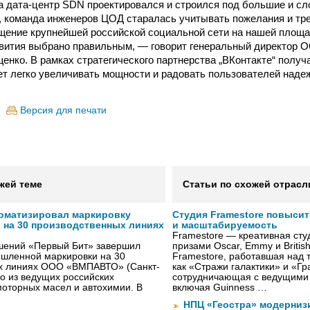
а дата-центр SDN проектировался и строился под большие и сл
 команда инженеров ЦОД старалась учитывать пожелания и тр
щение крупнейшей российской социальной сети на нашей площа
вития выбрано правильным, — говорит генеральный директор 
нко. В рамках стратегического партнерства „ВКонтакте“ получа
ет легко увеличивать мощности и радовать пользователей над
Версия для печати
жей теме
Статьи по схожей отрасл
оматизировал маркировку
Студия Framestore повыси
 на 30 производственных линиях
и масштабируемость
Framestore — креативная сту
ешений «Первый Бит» завершил
призами Oscar, Emmy и Britis
шленной маркировки на 30
Framestore, работавшая над 
х линиях ООО «ВМПАВТО» (Санкт-
как «Стражи галактики» и «Гр
го из ведущих российских
сотрудничающая с ведущими
оторных масел и автохимии. В
включая Guinness …
НПЦ «Геостра» модерниз