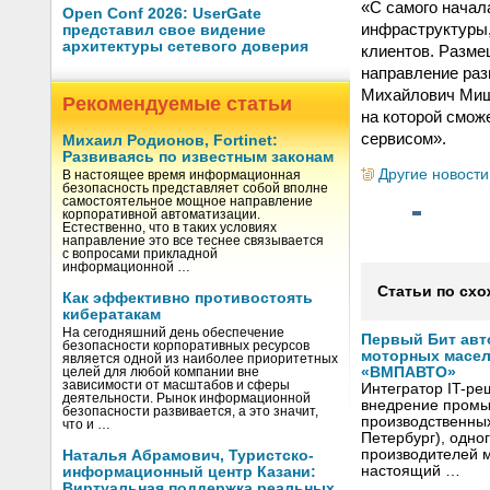
«С самого начал
Open Conf 2026: UserGate
инфраструктуры,
представил свое видение
архитектуры сетевого доверия
клиентов. Разме
направление раз
Михайлович Мище
Рекомендуемые статьи
на которой смож
сервисом».
Михаил Родионов, Fortinet:
Развиваясь по известным законам
Другие новости
В настоящее время информационная
безопасность представляет собой вполне
самостоятельное мощное направление
корпоративной автоматизации.
Естественно, что в таких условиях
направление это все теснее связывается
с вопросами прикладной
информационной …
Статьи по схо
Как эффективно противостоять
кибератакам
На сегодняшний день обеспечение
Первый Бит авт
безопасности корпоративных ресурсов
моторных масел
является одной из наиболее приоритетных
«ВМПАВТО»
целей для любой компании вне
зависимости от масштабов и сферы
Интегратор IT-р
деятельности. Рынок информационной
внедрение промы
безопасности развивается, а это значит,
производственны
что и …
Петербург), одно
производителей м
Наталья Абрамович, Туристско-
настоящий …
информационный центр Казани:
Виртуальная поддержка реальных