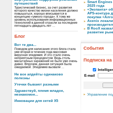
Smart Engines
путешествий
2025 года
Туристический бизнес, за счет развития
«Экспанта» о
которого качество жизни населения должно
APS-контура 
повышаться, хорошо вписывается в
концепцию «умного города». К тому же
покупки «Алг
уровень использования информационных
Axenix локал
технологий в данной отрасли за последние
производител
пятнадцать-двадцать лет …
В RooX назва
развитие рынка
Блог
Вот те два...
События
Поводом для написания этого блога стала
уже вторая в течение года массовая
вирусная эпидемия. И это стало очень
неприятным прецедентом. Ведь столь
Подписка на
масштабных заражений не было уже очень
давно. Впрочем, данная ситуация была
ожидаемой. Эпидемию вызвали …
Intellig
Не все апдейты одинаково
E-mail
полезны
Утечки бывают разными
Здравствуй, племя младое,
Управление по
незнакомое...
Инновации для сетей X5