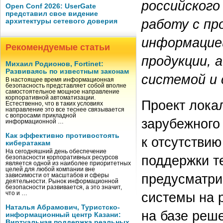
российског
Open Conf 2026: UserGate
представил свое видение
работу с пр
архитектуры сетевого доверия
информацией
Рекомендуемые статьи
продукции, 
Михаил Родионов, Fortinet:
Развиваясь по известным законам
системой и 
В настоящее время информационная
безопасность представляет собой вполне
самостоятельное мощное направление
корпоративной автоматизации.
Проект лока
Естественно, что в таких условиях
направление это все теснее связывается
с вопросами прикладной
зарубежного 
информационной …
Как эффективно противостоять
к отсутствию
кибератакам
На сегодняшний день обеспечение
поддержки т
безопасности корпоративных ресурсов
является одной из наиболее приоритетных
целей для любой компании вне
предусматри
зависимости от масштабов и сферы
деятельности. Рынок информационной
безопасности развивается, а это значит,
системы на 
что и …
Наталья Абрамович, Туристско-
на базе реш
информационный центр Казани:
Виртуальная поддержка реальных