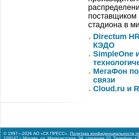
распределени
поставщиком 
стадиона в м
Directum HR
КЭДО
SimpleOne 
технологич
МегаФон по
связи
Cloud.ru и 
© 1997—2026 АО «СК ПРЕСС».
Политика конфиденциальности п
109147 г. Москва, ул. Марксистская, 34, строение 10. Телефон: +7