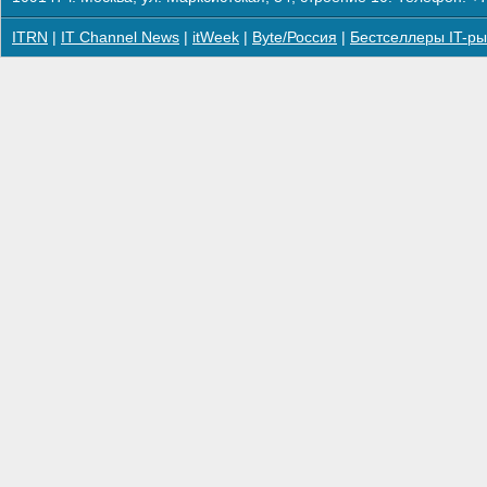
ITRN
|
IT Channel News
|
itWeek
|
Byte/Россия
|
Бестселлеры IT-ры