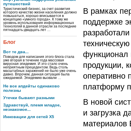
путешествий
В рамках пе
Туристический бизнес, за счет развития
которого качество жизни населения должно
повышаться, хорошо вписывается в
поддержке э
концепцию «умного города». К тому же
уровень использования информационных
технологий в данной отрасли за последние
разработали
пятнадцать-двадцать лет …
техническую
Блог
функционал 
Вот те два...
Поводом для написания этого блога стала
уже вторая в течение года массовая
продукции, 
вирусная эпидемия. И это стало очень
неприятным прецедентом. Ведь столь
масштабных заражений не было уже очень
оперативно 
давно. Впрочем, данная ситуация была
ожидаемой. Эпидемию вызвали …
платформу п
Не все апдейты одинаково
полезны
Утечки бывают разными
В новой сис
Здравствуй, племя младое,
незнакомое...
и загрузка д
Инновации для сетей X5
материалов 