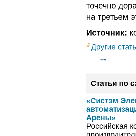
точечно дор
на третьем э
Источник:
ко
Другие стат
Статьи по 
«Систэм Эле
автоматизац
Арены»
Российская ко
производител