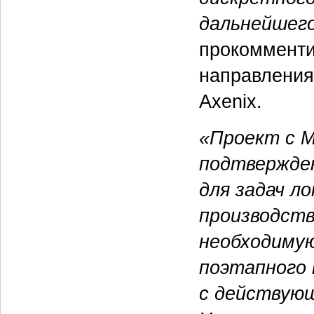
дальнейшег
прокоммент
направления
Axenix.
«Проект с M
подтвержде
для задач л
производств
необходимую
поэтапного 
с действующ