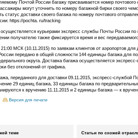
яемому Почтой России багажу присваивается номер почтового 
ассажиры могут уточнить по номеру багажной бирки своего че
ть статус доставки своего багажа по номеру почтового отправл
и: https://pochta. ru/tracking
 осуществляется курьерами экспресс службы Почты России по
чении получателю также фиксируется время и вес передаваемого
21:00 МСК (10.11.2015) по заявкам клиентов от аэропортов для 
оссии передано в общей сложности 144 единицы багажа для по
дерального округа. Доставка багажа осуществляется экспресс
оки без отклонений от графика.
гажа, переданного для доставки 09.11.2015, экспресс-службой П
чение 29 единиц багажа, 33 единицы багажа по предварительны
нируются к вручению 11.11.2015 и 2 единицы багажа — к вручен
Версия для печати
жей теме
Статьи по схожей отрасл