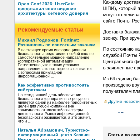
Каждому доставл
Open Conf 2026: UserGate
ШПИ), который п
представил свое видение
архитектуры сетевого доверия
могут отслежива
сайте Почты Росси
Рекомендуемые статьи
Доставка багажа
звонку. При вру
Михаил Родионов, Fortinet:
Развиваясь по известным законам
По состоянию на 
В настоящее время информационная
безопасность представляет собой вполне
службой Почты Р
самостоятельное мощное направление
Центрального фе
корпоративной автоматизации.
Естественно, что в таких условиях
в заявленные ср
направление это все теснее связывается
с вопросами прикладной
информационной …
Из 64 единиц ба
произведено вру
Как эффективно противостоять
кибератакам
получателям пла
На сегодняшний день обеспечение
безопасности корпоративных ресурсов
Другие новости
является одной из наиболее приоритетных
целей для любой компании вне
зависимости от масштабов и сферы
деятельности. Рынок информационной
безопасности развивается, а это значит,
что и …
Наталья Абрамович, Туристско-
информационный центр Казани:
Статьи по схо
Виртуальная поддержка реальных