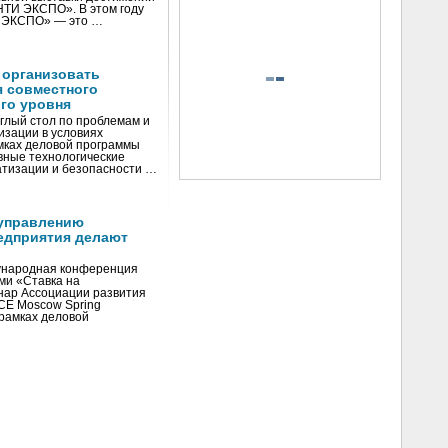
«НТИ ЭКСПО». В этом году
И ЭКСПО» — это …
 организовать
я совместного
го уровня
глый стол по проблемам и
зации в условиях
мках деловой программы
вные технологические
тизации и безопасности …
управлению
едприятия делают
ународная конференция
ми «Ставка на
инар Ассоциации развития
CE Moscow Spring
рамках деловой