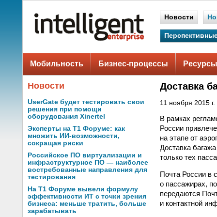
Новости
Но
Перспективные
Мобильность
Бизнес-процессы
Ресурсы
Новости
Доставка ба
UserGate будет тестировать свои
11 ноября 2015 г.
решения при помощи
оборудования Xinertel
В рамках реглам
России привлече
Эксперты на Т1 Форуме: как
множить ИИ-возможности,
на этапе от аэро
сокращая риски
Доставка багажа
Российское ПО виртуализации и
только тех пасс
инфраструктурное ПО — наиболее
востребованные направления для
Почта России в 
тестирования
о пассажирах, п
На Т1 Форуме вывели формулу
передаются Почт
эффективности ИТ с точки зрения
и контактной ин
бизнеса: меньше тратить, больше
зарабатывать