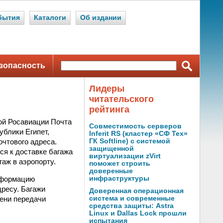
бытия
Каталоги
Об издании
зопасность
Лидеры
читательского
рейтинга
ой Росавиации Почта
Совместимость серверов
ублики Египет,
Inferit RS (кластер «СФ Тех»
очтового адреса.
ГК Softline) с системой
защищенной
ся к доставке багажа
виртуализации zVirt
гаж в аэропорту.
поможет строить
доверенные
информацию
инфраструктуры
дресу. Багажи
Доверенная операционная
мени передачи
система и современные
средства защиты: Astra
Linux и Dallas Lock прошли
испытания