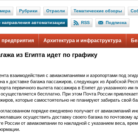
мера
Рубрики
Отрасли
Тематические обзоры
Со
 направления автоматизации
RSS
Подписка
 предприятия
Архитектура и инфраструктура
Бе
гажа из Египта идет по графику
ента взаимодействия с авиакомпаниями и аэропортами под эгид
на к доставке багажа пассажиров, следующих из Арабской Респ
порта первичного вылета пассажира в Египет до указанного им п
 осуществляется бесплатно. При этом Почта России привлекает
ажиров, которые самостоятельно не планируют забирать свой ба
согласованном порядке ежедневно получает от авиакомпаний 
ожелавших осуществить доставку своего багажа по почтовому а
е России от авиакомпании по накладной с указанием веса, вре
формации.