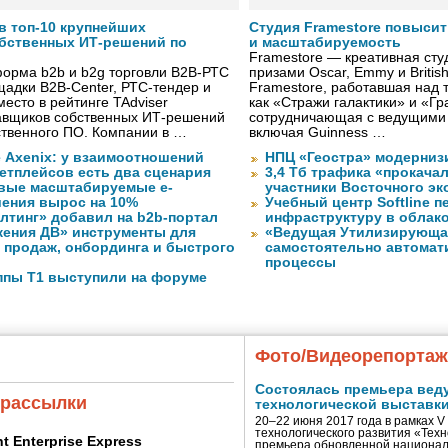
в топ-10 крупнейших
Студия Framestore повыси
бственных ИТ-решений по
и масштабируемость
Framestore — креативная сту
форма b2b и b2g торговли B2B-РТС
призами Oscar, Emmy и Britis
адки B2B-Center, РТС-тендер и
Framestore, работавшая над 
место в рейтинге TAdviser
как «Стражи галактики» и «Гр
авщиков собственных ИТ-решений
сотрудничающая с ведущими
ственного ПО. Компании в …
включая Guinness …
 Axenix: у взаимоотношений
НПЦ «Геостра» модерниз
етплейсов есть два сценария
3,4 Тб трафика «прокача
овые масштабируемые e-
участники Восточного э
ения вырос на 10%
Учебный центр Softline п
лтинг» добавил на b2b-портал
инфраструктуру в облак
жения ДВ» инструменты для
«Ведущая Утилизирующая
 продаж, онбординга и быстрого
самостоятельно автомати
процессы
ппы Т1 выступили на форуме
Фото/Видеорепорта
Состоялась премьера вед
 рассылки
технологической выставк
20–22 июня 2017 года в рамках 
технологического развития «Тех
ent Enterprise Express
премьера обновленной национал