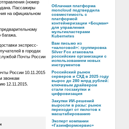
отправления (номер
Облачная платформа
модана. Пассажиры
moncloud подтвердила
ения на официальном
совместимость с
платформой
контейнеризации «Боцман»
для управления
 предварительному
мультикластерами
 багажа.
Kubernetes
Вам письмо из
доставки экспресс-
«налоговой»: группировка
лучателей в городах
Silver Fox атаковала
-службой Почты России
российские организации с
использованием новых
инструментов
очты России 10.11.2015
Российский рынок
серверов и СХД в 2025 году
м звонкам
вырос до 280 млрд рублей:
ию 12.11.2015.
ключевым драйвером
стали госзакупки и
цифровизация
Закупки ИИ-решений
выросли в разы: рынок
переходит от пилотов к
масштабированию
Эксперт компании
и
«Газинформсервис»