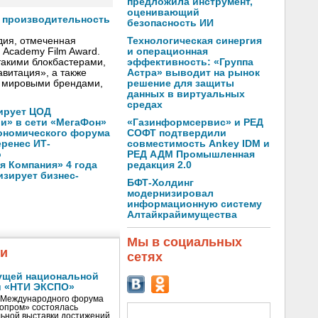
предложила инструмент,
оценивающий
т производительность
безопасность ИИ
Технологическая синергия
дия, отмеченная
и операционная
h Academy Film Award.
эффективность: «Группа
такими блокбастерами,
Астра» выводит на рынок
авитация», a также
решение для защиты
 мировыми брендами,
данных в виртуальных
средах
ирует ЦОД
«Газинформсервис» и РЕД
ли» в сети «МегаФон»
СОФТ подтвердили
кономического форума
совместимость Ankey IDM и
еренес ИТ-
РЕД АДМ Промышленная
о
редакция 2.0
 Компания» 4 года
зирует бизнес-
БФТ-Холдинг
модернизировал
информационную систему
Алтайкрайимущества
Мы в социальных
жи
сетях
ущей национальной
и «НТИ ЭКСПО»
V Международного форума
нопром» состоялась
ьной выставки достижений