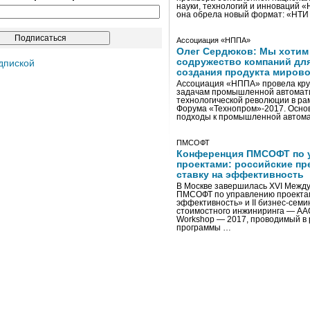
науки, технологий и инноваций 
она обрела новый формат: «НТ
Ассоциация «НППА»
Олег Сердюков: Мы хотим
содружество компаний дл
дпиской
создания продукта мирово
Ассоциация «НППА» провела кру
задачам промышленной автомати
технологической революции в ра
Форума «Технопром»-2017. Осно
подходы к промышленной автома
ПМСОФТ
Конференция ПМСОФТ по 
проектами: российские пр
ставку на эффективность
В Москве завершилась XVI Межд
ПМСОФТ по управлению проекта
эффективность» и II бизнес-сем
стоимостного инжиниринга — AA
Workshop — 2017, проводимый в 
программы …