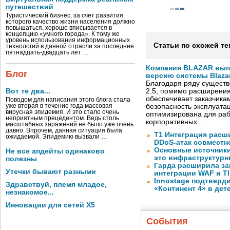
путешествий
Туристический бизнес, за счет развития
которого качество жизни населения должно
повышаться, хорошо вписывается в
концепцию «умного города». К тому же
уровень использования информационных
Статьи по схожей те
технологий в данной отрасли за последние
пятнадцать-двадцать лет …
Компания BLAZAR вып
Блог
версию системы Blazar
Благодаря ряду существ
Вот те два...
2.5, помимо расширени
обеспечивает заказчик
Поводом для написания этого блога стала
уже вторая в течение года массовая
безопасность эксплуата
вирусная эпидемия. И это стало очень
оптимизирована для раб
неприятным прецедентом. Ведь столь
корпоративных …
масштабных заражений не было уже очень
давно. Впрочем, данная ситуация была
Т1 Интеграция расш
ожидаемой. Эпидемию вызвали …
DDoS-атак совместно
Основные источник
Не все апдейты одинаково
это инфраструктур
полезны
Гарда расширила за
Утечки бывают разными
интеграции WAF и TI
Innostage подтвер
Здравствуй, племя младое,
«Континент 4» в дет
незнакомое...
Инновации для сетей X5
События