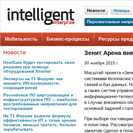
Новости
Номера
Перспективные напр
Мобильность
Бизнес-процессы
Ресурсы пред
Новости
Зенит Арена вн
UserGate будет тестировать свои
30 ноября 2015 г.
решения при помощи
оборудования Xinertel
Масштаб проекта «Зени
системами безопасност
Эксперты на Т1 Форуме: как
множить ИИ-возможности,
связей и баз данных. 
сокращая риски
а также систем управл
Российское ПО виртуализации и
информационно-телеко
инфраструктурное ПО — наиболее
в случае внезапного об
востребованные направления для
основной задачей стал
тестирования
На Т1 Форуме вывели формулу
При выборе поставщик
эффективности ИТ с точки зрения
и логистика. Рассматр
бизнеса: меньше тратить, больше
зарабатывать
заказчик сделал в поль