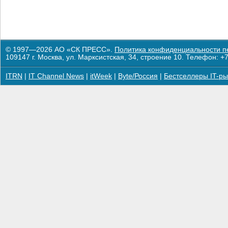
© 1997—2026 АО «СК ПРЕСС».
Политика конфиденциальности п
109147 г. Москва, ул. Марксистская, 34, строение 10. Телефон: +7
ITRN
|
IT Channel News
|
itWeek
|
Byte/Россия
|
Бестселлеры IT-ры