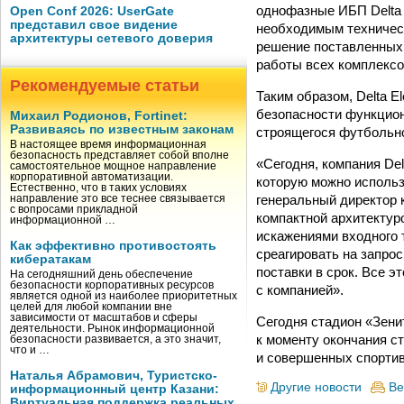
однофазные ИБП Delta 
Open Conf 2026: UserGate
представил свое видение
необходимым техническ
архитектуры сетевого доверия
решение поставленных 
работы всех комплексо
Рекомендуемые статьи
Таким образом, Delta 
безопасности функцион
Михаил Родионов, Fortinet:
Развиваясь по известным законам
строящегося футбольно
В настоящее время информационная
безопасность представляет собой вполне
«Сегодня, компания Del
самостоятельное мощное направление
корпоративной автоматизации.
которую можно использ
Естественно, что в таких условиях
генеральный директор 
направление это все теснее связывается
с вопросами прикладной
компактной архитекту
информационной …
искажениями входного т
Как эффективно противостоять
среагировать на запро
кибератакам
поставки в срок. Все 
На сегодняшний день обеспечение
безопасности корпоративных ресурсов
с компанией».
является одной из наиболее приоритетных
целей для любой компании вне
зависимости от масштабов и сферы
Сегодня стадион «Зени
деятельности. Рынок информационной
к моменту окончания с
безопасности развивается, а это значит,
что и …
и совершенных спортив
Наталья Абрамович, Туристско-
Другие новости
Ве
информационный центр Казани:
Виртуальная поддержка реальных