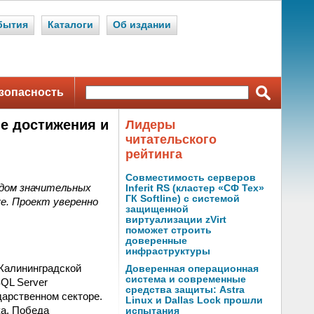
бытия
Каталоги
Об издании
зопасность
е достижения и
Лидеры
читательского
рейтинга
Совместимость серверов
дом значительных
Inferit RS (кластер «СФ Тех»
ГК Softline) с системой
ке. Проект уверенно
защищенной
виртуализации zVirt
поможет строить
доверенные
инфраструктуры
Калининградской
Доверенная операционная
система и современные
QL Server
средства защиты: Astra
дарственном секторе.
Linux и Dallas Lock прошли
ка. Победа
испытания