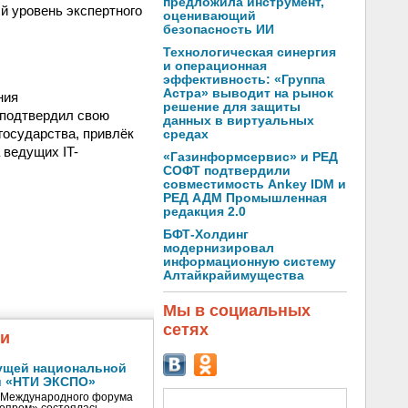
предложила инструмент,
ый уровень экспертного
оценивающий
безопасность ИИ
Технологическая синергия
и операционная
эффективность: «Группа
Астра» выводит на рынок
ния
решение для защиты
подтвердил свою
данных в виртуальных
государства, привлёк
средах
 ведущих IT-
«Газинформсервис» и РЕД
СОФТ подтвердили
совместимость Ankey IDM и
РЕД АДМ Промышленная
редакция 2.0
БФТ-Холдинг
модернизировал
информационную систему
Алтайкрайимущества
Мы в социальных
сетях
жи
ущей национальной
и «НТИ ЭКСПО»
V Международного форума