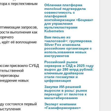
тора к перспективным
Облачная платформа
moncloud подтвердила
совместимость с
платформой
контейнеризации «Боцман»
для управления
птимизации запросов,
мультикластерами
Kubernetes
рости выполнения как
горячего
Вам письмо из
«налоговой»: группировка
, идёт её воплощение
Silver Fox атаковала
российские организации с
использованием новых
инструментов
Российский рынок
оссии присвоило СУБД
серверов и СХД в 2025 году
вырос до 280 млрд рублей:
тельственной
ключевым драйвером
 переговоры
стали госзакупки и
 внедрение новых
цифровизация
Закупки ИИ-решений
выросли в разы: рынок
переходит от пилотов к
масштабированию
оду состоялся первый
Эксперт компании
«Газинформсервис»
выступления