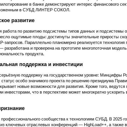
илотирование в банке демонстрируют интерес финансового сек
аложенным в СУБД ЛИНТЕР СОКОЛ.
ское развитие
я работа по развитию подсистемы типов данных и подсистемы о
несло ощутимые плоды: достигнуты значительные приросты ско
AP-запросов. Параллельно планомерно реализуется технология 
— разработана и проверена на прототипе многопоточная модель
иональность продукта.
альная поддержка и инвестиции
серьёзную поддержку на государственном уровне: Минцифры Р
татус особо значимого проекта по решению президиума Прави
ткрывает новые возможности для развития. Кроме того, ведутся
и инвесторами, что в перспективе может многократно ускорить
признание
 профессионального сообщества к технологиям СУБД. В 2025 г
 из ключевых отраслевых конференций — HighLoad++, а также 