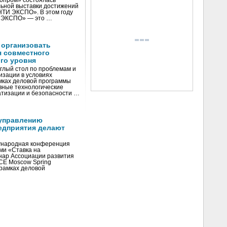
нопром» состоялась
ьной выставки достижений
«НТИ ЭКСПО». В этом году
И ЭКСПО» — это …
 организовать
я совместного
го уровня
глый стол по проблемам и
зации в условиях
мках деловой программы
вные технологические
тизации и безопасности …
управлению
едприятия делают
ународная конференция
ми «Ставка на
инар Ассоциации развития
CE Moscow Spring
рамках деловой