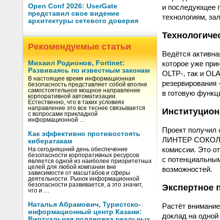
Open Conf 2026: UserGate
и последующее п
представил свое видение
технологиям, з
архитектуры сетевого доверия
Технологиче
Рекомендуемые статьи
Ведётся активна
которое уже при
Михаил Родионов, Fortinet:
Развиваясь по известным законам
OLTP-, так и OL
В настоящее время информационная
резервирования 
безопасность представляет собой вполне
самостоятельное мощное направление
в готовую функц
корпоративной автоматизации.
Естественно, что в таких условиях
направление это все теснее связывается
Институцион
с вопросами прикладной
информационной …
Проект получил 
Как эффективно противостоять
ЛИНТЕР СОКОЛ с
кибератакам
комиссии. Это о
На сегодняшний день обеспечение
безопасности корпоративных ресурсов
с потенциальным
является одной из наиболее приоритетных
целей для любой компании вне
возможностей.
зависимости от масштабов и сферы
деятельности. Рынок информационной
безопасности развивается, а это значит,
Экспертное 
что и …
Наталья Абрамович, Туристско-
Растёт внимание
информационный центр Казани:
доклад на одной
Виртуальная поддержка реальных