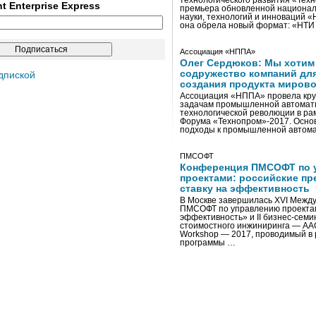
технологического развития «Тех
ent Enterprise Express
премьера обновленной национал
науки, технологий и инноваций 
она обрела новый формат: «НТ
Ассоциация «НППА»
Олег Сердюков: Мы хотим
содружество компаний дл
дпиской
создания продукта мирово
Ассоциация «НППА» провела кру
задачам промышленной автомати
технологической революции в ра
Форума «Технопром»-2017. Осно
подходы к промышленной автома
ПМСОФТ
Конференция ПМСОФТ по 
проектами: российские пр
ставку на эффективность
В Москве завершилась XVI Межд
ПМСОФТ по управлению проекта
эффективность» и II бизнес-сем
стоимостного инжиниринга — AA
Workshop — 2017, проводимый в 
программы …