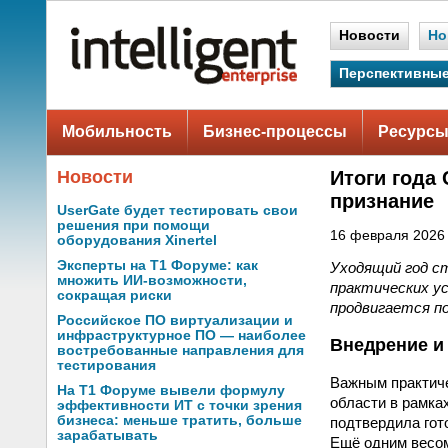
Новости
Но
Перспективные
Мобильность
Бизнес-процессы
Ресурсы
Новости
Итоги года
признание
UserGate будет тестировать свои
решения при помощи
16 февраля 2026 
оборудования Xinertel
Эксперты на Т1 Форуме: как
Уходящий год с
множить ИИ-возможности,
практических ус
сокращая риски
продвигается по
Российское ПО виртуализации и
инфраструктурное ПО — наиболее
Внедрение и
востребованные направления для
тестирования
Важным практиче
На Т1 Форуме вывели формулу
области в рамка
эффективности ИТ с точки зрения
бизнеса: меньше тратить, больше
подтвердила гот
зарабатывать
Ещё одним весом