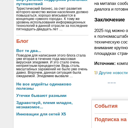
на митапах сообщ
путешествий
диалога и готов
Туристический бизнес, за счет развития
которого качество жизни населения должно
повышаться, хорошо вписывается в
Заключение
концепцию «умного города». К тому же
уровень использования информационных
технологий в данной отрасли за последние
пятнадцать-двадцать лет …
2025 год можно 
к полномасштаб
Блог
техническую сос
внимание крупно
Вот те два...
площадках стра
Поводом для написания этого блога стала
уже вторая в течение года массовая
вирусная эпидемия. И это стало очень
Источник:
комп
неприятным прецедентом. Ведь столь
масштабных заражений не было уже очень
Другие новости
давно. Впрочем, данная ситуация была
ожидаемой. Эпидемию вызвали …
Не все апдейты одинаково
полезны
Утечки бывают разными
Здравствуй, племя младое,
События
незнакомое...
Инновации для сетей X5
Подписка на