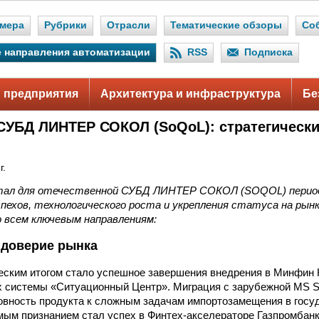
мера
Рубрики
Отрасли
Тематические обзоры
Со
 направления автоматизации
RSS
Подписка
 предприятия
Архитектура и инфраструктура
Бе
 СУБД ЛИНТЕР СОКОЛ (SoQoL): стратегически
г.
тал для отечественной СУБД ЛИНТЕР СОКОЛ (SOQOL) перио
пехов, технологического роста и укрепления статуса на рын
 всем ключевым направлениям:
 доверие рынка
ским итогом стало успешное завершения внедрения в Минфин 
х системы «Ситуационный Центр». Миграция с зарубежной MS S
овность продукта к сложным задачам импортозамещения в госу
ым признанием стал успех в Финтех-акселераторе Газпромбан