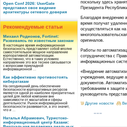
поскольку здесь храня
Open Conf 2026: UserGate
Президента Республики
представил свое видение
архитектуры сетевого доверия
Благодаря внедрению 
время получат удаленн
Рекомендуемые статьи
осуществляться как на 
многопользовательская
Михаил Родионов, Fortinet:
оригиналов.
Развиваясь по известным законам
В настоящее время информационная
безопасность представляет собой вполне
Работы по автоматизац
самостоятельное мощное направление
сотрудничества с Прав
корпоративной автоматизации.
Естественно, что в таких условиях
информационных систе
направление это все теснее связывается
с вопросами прикладной
информационной …
«Внедрение автоматиз
учреждения, ведущие 
Как эффективно противостоять
кибератакам
документов. Автоматиз
На сегодняшний день обеспечение
требованиям к защите 
безопасности корпоративных ресурсов
является одной из наиболее приоритетных
руководитель предста
целей для любой компании вне
зависимости от масштабов и сферы
Другие новости
Ве
деятельности. Рынок информационной
безопасности развивается, а это значит,
что и …
Наталья Абрамович, Туристско-
информационный центр Казани:
Виртуальная поддержка реальных