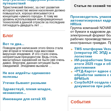
путешествий
Статьи по схожей те
Туристический бизнес, за счет развития
которого качество жизни населения должно
повышаться, хорошо вписывается в
концепцию «умного города». К тому же
Производитель упако
уровень использования информационных
автоматизировал кад
технологий в данной отрасли за последние
HRlink
пятнадцать-двадцать лет …
Группа компаний NOVAR
от бумаги в кадровом д
Блог
электронный формат бол
рабочих производствен
иностранных граждан. П
Вот те два...
Поводом для написания этого блога стала
TMS платформа Vezu
уже вторая в течение года массовая
(оператор ИС ЭПД) 
вирусная эпидемия. И это стало очень
логистике
неприятным прецедентом. Ведь столь
ИИ-разработчик Sma
масштабных заражений не было уже очень
давно. Впрочем, данная ситуация была
итоги 2025 года и 
ожидаемой. Эпидемию вызвали …
достижения
«РТД-Карго» вдвое 
Не все апдейты одинаково
обработки заявок с
полезны
BPMSoft
CorpSoft24 создала
Утечки бывают разными
документов при раб
Здравствуй, племя младое,
незнакомое...
Инновации для сетей X5
События