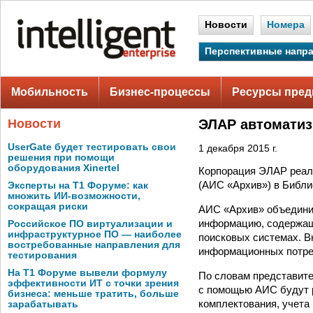
Новости
Номера
Перспективные напр
Мобильность
Бизнес-процессы
Ресурсы пред
Новости
ЭЛАР автоматиз
UserGate будет тестировать свои
1 декабря 2015 г.
решения при помощи
оборудования Xinertel
Корпорация ЭЛАР реал
(АИС «Архив») в Библи
Эксперты на Т1 Форуме: как
множить ИИ-возможности,
сокращая риски
АИС «Архив» объедини
информацию, содержащ
Российское ПО виртуализации и
инфраструктурное ПО — наиболее
поисковых системах. В
востребованные направления для
информационных потре
тестирования
На Т1 Форуме вывели формулу
По словам представите
эффективности ИТ с точки зрения
с помощью АИС будут р
бизнеса: меньше тратить, больше
комплектования, учета
зарабатывать