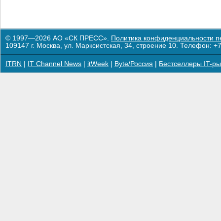
© 1997—2026 АО «СК ПРЕСС».
Политика конфиденциальности п
109147 г. Москва, ул. Марксистская, 34, строение 10. Телефон: +7
ITRN
|
IT Channel News
|
itWeek
|
Byte/Россия
|
Бестселлеры IT-ры