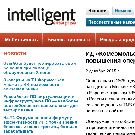
Новости
Номера
Перспективные напр
Мобильность
Бизнес-процессы
Ресурсы пред
Новости
ИД «Комсомольс
повышения опер
UserGate будет тестировать свои
решения при помощи
2 декабря 2015 г.
оборудования Xinertel
Эксперты на Т1 Форуме: как
Основанная в 1925 год
множить ИИ-возможности,
находится в Москве. «
сокращая риски
в Европе с тиражом 785
Российское ПО виртуализации и
в России с ежедневным
инфраструктурное ПО — наиболее
согласно данным TNS G
востребованные направления для
тестирования
новостных сайтов.
На Т1 Форуме вывели формулу
Обнаружив, что собств
эффективности ИТ с точки зрения
бизнеса: меньше тратить, больше
и производительностью
зарабатывать
технический департам