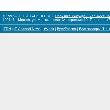
© 1997—2026 АО «СК ПРЕСС».
Политика конфиденциальности п
109147 г. Москва, ул. Марксистская, 34, строение 10. Телефон: +7
ITRN
|
IT Channel News
|
itWeek
|
Byte/Россия
|
Бестселлеры IT-ры