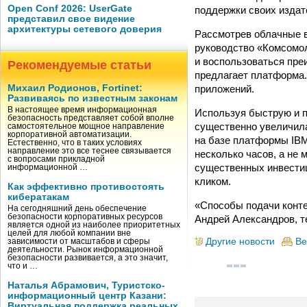
Open Conf 2026: UserGate
поддержки своих издат
представил свое видение
архитектуры сетевого доверия
Рассмотрев облачные в
руководство «Комсомол
и воспользоваться пре
Рекомендуемые статьи
предлагает платформа. 
приложений.
Михаил Родионов, Fortinet:
Развиваясь по известным законам
В настоящее время информационная
Используя быструю и п
безопасность представляет собой вполне
существенно увеличила
самостоятельное мощное направление
корпоративной автоматизации.
на базе платформы IBM
Естественно, что в таких условиях
направление это все теснее связывается
несколько часов, а не
с вопросами прикладной
существенных инвестиц
информационной …
кликом.
Как эффективно противостоять
кибератакам
«Способы подачи конте
На сегодняшний день обеспечение
безопасности корпоративных ресурсов
Андрей Александров, т
является одной из наиболее приоритетных
целей для любой компании вне
Другие новости
Ве
зависимости от масштабов и сферы
деятельности. Рынок информационной
безопасности развивается, а это значит,
что и …
Наталья Абрамович, Туристско-
информационный центр Казани:
Виртуальная поддержка реальных