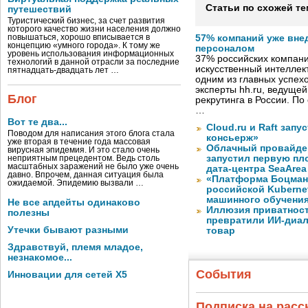
Статьи по схожей те
путешествий
Туристический бизнес, за счет развития
которого качество жизни населения должно
повышаться, хорошо вписывается в
57% компаний уже вне
концепцию «умного города». К тому же
персоналом
уровень использования информационных
37% российских компан
технологий в данной отрасли за последние
искусственный интеллект
пятнадцать-двадцать лет …
одним из главных успех
эксперты hh.ru, ведуще
Блог
рекрутинга в России. П
…
Вот те два...
Cloud.ru и Raft запу
Поводом для написания этого блога стала
консьерж»
уже вторая в течение года массовая
Облачный провайде
вирусная эпидемия. И это стало очень
запустил первую пло
неприятным прецедентом. Ведь столь
масштабных заражений не было уже очень
дата-центра SeaArea
давно. Впрочем, данная ситуация была
«Платформа Боцман
ожидаемой. Эпидемию вызвали …
российской Kuberne
машинного обучени
Не все апдейты одинаково
Иллюзия приватност
полезны
превратили ИИ-диал
Утечки бывают разными
товар
Здравствуй, племя младое,
незнакомое...
События
Инновации для сетей X5
Подписка на рас