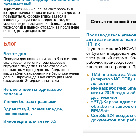
путешествий
Туристический бизнес, за счет развития
которого качество жизни населения должно
повышаться, хорошо вписывается в
концепцию «умного города». К тому же
Статьи по схожей те
уровень использования информационных
технологий в данной отрасли за последние
пятнадцать-двадцать лет …
Производитель упако
автоматизировал кад
Блог
HRlink
Группа компаний NOVAR
от бумаги в кадровом д
Вот те два...
электронный формат бол
Поводом для написания этого блога стала
рабочих производствен
уже вторая в течение года массовая
вирусная эпидемия. И это стало очень
иностранных граждан. П
неприятным прецедентом. Ведь столь
масштабных заражений не было уже очень
TMS платформа Vezu
давно. Впрочем, данная ситуация была
(оператор ИС ЭПД) 
ожидаемой. Эпидемию вызвали …
логистике
ИИ-разработчик Sma
Не все апдейты одинаково
итоги 2025 года и 
полезны
достижения
Утечки бывают разными
«РТД-Карго» вдвое 
обработки заявок с
Здравствуй, племя младое,
BPMSoft
незнакомое...
CorpSoft24 создала
документов при раб
Инновации для сетей X5