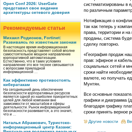
Open Conf 2026: UserGate
систематизированы в е
представил свое видение
по различным параметр
архитектуры сетевого доверия
Нотификация о конфлик
так как теперь у компа
Рекомендуемые статьи
права, территории и на
проданы, система буде
Михаил Родионов, Fortinet:
Развиваясь по известным законам
сделку повторно.
В настоящее время информационная
безопасность представляет собой вполне
«География продаж наш
самостоятельное мощное направление
корпоративной автоматизации.
прав: эфирное и кабел
Естественно, что в таких условиях
направление это все теснее связывается
социальных сетей и мн
с вопросами прикладной
сроки найти необходим
информационной …
валюте, но получать е
Как эффективно противостоять
Мунтян.
кибератакам
На сегодняшний день обеспечение
безопасности корпоративных ресурсов
Все основные показате
является одной из наиболее приоритетных
графики и диаграмма (
целей для любой компании вне
зависимости от масштабов и сферы
благодаря графику пла
деятельности. Рынок информационной
безопасности развивается, а это значит,
сроки принять верное 
что и …
Другие новости
Ве
Наталья Абрамович, Туристско-
информационный центр Казани:
Виртуальная поддержка реальных