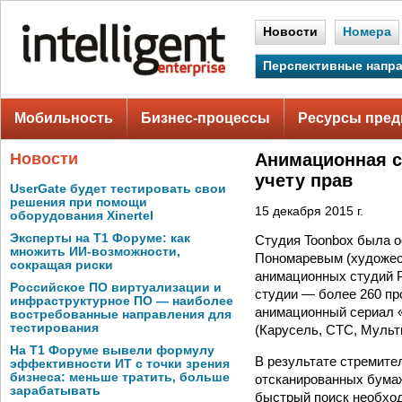
Новости
Номера
Перспективные напр
Мобильность
Бизнес-процессы
Ресурсы пред
Новости
Анимационная с
учету прав
UserGate будет тестировать свои
решения при помощи
15 декабря 2015 г.
оборудования Xinertel
Эксперты на Т1 Форуме: как
Студия Toonbox была о
множить ИИ-возможности,
Пономаревым (художест
сокращая риски
анимационных студий Р
Российское ПО виртуализации и
студии — более 260 про
инфраструктурное ПО — наиболее
анимационный сериал «
востребованные направления для
тестирования
(Карусель, СТС, Мульти
На Т1 Форуме вывели формулу
В результате стремите
эффективности ИТ с точки зрения
бизнеса: меньше тратить, больше
отсканированных бумаж
зарабатывать
быстрый поиск необхо