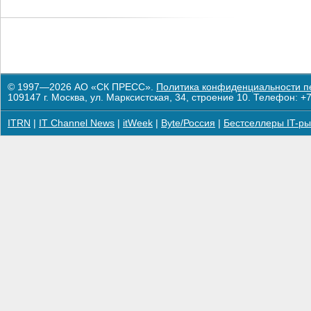
© 1997—2026 АО «СК ПРЕСС».
Политика конфиденциальности п
109147 г. Москва, ул. Марксистская, 34, строение 10. Телефон: +7
ITRN
|
IT Channel News
|
itWeek
|
Byte/Россия
|
Бестселлеры IT-ры