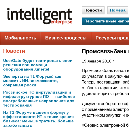
Новости
Номера
Перспективные напр
Мобильность
Бизнес-процессы
Ресурсы пред
Новости
Промсвязьбанк 
UserGate будет тестировать свои
19 января 2016 г.
решения при помощи
оборудования Xinertel
Промсвязьбанк начал в
их участия в закупочн
Эксперты на Т1 Форуме: как
множить ИИ-возможности,
Теперь поставщики, ра
сокращая риски
от банка гарантии, что
Российское ПО виртуализации и
удовлетворить требова
инфраструктурное ПО — наиболее
востребованные направления для
Документооборот по оф
тестирования
с применением электро
На Т1 Форуме вывели формулу
участником закупки и е
эффективности ИТ с точки зрения
бизнеса: меньше тратить, больше
«Сервис электронной б
зарабатывать