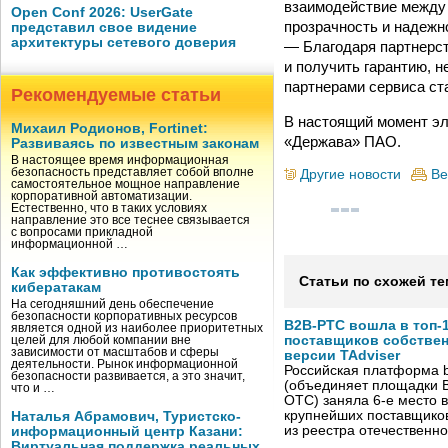
взаимодействие между 
Open Conf 2026: UserGate
прозрачность и надежн
представил свое видение
архитектуры сетевого доверия
— Благодаря партнерст
и получить гарантию, н
партнерами сервиса ст
Рекомендуемые статьи
В настоящий момент эл
Михаил Родионов, Fortinet:
«Держава» ПАО.
Развиваясь по известным законам
В настоящее время информационная
безопасность представляет собой вполне
Другие новости
Ве
самостоятельное мощное направление
корпоративной автоматизации.
Естественно, что в таких условиях
направление это все теснее связывается
с вопросами прикладной
информационной …
Как эффективно противостоять
Статьи по схожей те
кибератакам
На сегодняшний день обеспечение
безопасности корпоративных ресурсов
B2B-РТС вошла в топ-
является одной из наиболее приоритетных
поставщиков собстве
целей для любой компании вне
зависимости от масштабов и сферы
версии TAdviser
деятельности. Рынок информационной
Российская платформа b
безопасности развивается, а это значит,
(объединяет площадки B
что и …
OTC) заняла 6-е место в
крупнейших поставщико
Наталья Абрамович, Туристско-
из реестра отечественн
информационный центр Казани:
Виртуальная поддержка реальных