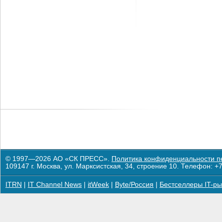
© 1997—2026 АО «СК ПРЕСС».
Политика конфиденциальности п
109147 г. Москва, ул. Марксистская, 34, строение 10. Телефон: +7
ITRN
|
IT Channel News
|
itWeek
|
Byte/Россия
|
Бестселлеры IT-ры