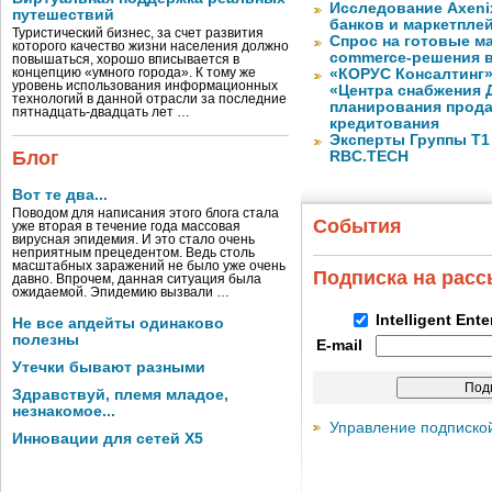
Исследование Axeni
путешествий
банков и маркетпле
Туристический бизнес, за счет развития
Спрос на готовые м
которого качество жизни населения должно
commerce-решения 
повышаться, хорошо вписывается в
концепцию «умного города». К тому же
«КОРУС Консалтинг»
уровень использования информационных
«Центра снабжения 
технологий в данной отрасли за последние
планирования прода
пятнадцать-двадцать лет …
кредитования
Эксперты Группы Т1
Блог
RBC.TECH
Вот те два...
Поводом для написания этого блога стала
События
уже вторая в течение года массовая
вирусная эпидемия. И это стало очень
неприятным прецедентом. Ведь столь
масштабных заражений не было уже очень
Подписка на рас
давно. Впрочем, данная ситуация была
ожидаемой. Эпидемию вызвали …
Intelligent Ent
Не все апдейты одинаково
полезны
E-mail
Утечки бывают разными
Здравствуй, племя младое,
незнакомое...
Управление подписко
Инновации для сетей X5