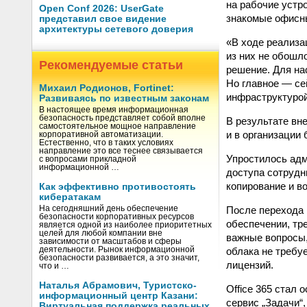
на рабочие устр
Open Conf 2026: UserGate
знакомые офисны
представил свое видение
архитектуры сетевого доверия
«В ходе реализа
из них не обошл
Рекомендуемые статьи
решение. Для на
Но главное — се
Михаил Родионов, Fortinet:
инфраструктурой
Развиваясь по известным законам
В настоящее время информационная
безопасность представляет собой вполне
В результате вн
самостоятельное мощное направление
и в организации
корпоративной автоматизации.
Естественно, что в таких условиях
направление это все теснее связывается
Упростилось адм
с вопросами прикладной
информационной …
доступа сотрудн
копирование и в
Как эффективно противостоять
кибератакам
После перехода 
На сегодняшний день обеспечение
безопасности корпоративных ресурсов
обеспечении, тр
является одной из наиболее приоритетных
целей для любой компании вне
важные вопросы,
зависимости от масштабов и сферы
облака не требу
деятельности. Рынок информационной
безопасности развивается, а это значит,
лицензий.
что и …
Наталья Абрамович, Туристско-
Office 365 стал
информационный центр Казани:
сервис „Задачи“
Виртуальная поддержка реальных