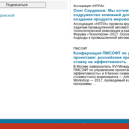
Ассоциация «НППА»
Олег Сердюков: Мы хотим
содружество компаний дл
дпиской
создания продукта мирово
Ассоциация «НППА» провела кру
задачам промышленной автомати
технологической революции в ра
Форума «Технопром»-2017. Осно
подходы к промышленной автома
ПМСОФТ
Конференция ПМСОФТ по 
проектами: российские пр
ставку на эффективность
В Москве завершилась XVI Межд
ПМСОФТ по управлению проекта
эффективность» и II бизнес-сем
стоимостного инжиниринга — AA
Workshop — 2017, проводимый в 
программы …
ости персональных данных
,
информация об авторских правах и п
фон: +7 495 974-22-60. Факс: +7 495 974-22-63. E-mail:
siteeditor@i