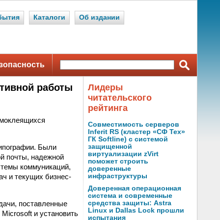
бытия
Каталоги
Об издании
зопасность
ктивной работы
Лидеры
читательского
рейтинга
амоклеящихся
Совместимость серверов
Inferit RS (кластер «СФ Тех»
ГК Softline) с системой
ипографии. Были
защищенной
виртуализации zVirt
й почты, надежной
поможет строить
стемы коммуникаций,
доверенные
ч и текущих бизнес-
инфраструктуры
Доверенная операционная
система и современные
дачи, поставленные
средства защиты: Astra
Linux и Dallas Lock прошли
Microsoft и установить
испытания