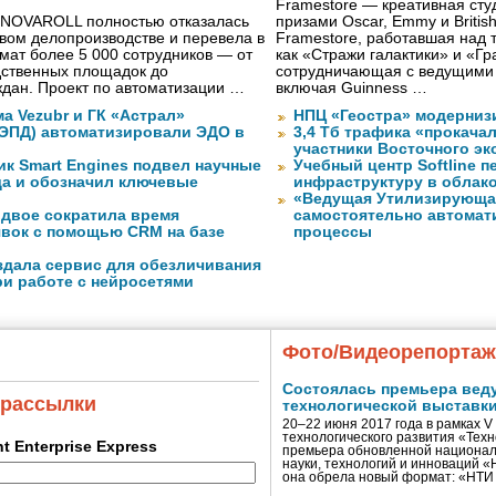
Framestore — креативная сту
 NOVAROLL полностью отказалась
призами Oscar, Emmy и Britis
овом делопроизводстве и перевела в
Framestore, работавшая над 
ат более 5 000 сотрудников — от
как «Стражи галактики» и «Гр
дственных площадок до
сотрудничающая с ведущими
дан. Проект по автоматизации …
включая Guinness …
а Vezubr и ГК «Астрал»
НПЦ «Геостра» модерниз
 ЭПД) автоматизировали ЭДО в
3,4 Тб трафика «прокача
участники Восточного э
ик Smart Engines подвел научные
Учебный центр Softline п
да и обозначил ключевые
инфраструктуру в облак
«Ведущая Утилизирующая
вдвое сократила время
самостоятельно автомати
явок с помощью CRM на базе
процессы
оздала сервис для обезличивания
ри работе с нейросетями
Фото/Видеорепорта
Состоялась премьера вед
 рассылки
технологической выставк
20–22 июня 2017 года в рамках 
технологического развития «Тех
ent Enterprise Express
премьера обновленной национал
науки, технологий и инноваций 
она обрела новый формат: «НТ