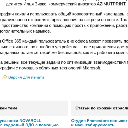
 — делится Илья Зирко, коммерческий директор AZIMUTPRINT.
графии начали использовать общий корпоративный календарь, 
трализованно отправлять приглашения на встречи по почте. Так
пространство компании с помощью простых приложений, работ
дополнительных навыков.
 Office 365 каждый пользователь вне офиса может проверять п
лько с личного, но с любого устройства — все приложения дост
а данных остается такой же безопасной, как и с рабочего комп
та решены все текущие задачи по оптимизации взаимодействия
ографии с помощью облачных технологий Microsoft.
Версия для печати
жей теме
Статьи по схожей отрасл
 упаковки NOVAROLL
Студия Framestore повыси
ал кадровый ЭДО с помощью
и масштабируемость