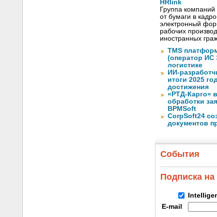
HRlink
Группа компаний
от бумаги в кадр
электронный форм
рабочих произво
иностранных граж
TMS платформ
(оператор ИС
логистике
ИИ-разработч
итоги 2025 го
достижения
«РТД-Карго» 
обработки за
BPMSoft
CorpSoft24 с
документов п
События
Подписка на
Intellig
E-mail