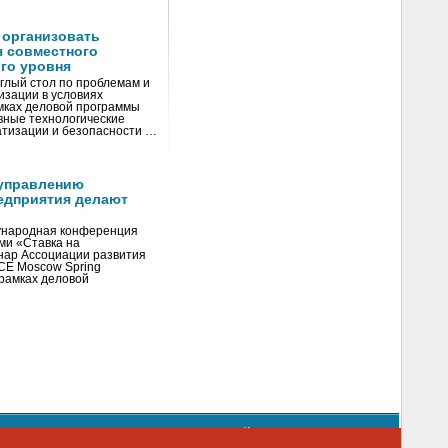
 организовать
я совместного
го уровня
глый стол по проблемам и
зации в условиях
мках деловой программы
вные технологические
тизации и безопасности …
управлению
едприятия делают
ународная конференция
ми «Ставка на
инар Ассоциации развития
CE Moscow Spring
рамках деловой
орядке использования материалов сайта
emag.ru
..