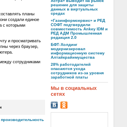
Астра» выводит на рынок
решение для защиты
данных в виртуальных
составлять планы
средах
 они создали единое
«Газинформсервис» и РЕД
а с которыми
СОФТ подтвердили
совместимость Ankey IDM и
РЕД АДМ Промышленная
редакция 2.0
очту и просматривать
БФТ-Холдинг
упны через браузер,
модернизировал
ьютера.
информационную систему
Алтайкрайимущества
 между сотрудниками
28% работодателей
опасаются ухода
сотрудников из-за уровня
заработной платы
Мы в социальных
сетях
и
т производительность