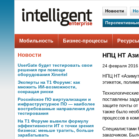
Новости
Но
Перспективные
Мобильность
Бизнес-процессы
Ресурсы
Новости
НПЦ НТ Ази
UserGate будет тестировать свои
24 февраля 2016 
решения при помощи
оборудования Xinertel
НПЦ НТ «Азимут
этикеток, полиме
Эксперты на Т1 Форуме: как
множить ИИ-возможности,
сокращая риски
Технологические
поставлены зада
Российское ПО виртуализации и
инфраструктурное ПО — наиболее
защите почты от
востребованные направления для
также было необ
тестирования
процессов в ком
На Т1 Форуме вывели формулу
эффективности ИТ с точки зрения
Специалистами К
бизнеса: меньше тратить, больше
заказчиком. Был
зарабатывать