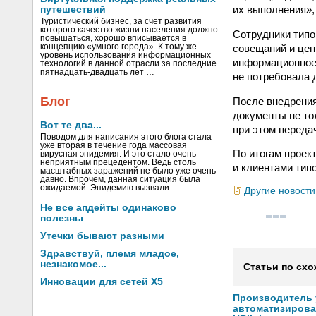
их выполнения»,
путешествий
Туристический бизнес, за счет развития
которого качество жизни населения должно
Сотрудники типо
повышаться, хорошо вписывается в
совещаний и цен
концепцию «умного города». К тому же
уровень использования информационных
информационное 
технологий в данной отрасли за последние
пятнадцать-двадцать лет …
не потребовала 
Блог
После внедрения
документы не то
Вот те два...
при этом передач
Поводом для написания этого блога стала
уже вторая в течение года массовая
По итогам проек
вирусная эпидемия. И это стало очень
неприятным прецедентом. Ведь столь
и клиентами тип
масштабных заражений не было уже очень
давно. Впрочем, данная ситуация была
ожидаемой. Эпидемию вызвали …
Другие новости
Не все апдейты одинаково
полезны
Утечки бывают разными
Здравствуй, племя младое,
незнакомое...
Статьи по схо
Инновации для сетей X5
Производитель
автоматизиров