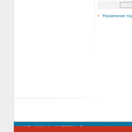
Управление по
© 1997—2026 АО «СК ПРЕСС».
Политика конфиденциальн
109147 г. Москва, ул. Марксистская, 34, строение 10. Теле