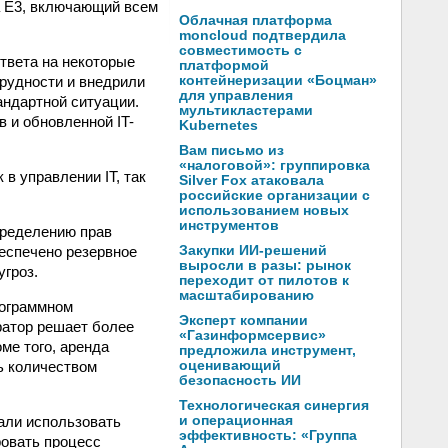
а Е3, включающий всем
Облачная платформа
moncloud подтвердила
совместимость с
твета на некоторые
платформой
трудности и внедрили
контейнеризации «Боцман»
для управления
андартной ситуации.
мультикластерами
 и обновленной IT-
Kubernetes
Вам письмо из
«налоговой»: группировка
в управлении IT, так
Silver Fox атаковала
российские организации с
использованием новых
инструментов
пределению прав
еспечено резервное
Закупки ИИ-решений
выросли в разы: рынок
угроз.
переходит от пилотов к
масштабированию
рограммном
Эксперт компании
ратор решает более
«Газинформсервис»
ме того, аренда
предложила инструмент,
ь количеством
оценивающий
безопасность ИИ
Технологическая синергия
али использовать
и операционная
эффективность: «Группа
ровать процесс