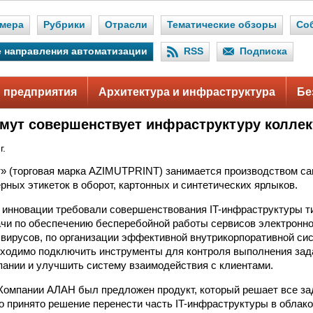
мера
Рубрики
Отрасли
Тематические обзоры
Со
 направления автоматизации
RSS
Подписка
 предприятия
Архитектура и инфраструктура
Бе
мут совершенствует инфраструктуру колле
г.
» (торговая марка AZIMUTPRINT) занимается производством с
рных этикеток в оборот, картонных и синтетических ярлыков.
 инновации требовали совершенствования IT-инфраструктуры т
чи по обеспечению бесперебойной работы сервисов электронно
 вирусов, по организации эффективной внутрикорпоративной си
ходимо подключить инструменты для контроля выполнения зада
пании и улучшить систему взаимодействия с клиентами.
омпании АЛАН был предложен продукт, который решает все за
о принято решение перенести часть IT-инфраструктуры в облако 