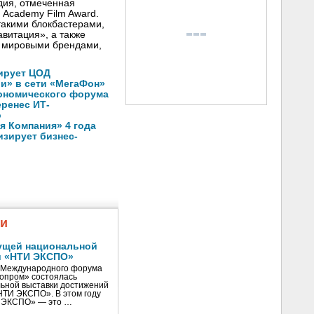
дия, отмеченная
h Academy Film Award.
такими блокбастерами,
авитация», a также
 мировыми брендами,
ирует ЦОД
ли» в сети «МегаФон»
кономического форума
еренес ИТ-
о
 Компания» 4 года
зирует бизнес-
жи
ущей национальной
и «НТИ ЭКСПО»
V Международного форума
нопром» состоялась
ьной выставки достижений
«НТИ ЭКСПО». В этом году
И ЭКСПО» — это …