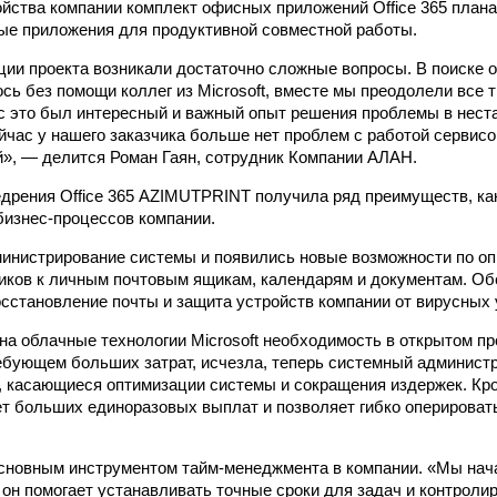
ойства компании комплект офисных приложений Office 365 план
е приложения для продуктивной совместной работы.
ции проекта возникали достаточно сложные вопросы. В поиске о
ось без помощи коллег из Microsoft, вместе мы преодолели все 
с это был интересный и важный опыт решения проблемы в нест
йчас у нашего заказчика больше нет проблем с работой сервисов
», — делится Роман Гаян, сотрудник Компании АЛАН.
едрения Office 365 AZIMUTPRINT получила ряд преимуществ, как 
 бизнес-процессов компании.
инистрирование системы и появились новые возможности по о
иков к личным почтовым ящикам, календарям и документам. Об
осстановление почты и защита устройств компании от вирусных 
на облачные технологии Microsoft необходимость в открытом п
ебующем больших затрат, исчезла, теперь системный админист
 касающиеся оптимизации системы и сокращения издержек. Кро
ет больших единоразовых выплат и позволяет гибко оперироват
 основным инструментом тайм-менеджмента в компании. «Мы нач
, он помогает устанавливать точные сроки для задач и контроли