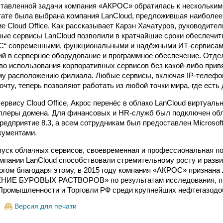
ставленной задачи компания «АКРОС» обратилась к нескольки
ьтате была выбрана компания LanCloud, предложившая наиболее
е Cloud Office. Как рассказывает Карэн Хачатуров, руководите
е сервисы LanCloud позволили в кратчайшие сроки обеспечит
С“ современными, функциональными и надёжными ИТ-сервисами
й в серверное оборудование и программное обеспечение. Отде
во использования корпоративных сервисов без какой-либо прив
му расположению филиала. Любые сервисы, включая IP-телефо
чту, теперь позволяют работать из любой точки мира, где есть 
ервису Cloud Office, Акрос перенёс в облако LanCloud виртуал
ллеры домена. Для финансовых и HR-служб был подключен обл
редприятие 8.3, а всем сотрудникам был предоставлен Microsoft 
кументами.
уск облачных сервисов, своевременная и профессиональная п
мпании LanCloud способствовали стремительному росту и разв
гом благодаря этому, в 2015 году компания «АКРОС» признана 
Е БУРОВЫХ РАСТВОРОВ» по результатам исследования, пр
Промышленности и Торговли РФ среди крупнейших нефтегазод
Версия для печати