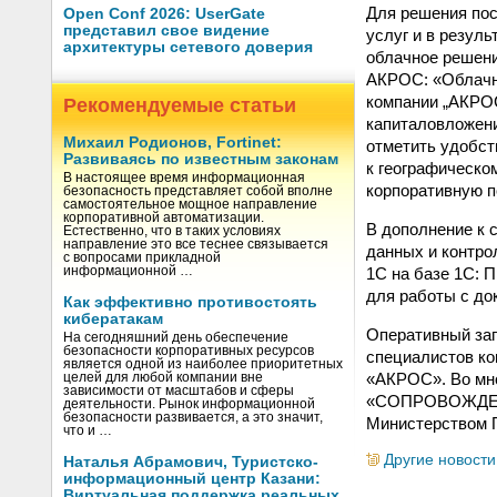
Для решения по
Open Conf 2026: UserGate
представил свое видение
услуг и в резул
архитектуры сетевого доверия
облачное решени
АКРОС: «Облачны
компании „АКРО
Рекомендуемые статьи
капиталовложени
Михаил Родионов, Fortinet:
отметить удобст
Развиваясь по известным законам
к географическо
В настоящее время информационная
корпоративную по
безопасность представляет собой вполне
самостоятельное мощное направление
корпоративной автоматизации.
В дополнение к с
Естественно, что в таких условиях
направление это все теснее связывается
данных и контро
с вопросами прикладной
1С на базе 1C: П
информационной …
для работы с до
Как эффективно противостоять
кибератакам
Оперативный зап
На сегодняшний день обеспечение
безопасности корпоративных ресурсов
специалистов ко
является одной из наиболее приоритетных
«АКРОС». Во мно
целей для любой компании вне
зависимости от масштабов и сферы
«СОПРОВОЖДЕНИ
деятельности. Рынок информационной
безопасности развивается, а это значит,
Министерством 
что и …
Другие новости
Наталья Абрамович, Туристско-
информационный центр Казани:
Виртуальная поддержка реальных