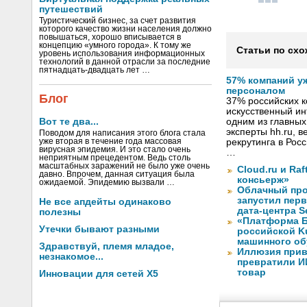
путешествий
Туристический бизнес, за счет развития
которого качество жизни населения должно
повышаться, хорошо вписывается в
концепцию «умного города». К тому же
Статьи по схо
уровень использования информационных
технологий в данной отрасли за последние
пятнадцать-двадцать лет …
57% компаний у
персоналом
Блог
37% российских 
искусственный ин
Вот те два...
одним из главных
эксперты hh.ru, 
Поводом для написания этого блога стала
уже вторая в течение года массовая
рекрутинга в Рос
вирусная эпидемия. И это стало очень
…
неприятным прецедентом. Ведь столь
масштабных заражений не было уже очень
Cloud.ru и Ra
давно. Впрочем, данная ситуация была
консьерж»
ожидаемой. Эпидемию вызвали …
Облачный про
запустил перв
Не все апдейты одинаково
дата-центра S
полезны
«Платформа Б
Утечки бывают разными
российской K
машинного об
Здравствуй, племя младое,
Иллюзия прив
незнакомое...
превратили И
товар
Инновации для сетей X5