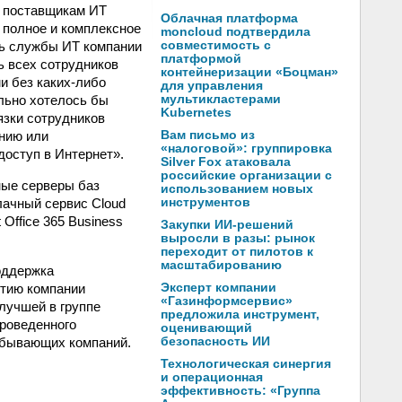
м поставщикам ИТ
Облачная платформа
 полное и комплексное
moncloud подтвердила
ль службы ИТ компании
совместимость с
платформой
ь всех сотрудников
контейнеризации «Боцман»
 без каких-либо
для управления
льно хотелось бы
мультикластерами
Kubernetes
язки сотрудников
нию или
Вам письмо из
«налоговой»: группировка
доступ в Интернет».
Silver Fox атаковала
российские организации с
ьные серверы баз
использованием новых
ачный сервис Cloud
инструментов
Office 365 Business
Закупки ИИ-решений
выросли в разы: рынок
переходит от пилотов к
масштабированию
оддержка
итию компании
Эксперт компании
«Газинформсервис»
лучшей в группе
предложила инструмент,
оведенного
оценивающий
обывающих компаний.
безопасность ИИ
Технологическая синергия
и операционная
эффективность: «Группа