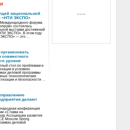
жи
ущей национальной
и «НТИ ЭКСПО»
V Международного форума
нопром» состоялась
ьной выставки достижений
«НТИ ЭКСПО». В этом году
И ЭКСПО» — это …
 организовать
я совместного
го уровня
глый стол по проблемам и
зации в условиях
мках деловой программы
вные технологические
тизации и безопасности …
управлению
едприятия делают
ународная конференция
ми «Ставка на
инар Ассоциации развития
CE Moscow Spring
рамках деловой