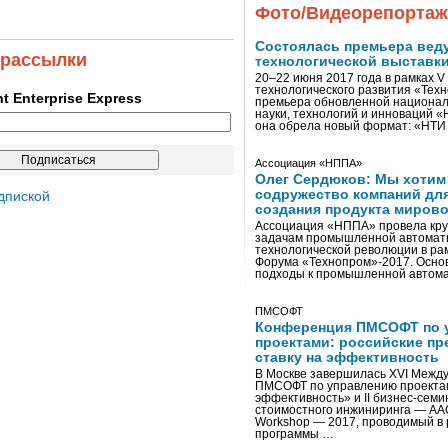
Фото/Видеорепорта
Состоялась премьера вед
 рассылки
технологической выставк
20–22 июня 2017 года в рамках 
технологического развития «Тех
ent Enterprise Express
премьера обновленной национал
науки, технологий и инноваций 
она обрела новый формат: «НТ
Ассоциация «НППА»
Олег Сердюков: Мы хотим
содружество компаний дл
дпиской
создания продукта мирово
Ассоциация «НППА» провела кру
задачам промышленной автомати
технологической революции в ра
Форума «Технопром»-2017. Осно
подходы к промышленной автома
ПМСОФТ
Конференция ПМСОФТ по 
проектами: российские пр
ставку на эффективность
В Москве завершилась XVI Межд
ПМСОФТ по управлению проекта
эффективность» и II бизнес-сем
стоимостного инжиниринга — AA
Workshop — 2017, проводимый в 
программы …