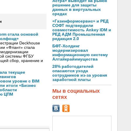
Астра» выводит на рынок
решение для защиты
данных в виртуальных
средах
«Газинформсервис» и РЕД
и
СОФТ подтвердили
совместимость Ankey IDM и
РЕД АДМ Промышленная
form стала основой
редакция 2.0
еолфонд»
естрации Deckhouse
БФТ-Холдинг
нии «Флант» стала
модернизировал
я модернизации
информационную систему
ой системы ФГБУ
Алтайкрайимущества
щей сбор, хранение и
28% работодателей
опасаются ухода
ала текущее
сотрудников из-за уровня
ивингов
заработной платы
новом уровне с BIM
ли итоги «Бизнес
 области
Мы в социальных
ую ЦПМ
сетях