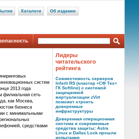
бытия
Каталоги
Об издании
зопасность
Лидеры
читательского
рейтинга
иниринговых
Совместимость серверов
е инновационных систем
Inferit RS (кластер «СФ Тех»
онце 2013 года
ГК Softline) с системой
защищенной
ем филиальная сеть
виртуализации zVirt
да, как Москва,
поможет строить
ростом бизнеса
доверенные
инфраструктуры
нии с минимальными
 региональных
Доверенная операционная
система и современные
лефонией, средствами
средства защиты: Astra
Linux и Dallas Lock прошли
испытания