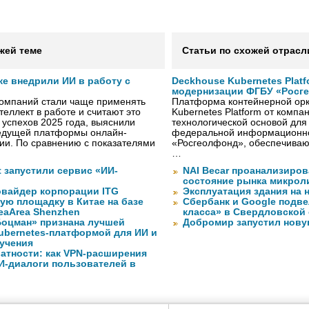
жей теме
Статьи по схожей отрасл
же внедрили ИИ в работу с
Deckhouse Kubernetes Plat
модернизации ФГБУ «Росг
компаний стали чаще применять
Платформа контейнерной орк
теллект в работе и считают это
Kubernetes Platform от компа
 успехов 2025 года, выяснили
технологической основой дл
ведущей платформы онлайн-
федеральной информационн
сии. По сравнению с показателями
«Росгеолфонд», обеспечиваю
…
ft запустили сервис «ИИ-
NAI Becar проанализиров
состояние рынка микрол
вайдер корпорации ITG
Эксплуатация здания на 
ую площадку в Китае на базе
Сбербанк и Google подве
eaArea Shenzhen
класса» в Свердловской
оцман» признана лучшей
Добромир запустил нов
ubernetes-платформой для ИИ и
учения
атности: как VPN-расширения
И-диалоги пользователей в