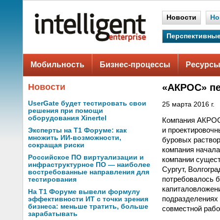
Новости
Но
Перспективные
Мобильность
Бизнес-процессы
Ресурсы
Новости
«АКРОС» пе
UserGate будет тестировать свои
25 марта 2016 г.
решения при помощи
оборудования Xinertel
Компания АКРОС 
и проектировочн
Эксперты на Т1 Форуме: как
множить ИИ-возможности,
буровых раствор
сокращая риски
компания начала
Российское ПО виртуализации и
компании сущест
инфраструктурное ПО — наиболее
Сургут, Волгогр
востребованные направления для
потребовалось 
тестирования
капиталовложени
На Т1 Форуме вывели формулу
подразделениях 
эффективности ИТ с точки зрения
бизнеса: меньше тратить, больше
совместной рабо
зарабатывать