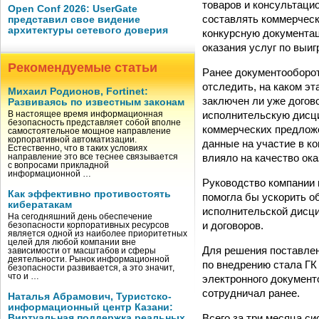
товаров и консультаци
Open Conf 2026: UserGate
составлять коммерческ
представил свое видение
архитектуры сетевого доверия
конкурсную документац
оказания услуг по выи
Рекомендуемые статьи
Ранее документооборот
отследить, на каком эт
Михаил Родионов, Fortinet:
заключен ли уже догово
Развиваясь по известным законам
исполнительскую дисци
В настоящее время информационная
безопасность представляет собой вполне
коммерческих предложе
самостоятельное мощное направление
корпоративной автоматизации.
данные на участие в к
Естественно, что в таких условиях
влияло на качество ок
направление это все теснее связывается
с вопросами прикладной
информационной …
Руководство компании 
Как эффективно противостоять
помогла бы ускорить о
кибератакам
исполнительской дисци
На сегодняшний день обеспечение
и договоров.
безопасности корпоративных ресурсов
является одной из наиболее приоритетных
целей для любой компании вне
Для решения поставле
зависимости от масштабов и сферы
деятельности. Рынок информационной
по внедрению стала ГК
безопасности развивается, а это значит,
что и …
электронного документ
сотрудничал ранее.
Наталья Абрамович, Туристско-
информационный центр Казани:
Всего за три месяца с
Виртуальная поддержка реальных