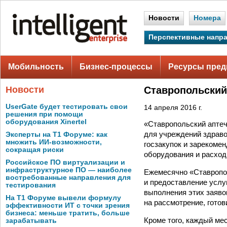
Новости
Номера
Перспективные напр
Мобильность
Бизнес-процессы
Ресурсы пред
Новости
Ставропольский
UserGate будет тестировать свои
14 апреля 2016 г.
решения при помощи
оборудования Xinertel
«Ставропольский аптеч
для учреждений здраво
Эксперты на Т1 Форуме: как
множить ИИ-возможности,
госзакупок и зарекоме
сокращая риски
оборудования и расход
Российское ПО виртуализации и
инфраструктурное ПО — наиболее
Ежемесячно «Ставропол
востребованные направления для
и предоставление услу
тестирования
выполнения этих заяво
На Т1 Форуме вывели формулу
на рассмотрение, гото
эффективности ИТ с точки зрения
бизнеса: меньше тратить, больше
Кроме того, каждый ме
зарабатывать