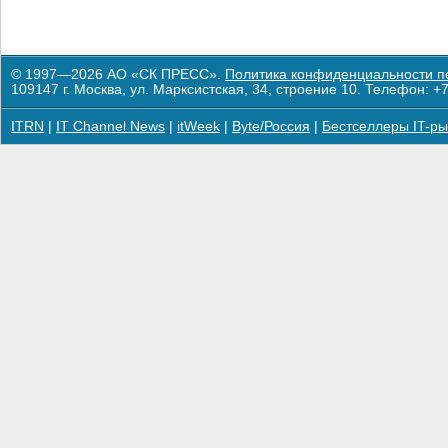
© 1997—2026 АО «СК ПРЕСС».
Политика конфиденциальности п
109147 г. Москва, ул. Марксистская, 34, строение 10. Телефон: +7
ITRN
|
IT Channel News
|
itWeek
|
Byte/Россия
|
Бестселлеры IT-ры