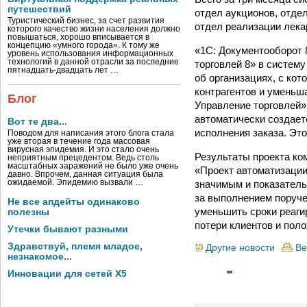
путешествий
отдел аукционов, отде
Туристический бизнес, за счет развития
отдел реализации лекар
которого качество жизни населения должно
повышаться, хорошо вписывается в
концепцию «умного города». К тому же
«1С: Документооборот 
уровень использования информационных
технологий в данной отрасли за последние
торговлей 8» в систем
пятнадцать-двадцать лет …
об организациях, с кот
контрагентов и уменьш
Блог
Управление торговлей»
автоматически создает
Вот те два...
исполнения заказа. Это
Поводом для написания этого блога стала
уже вторая в течение года массовая
вирусная эпидемия. И это стало очень
Результаты проекта к
неприятным прецедентом. Ведь столь
масштабных заражений не было уже очень
«Проект автоматизации
давно. Впрочем, данная ситуация была
значимым и показатель
ожидаемой. Эпидемию вызвали …
за выполнением поруче
Не все апдейты одинаково
уменьшить сроки реаги
полезны
потери клиентов и пол
Утечки бывают разными
Здравствуй, племя младое,
Другие новости
Ве
незнакомое...
Инновации для сетей X5