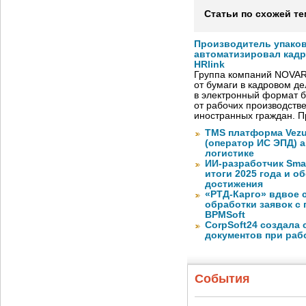
Статьи по схожей те
Производитель упако
автоматизировал кад
HRlink
Группа компаний NOVAR
от бумаги в кадровом д
в электронный формат б
от рабочих производств
иностранных граждан. П
TMS платформа Vezu
(оператор ИС ЭПД) 
логистике
ИИ-разработчик Sma
итоги 2025 года и 
достижения
«РТД-Карго» вдвое 
обработки заявок с
BPMSoft
CorpSoft24 создала
документов при раб
События