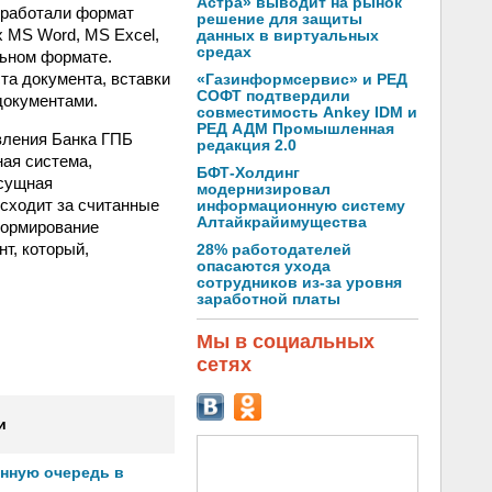
Астра» выводит на рынок
зработали формат
решение для защиты
 MS Word, MS Excel,
данных в виртуальных
средах
льном формате.
а документа, вставки
«Газинформсервис» и РЕД
СОФТ подтвердили
документами.
совместимость Ankey IDM и
РЕД АДМ Промышленная
вления Банка ГПБ
редакция 2.0
ая система,
БФТ-Холдинг
асущная
модернизировал
исходит за считанные
информационную систему
Алтайкрайимущества
формирование
т, который,
28% работодателей
опасаются ухода
сотрудников из-за уровня
заработной платы
Мы в социальных
сетях
и
онную очередь в