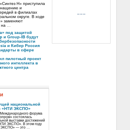
«Синтез Н» приступила
оснащению и
чередей в филиалах
альном округе. В ходе
Н» заменяют
 на …
а» под защитой
p и Group-IB будут
ибербезопасности
ssia и Кибер Россия
андарты в сфере
ил пилотный проект
ного интеллекта в
ктного центра
жи
ущей национальной
и «НТИ ЭКСПО»
V Международного форума
нопром» состоялась
ьной выставки достижений
«НТИ ЭКСПО». В этом году
И ЭКСПО» — это …