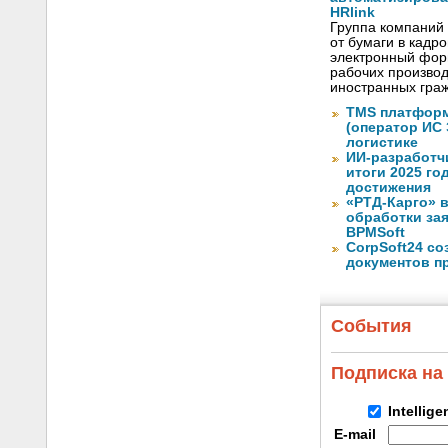
HRlink
Группа компаний
от бумаги в кадр
электронный форм
рабочих произво
иностранных граж
TMS платформ
(оператор ИС
логистике
ИИ-разработч
итоги 2025 го
достижения
«РТД-Карго» 
обработки за
BPMSoft
CorpSoft24 с
документов п
События
Подписка на
Intellig
E-mail