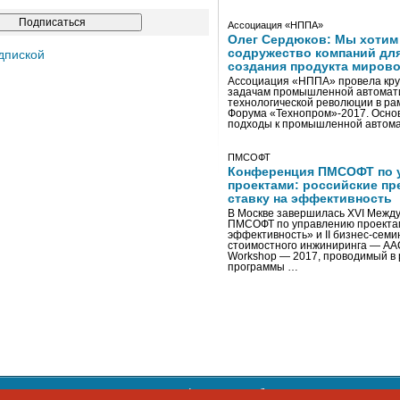
Ассоциация «НППА»
Олег Сердюков: Мы хотим
содружество компаний дл
дпиской
создания продукта мирово
Ассоциация «НППА» провела кру
задачам промышленной автомати
технологической революции в ра
Форума «Технопром»-2017. Осно
подходы к промышленной автома
ПМСОФТ
Конференция ПМСОФТ по 
проектами: российские пр
ставку на эффективность
В Москве завершилась XVI Межд
ПМСОФТ по управлению проекта
эффективность» и II бизнес-сем
стоимостного инжиниринга — AA
Workshop — 2017, проводимый в 
программы …
ости персональных данных
,
информация об авторских правах и п