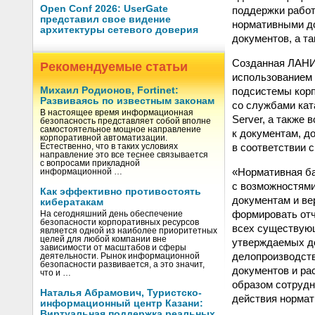
Open Conf 2026: UserGate
поддержки работ
представил свое видение
нормативными д
архитектуры сетевого доверия
документов, а т
Созданная ЛАНИТ
Рекомендуемые статьи
использованием 
подсистемы корп
Михаил Родионов, Fortinet:
Развиваясь по известным законам
со службами кат
В настоящее время информационная
Server, а также
безопасность представляет собой вполне
самостоятельное мощное направление
к документам, д
корпоративной автоматизации.
в соответствии 
Естественно, что в таких условиях
направление это все теснее связывается
с вопросами прикладной
«Нормативная ба
информационной …
с возможностями
Как эффективно противостоять
документам и ве
кибератакам
формировать отч
На сегодняшний день обеспечение
безопасности корпоративных ресурсов
всех существующ
является одной из наиболее приоритетных
целей для любой компании вне
утверждаемых до
зависимости от масштабов и сферы
делопроизводств
деятельности. Рынок информационной
безопасности развивается, а это значит,
документов и ра
что и …
образом сотрудн
Наталья Абрамович, Туристско-
действия нормат
информационный центр Казани:
Виртуальная поддержка реальных