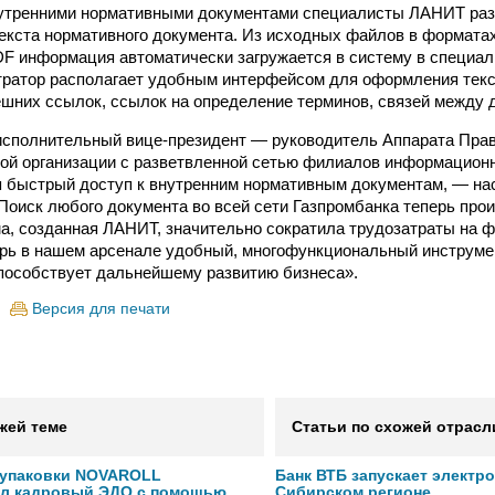
нутренними нормативными документами специалисты ЛАНИТ ра
екста нормативного документа. Из исходных файлов в форматах
PDF информация автоматически загружается в систему в специа
ратор располагает удобным интерфейсом для оформления текст
ешних ссылок, ссылок на определение терминов, связей между 
исполнительный вице-президент — руководитель Аппарата Пра
ной организации с разветвленной сетью филиалов информационн
 быстрый доступ к внутренним нормативным документам, — н
Поиск любого документа во всей сети Газпромбанка теперь про
а, созданная ЛАНИТ, значительно сократила трудозатраты на 
ерь в нашем арсенале удобный, многофункциональный инструмен
пособствует дальнейшему развитию бизнеса».
Версия для печати
жей теме
Статьи по схожей отрасл
 упаковки NOVAROLL
Банк ВТБ запускает электр
ал кадровый ЭДО с помощью
Сибирском регионе