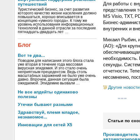
Для работы с в
путешествий
представления т
Туристический бизнес, за счет развития
которого качество жизни населения должно
MS Visio, TXT, 
повышаться, хорошо вписывается в
концепцию «умного города». К тому же
Бизнес-админист
уровень использования информационных
внутренних и вн
технологий в данной отрасли за последние
пятнадцать-двадцать лет …
Михаил Рыбин, 
Блог
(АО): «Для круп
обеспечивающая
Вот те два...
необходимость. 
Поводом для написания этого блога стала
секунды. Систем
уже вторая в течение года массовая
вирусная эпидемия. И это стало очень
отчетности. Теп
неприятным прецедентом. Ведь столь
масштабных заражений не было уже очень
несомненно, пос
давно. Впрочем, данная ситуация была
ожидаемой. Эпидемию вызвали …
Другие новости
Не все апдейты одинаково
полезны
Утечки бывают разными
Здравствуй, племя младое,
незнакомое...
Статьи по схо
Инновации для сетей X5
Производитель
автоматизиров