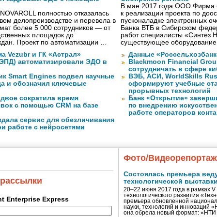
В мае 2017 года ООО Фирма 
 NOVAROLL полностью отказалась
к реализации проекта по до
овом делопроизводстве и перевела в
пусконаладке электронных о
ат более 5 000 сотрудников — от
Банка ВТБ в Сибирском федер
дственных площадок до
работ специалисты «Синтез 
дан. Проект по автоматизации …
существующее оборудование
а Vezubr и ГК «Астрал»
Данные «Россельхозбанк
 ЭПД) автоматизировали ЭДО в
Blackmoon Financial Grou
сотрудничать в сфере к
ик Smart Engines подвел научные
ВЭБ, АСИ, WorldSkills Ru
да и обозначил ключевые
сформируют учебные ст
прорывных технологий
вдвое сократила время
Банк «Открытие» заверш
явок с помощью CRM на базе
по внедрению искусствен
работе операторов конта
оздала сервис для обезличивания
ри работе с нейросетями
Фото/Видеорепорта
Состоялась премьера вед
 рассылки
технологической выставк
20–22 июня 2017 года в рамках 
технологического развития «Тех
ent Enterprise Express
премьера обновленной национал
науки, технологий и инноваций 
она обрела новый формат: «НТ