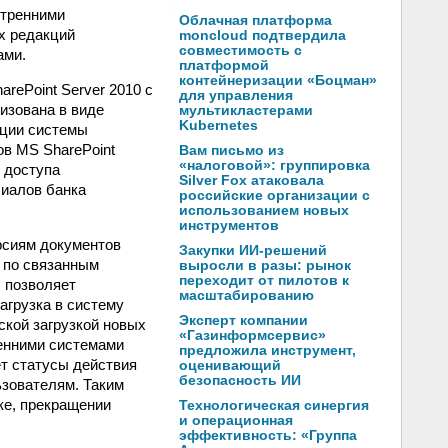
утренними
Облачная платформа
х редакций
moncloud подтвердила
совместимость с
ами.
платформой
контейнеризации «Боцман»
rePoint Server 2010 с
для управления
изована в виде
мультикластерами
Kubernetes
ации системы
ов MS SharePoint
Вам письмо из
«налоговой»: группировка
в доступа
Silver Fox атаковала
лиалов банка
российские организации с
использованием новых
инструментов
рсиям документов
Закупки ИИ-решений
ю по связанным
выросли в разы: рынок
переходит от пилотов к
 позволяет
масштабированию
агрузка в систему
Эксперт компании
кой загрузкой новых
«Газинформсервис»
ренними системами
предложила инструмент,
т статусы действия
оценивающий
безопасность ИИ
зователям. Таким
ке, прекращении
Технологическая синергия
и операционная
эффективность: «Группа