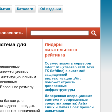
бытия
Каталоги
Об издании
зопасность
истема для
Лидеры
читательского
рейтинга
Совместимость серверов
 финансовых
Inferit RS (кластер «СФ Тех»
ГК Softline) с системой
 инвестиционных
защищенной
, институциональным
виртуализации zVirt
м основным
поможет строить
доверенные
 Европы по размеру
инфраструктуры
Доверенная операционная
система и современные
а банка» для
средства защиты: Astra
ая задача — создать
Linux и Dallas Lock прошли
онно-технологической
испытания