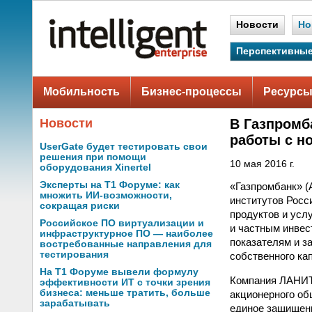
Новости
Но
Перспективные
Мобильность
Бизнес-процессы
Ресурсы
Новости
В Газпромб
работы с н
UserGate будет тестировать свои
решения при помощи
10 мая 2016 г.
оборудования Xinertel
Эксперты на Т1 Форуме: как
«Газпромбанк» (
множить ИИ-возможности,
институтов Росс
сокращая риски
продуктов и усл
Российское ПО виртуализации и
и частным инвес
инфраструктурное ПО — наиболее
показателям и з
востребованные направления для
тестирования
собственного ка
На Т1 Форуме вывели формулу
Компания ЛАНИТ
эффективности ИТ с точки зрения
бизнеса: меньше тратить, больше
акционерного об
зарабатывать
единое защищен