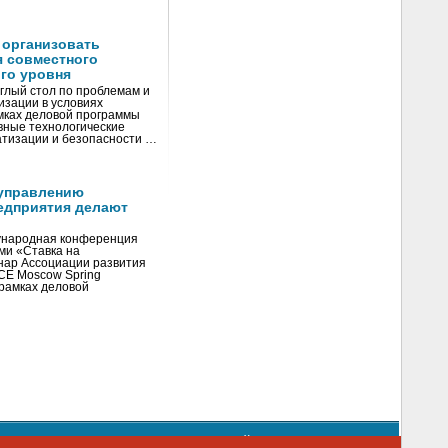
 организовать
я совместного
го уровня
глый стол по проблемам и
зации в условиях
мках деловой программы
вные технологические
тизации и безопасности …
управлению
едприятия делают
ународная конференция
ми «Ставка на
инар Ассоциации развития
CE Moscow Spring
рамках деловой
орядке использования материалов сайта