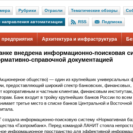
мера
Рубрики
Отрасли
Тематические обзоры
Со
 направления автоматизации
RSS
Подписка
 предприятия
Архитектура и инфраструктура
Бе
анке внедрена информационно-поисковая с
ормативно-справочной документацией
Акционерное общество) — один из крупнейших универсальных
ии, предоставляющий широкий спектр банковских, финансовых,
уг корпоративным и частным клиентам, финансовым институтам
торам. Банк входит в тройку крупнейших банков России по все
анимает третье место в списке банков Центральной и Восточной
питала.
 создала информационно-поисковую систему «Нормативная баз
щества «Газпромбанк». Перед командой ЛАНИТ стояла непрост
ное информационное пространство для эффективной информаци