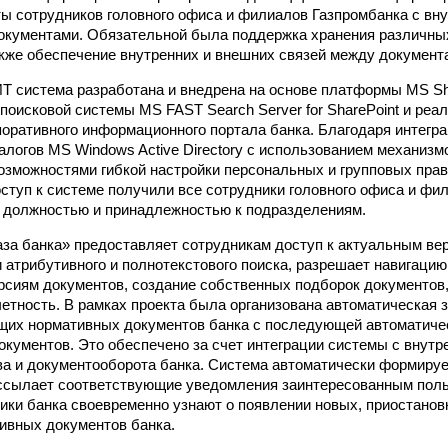
ы сотрудников головного офиса и филиалов Газпромбанка с вн
окументами. Обязательной была поддержка хранения различны
акже обеспечение внутренних и внешних связей между документ
 система разработана и внедрена на основе платформы МS Sha
поисковой системы MS FAST Search Server for SharePoint и реал
оративного информационного портала банка. Благодаря интегр
алогов MS Windows Active Directory с использованием механизм
 возможностями гибкой настройки персональных и групповых пра
оступ к системе получили все сотрудники головного офиса и фи
с должностью и принадлежностью к подразделениям.
за банка» предоставляет сотрудникам доступ к актуальным ве
 атрибутивного и полнотекстового поиска, разрешает навигаци
рсиям документов, создание собственных подборок документов,
етность. В рамках проекта была организована автоматическая з
их нормативных документов банка с последующей автоматичес
кументов. Это обеспечено за счет интеграции системы с внут
а и документооборота банка. Система автоматически формируе
ссылает соответствующие уведомления заинтересованным поль
ики банка своевременно узнают о появлении новых, приостанов
ивных документов банка.