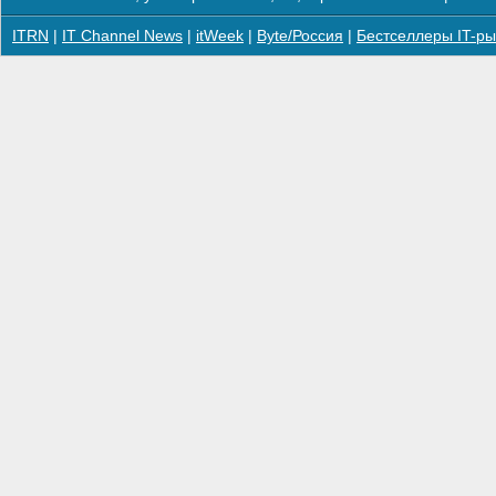
ITRN
|
IT Channel News
|
itWeek
|
Byte/Россия
|
Бестселлеры IT-ры