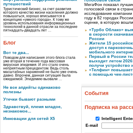
голосовой связи
путешествий
МегаФон показал лучшие
голосовой связи в стран
Туристический бизнес, за счет развития
которого качество жизни населения должно
исследование компании
повышаться, хорошо вписывается в
году в 82 городах Росси
концепцию «умного города». К тому же
оценке, в которую вошл
уровень использования информационных
технологий в данной отрасли за последние
«Турбо Облако» выя
пятнадцать-двадцать лет …
в скорости скачива
России
Блог
Жители 15 российск
доступ к парковочн
мобильного интерне
Вот те два...
Первый в России те
Поводом для написания этого блога стала
выходит летом 2026
уже вторая в течение года массовая
вирусная эпидемия. И это стало очень
получи устройство 
неприятным прецедентом. Ведь столь
«Телфин» повышает 
масштабных заражений не было уже очень
с помощью чек-лист
давно. Впрочем, данная ситуация была
ожидаемой. Эпидемию вызвали …
Не все апдейты одинаково
полезны
События
Утечки бывают разными
Подписка на рас
Здравствуй, племя младое,
незнакомое...
Инновации для сетей X5
Intelligent Ent
E-mail