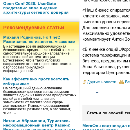
Open Conf 2026: UserGate
представил свое видение
«Наш бизнес опирается
архитектуры сетевого доверия
клиентских заявок, ум
высокого уровня серви
Рекомендуемые статьи
Для решения технологи
максимально удовлетво
Михаил Родионов, Fortinet:
комментирует Антон Зо
Развиваясь по известным законам
В настоящее время информационная
«В линейке опций „Фор
безопасность представляет собой вполне
самостоятельное мощное направление
система тарификации 
корпоративной автоматизации.
бизнеса, предлагая им
Естественно, что в таких условиях
направление это все теснее связывается
Анна Ульенкова, руков
с вопросами прикладной
информационной …
территории Центральн
Как эффективно противостоять
Другие новости
Ве
кибератакам
На сегодняшний день обеспечение
безопасности корпоративных ресурсов
является одной из наиболее приоритетных
целей для любой компании вне
зависимости от масштабов и сферы
деятельности. Рынок информационной
безопасности развивается, а это значит,
что и …
Статьи по схожей те
Наталья Абрамович, Туристско-
информационный центр Казани:
МегаФон подтвердил в
Виртуальная поддержка реальных