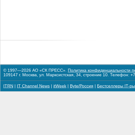
© 1997—2026 АО «СК ПРЕСС».
Политика конфиденциальности п
109147 г. Москва, ул. Марксистская, 34, строение 10. Телефон: +7
ITRN
|
IT Channel News
|
itWeek
|
Byte/Россия
|
Бестселлеры IT-ры