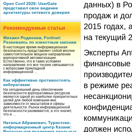
данных) в Р
Open Conf 2026: UserGate
представил свое видение
архитектуры сетевого доверия
продаж и до
2015 годах, 
Рекомендуемые статьи
на текущий 2
Михаил Родионов, Fortinet:
Развиваясь по известным законам
В настоящее время информационная
Эксперты Ant
безопасность представляет собой вполне
самостоятельное мощное направление
корпоративной автоматизации.
финансовые 
Естественно, что в таких условиях
направление это все теснее связывается
с вопросами прикладной
производите
информационной …
Как эффективно противостоять
в режиме ре
кибератакам
На сегодняшний день обеспечение
безопасности корпоративных ресурсов
несанкциони
является одной из наиболее приоритетных
целей для любой компании вне
зависимости от масштабов и сферы
конфиденци
деятельности. Рынок информационной
безопасности развивается, а это значит,
что и …
коммуникаци
Наталья Абрамович, Туристско-
должен испо
информационный центр Казани:
Виртуальная поддержка реальных