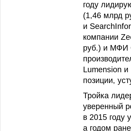
году лидирую
(1,46 млрд ру
и SearchInfo
компании Zec
руб.) и МФИ
производите
Lumension и
позиции, ус
Тройка лидер
уверенный р
в 2015 году
а годом ран