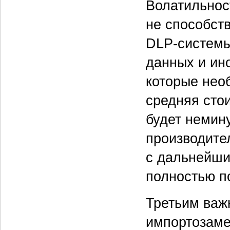
Волатильнос
не способст
DLP-системы
данных и ин
которые нео
средняя сто
будет немин
производите
с дальнейши
полностью п
Третьим важ
импортозаме