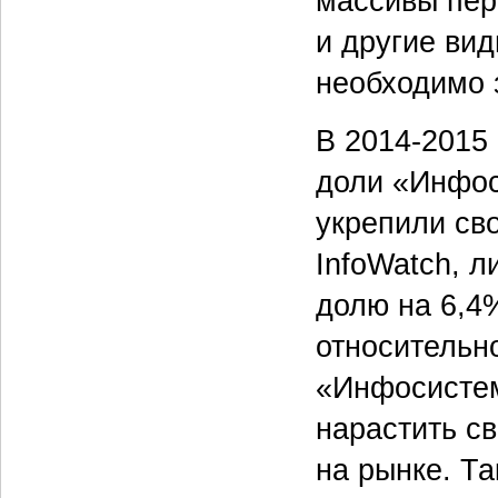
массивы пер
и другие ви
необходимо 
В 2014-2015 
доли «Инфос
укрепили сво
InfoWatch, л
долю на 6,4
относительн
«Инфосистем
нарастить св
на рынке. Т