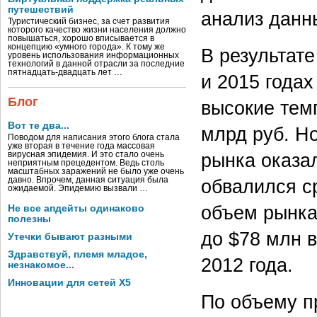
путешествий
анализ данн
Туристический бизнес, за счет развития
которого качество жизни населения должно
повышаться, хорошо вписывается в
концепцию «умного города». К тому же
В результате
уровень использования информационных
технологий в данной отрасли за последние
пятнадцать-двадцать лет …
и 2015 года
Блог
высокие тем
Вот те два...
млрд руб. Н
Поводом для написания этого блога стала
уже вторая в течение года массовая
рынка оказал
вирусная эпидемия. И это стало очень
неприятным прецедентом. Ведь столь
масштабных заражений не было уже очень
обвалился с
давно. Впрочем, данная ситуация была
ожидаемой. Эпидемию вызвали …
объем рынка
Не все апдейты одинаково
полезны
до $78 млн в
Утечки бывают разными
Здравствуй, племя младое,
2012 года.
незнакомое...
Инновации для сетей X5
По объему п