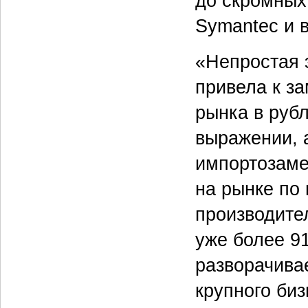
до скромных
Symantec и в
«Непростая 
привела к з
рынка в руб
выражении, 
импортозам
на рынке по
производите
уже более 9
разворачива
крупного биз