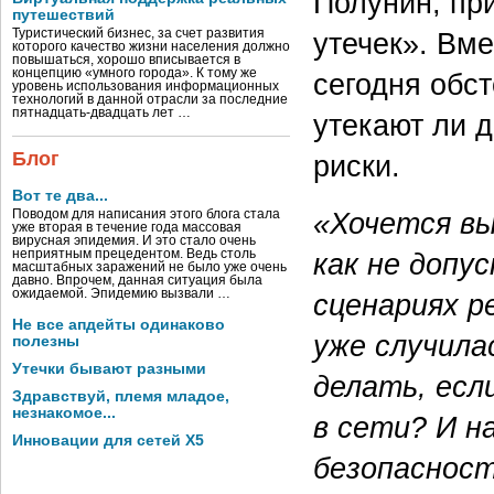
Полунин, пр
путешествий
Туристический бизнес, за счет развития
утечек». Вме
которого качество жизни населения должно
повышаться, хорошо вписывается в
концепцию «умного города». К тому же
сегодня обст
уровень использования информационных
технологий в данной отрасли за последние
пятнадцать-двадцать лет …
утекают ли 
Блог
риски.
Вот те два...
«Хочется вы
Поводом для написания этого блога стала
уже вторая в течение года массовая
вирусная эпидемия. И это стало очень
неприятным прецедентом. Ведь столь
как не допу
масштабных заражений не было уже очень
давно. Впрочем, данная ситуация была
ожидаемой. Эпидемию вызвали …
сценариях р
Не все апдейты одинаково
уже случил
полезны
Утечки бывают разными
делать, есл
Здравствуй, племя младое,
незнакомое...
в сети? И н
Инновации для сетей X5
безопаснос