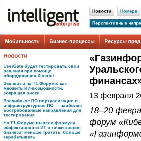
Новости
Номера
Перспективные напр
Мобильность
Бизнес-процессы
Ресурсы пред
Новости
«Газинфор
UserGate будет тестировать свои
Уральског
решения при помощи
оборудования Xinertel
финансах
Эксперты на Т1 Форуме: как
множить ИИ-возможности,
сокращая риски
13 февраля 20
Российское ПО виртуализации и
инфраструктурное ПО — наиболее
18–20
февра
востребованные направления для
тестирования
форум «Кибе
На Т1 Форуме вывели формулу
эффективности ИТ с точки зрения
«Газинформ
бизнеса: меньше тратить, больше
зарабатывать