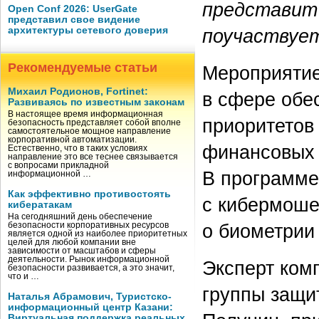
представит 
Open Conf 2026: UserGate
представил свое видение
архитектуры сетевого доверия
поучаствует
Рекомендуемые статьи
Мероприятие
Михаил Родионов, Fortinet:
в сфере обе
Развиваясь по известным законам
В настоящее время информационная
приоритетов
безопасность представляет собой вполне
самостоятельное мощное направление
корпоративной автоматизации.
финансовых 
Естественно, что в таких условиях
направление это все теснее связывается
с вопросами прикладной
В программе
информационной …
Как эффективно противостоять
с кибермоше
кибератакам
На сегодняшний день обеспечение
о биометрии
безопасности корпоративных ресурсов
является одной из наиболее приоритетных
целей для любой компании вне
зависимости от масштабов и сферы
деятельности. Рынок информационной
Эксперт ком
безопасности развивается, а это значит,
что и …
группы защи
Наталья Абрамович, Туристско-
информационный центр Казани:
Виртуальная поддержка реальных