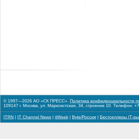
© 1997—2026 АО «СК ПРЕСС».
Политика конфиденциальности п
109147 г. Москва, ул. Марксистская, 34, строение 10. Телефон: +7
ITRN
|
IT Channel News
|
itWeek
|
Byte/Россия
|
Бестселлеры IT-ры