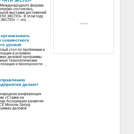
и «НТИ ЭКСПО»
V Международного форума
нопром» состоялась
ьной выставки достижений
«НТИ ЭКСПО». В этом году
И ЭКСПО» — это …
 организовать
я совместного
го уровня
глый стол по проблемам и
зации в условиях
мках деловой программы
вные технологические
тизации и безопасности …
управлению
едприятия делают
ународная конференция
ми «Ставка на
инар Ассоциации развития
CE Moscow Spring
рамках деловой