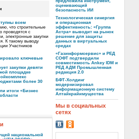
предложила инструмент,
оценивающий
и
безопасность ИИ
Технологическая синергия
и операционная
ступны всем
эффективность: «Группа
ию, что строительные
Астра» выводит на рынок
о проводятся с
решение для защиты
, электронные закупки
данных в виртуальных
я. К такому выводу
средах
ции Участников
«Газинформсервис» и РЕД
СОФТ подтвердили
зировало ключевые
совместимость Ankey IDM и
РЕД АДМ Промышленная
ует закупки девяти
редакция 2.0
нной площадке
ройкомплекс
БФТ-Холдинг
юджетами более 30
модернизировал
информационную систему
ли итоги «Бизнес
Алтайкрайимущества
 области
Мы в социальных
сетях
жи
ущей национальной