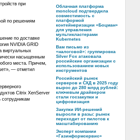
тройств при
Облачная платформа
moncloud подтвердила
совместимость с
зой по решениям
платформой
контейнеризации «Боцман»
для управления
мультикластерами
ешение по доставке
Kubernetes
логия NVIDIA GRID
Вам письмо из
на виртуальных
«налоговой»: группировка
афически насыщенным
Silver Fox атаковала
российские организации с
юбого места. Причем,
использованием новых
шет», — отметил
инструментов
Российский рынок
серверов и СХД в 2025 году
ерверного
вырос до 280 млрд рублей:
уктов Citrix XenServer
ключевым драйвером
стали госзакупки и
ть сотрудникам
цифровизация
Закупки ИИ-решений
выросли в разы: рынок
переходит от пилотов к
масштабированию
Эксперт компании
«Газинформсервис»