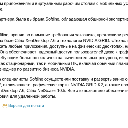
м приложениям и виртуальным рабочим столам с мобильных ус
е.
артнера была выбрана Softline, обладающая обширной эксперти
tline, приняв во внимание требования заказчика, предложили р
а базе Citrix XenDesktop 7.6 и технологии NVIDIA GRID. «Техно
кать любые приложения, доступные на физических десктопах, 
 Она обеспечивает надежный доступ пользователей даже к гр
ебующим большого количества вычислительных ресурсов, из л
как стационарный, так и мобильный ПК, включая обычный план
енеджер по развитию бизнеса NVIDIA.
а специалисты Softline осуществили поставку и развертывание с
, включающего графические карты NVIDIA GRID K2, а также прод
XenDesktop 7.6, Citrix NetScaler 10.5. Все это позволило обеспечи
овия для удаленной работы.
Версия для печати