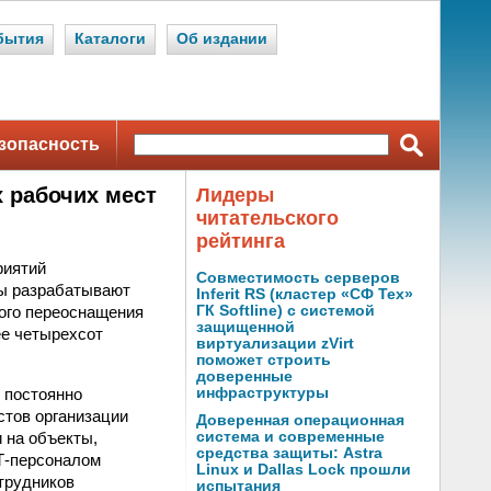
бытия
Каталоги
Об издании
зопасность
 рабочих мест
Лидеры
читательского
рейтинга
риятий
Совместимость серверов
ы разрабатывают
Inferit RS (кластер «СФ Тех»
кого переоснащения
ГК Softline) с системой
защищенной
ее четырехсот
виртуализации zVirt
поможет строить
доверенные
 постоянно
инфраструктуры
стов организации
Доверенная операционная
 на объекты,
система и современные
средства защиты: Astra
ИТ-персоналом
Linux и Dallas Lock прошли
отрудников
испытания