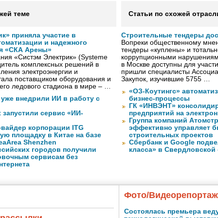
жей теме
Статьи по схожей отрасл
к» приняла участие в
Строительные тендеры до
томатизации и надежного
Вопреки общественному мнен
я «СКА Арены»
тендеры «куплены» и тотальн
ния «Систэм Электрик» (Systeme
коррупционными нарушениями
водитель комплексных решений в
в Москве доступны для участи
ления электроэнергии и
пришли специалисты Ассоциа
тала поставщиком оборудования и
Закупок, изучившие 5755 …
го ледового стадиона в мире – …
«ОЗ-Коутингс» автомати
 уже внедрили ИИ в работу с
бизнес-процессы
ГК «ИНВЭНТ» консолидир
ft запустили сервис «ИИ-
предприятий на электро
Группа компаний Атомст
вайдер корпорации ITG
эффективно управляет б
ую площадку в Китае на базе
строительных проектов
eaArea Shenzhen
Сбербанк и Google подве
ссийских городов получили
класса» в Свердловской
ковочным сервисам без
нтернета
Фото/Видеорепорта
Состоялась премьера вед