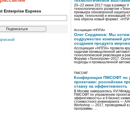
 рассылки
технологической выставк
20–22 июня 2017 года в рамках 
технологического развития «Тех
ent Enterprise Express
премьера обновленной национал
науки, технологий и инноваций 
она обрела новый формат: «НТ
Ассоциация «НППА»
Олег Сердюков: Мы хотим
содружество компаний дл
дпиской
создания продукта мирово
Ассоциация «НППА» провела кру
задачам промышленной автомати
технологической революции в ра
Форума «Технопром»-2017. Осно
подходы к промышленной автома
ПМСОФТ
Конференция ПМСОФТ по 
проектами: российские пр
ставку на эффективность
В Москве завершилась XVI Межд
ПМСОФТ по управлению проекта
эффективность» и II бизнес-сем
стоимостного инжиниринга — AA
Workshop — 2017, проводимый в 
программы …