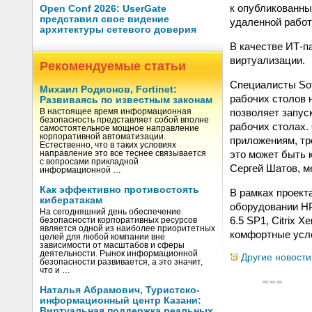
к опубликованны
Open Conf 2026: UserGate
представил свое видение
удаленной работ
архитектуры сетевого доверия
В качестве ИТ-п
виртуализации.
Рекомендуемые статьи
Специалисты Sof
Михаил Родионов, Fortinet:
рабочих столов н
Развиваясь по известным законам
позволяет запус
В настоящее время информационная
безопасность представляет собой вполне
рабочих столах.
самостоятельное мощное направление
корпоративной автоматизации.
приложениям, тр
Естественно, что в таких условиях
это может быть 
направление это все теснее связывается
с вопросами прикладной
Сергей Шатов, м
информационной …
Как эффективно противостоять
В рамках проект
кибератакам
оборудовании HP
На сегодняшний день обеспечение
6.5 SP1, Citrix 
безопасности корпоративных ресурсов
является одной из наиболее приоритетных
комфортные усл
целей для любой компании вне
зависимости от масштабов и сферы
деятельности. Рынок информационной
Другие новости
безопасности развивается, а это значит,
что и …
Наталья Абрамович, Туристско-
информационный центр Казани:
Виртуальная поддержка реальных