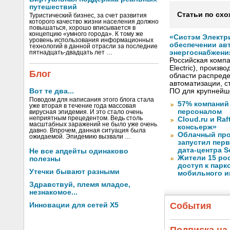
путешествий
Статьи по схо
Туристический бизнес, за счет развития
которого качество жизни населения должно
повышаться, хорошо вписывается в
концепцию «умного города». К тому же
«Систэм Электри
уровень использования информационных
обеспечении ав
технологий в данной отрасли за последние
энергоснабжени
пятнадцать-двадцать лет …
Российская компа
Electric), произ
Блог
области распреде
автоматизации, с
Вот те два...
ПО для крупнейше
Поводом для написания этого блога стала
57% компаний
уже вторая в течение года массовая
персоналом
вирусная эпидемия. И это стало очень
неприятным прецедентом. Ведь столь
Cloud.ru и Ra
масштабных заражений не было уже очень
консьерж»
давно. Впрочем, данная ситуация была
Облачный про
ожидаемой. Эпидемию вызвали …
запустил перв
дата-центра S
Не все апдейты одинаково
Жители 15 ро
полезны
доступ к пар
Утечки бывают разными
мобильного и
Здравствуй, племя младое,
незнакомое...
События
Инновации для сетей X5