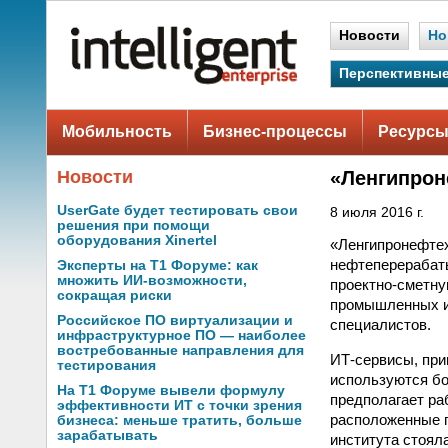
Новости
Но
Перспективные
Мобильность
Бизнес-процессы
Ресурсы
Новости
«Ленгипрон
UserGate будет тестировать свои
8 июля 2016 г.
решения при помощи
оборудования Xinertel
«Ленгипронефтех
нефтеперерабат
Эксперты на Т1 Форуме: как
множить ИИ-возможности,
проектно-сметну
сокращая риски
промышленных и 
Российское ПО виртуализации и
специалистов.
инфраструктурное ПО — наиболее
востребованные направления для
ИТ-сервисы, при
тестирования
используются бо
На Т1 Форуме вывели формулу
предполагает ра
эффективности ИТ с точки зрения
расположенные п
бизнеса: меньше тратить, больше
зарабатывать
института стоял