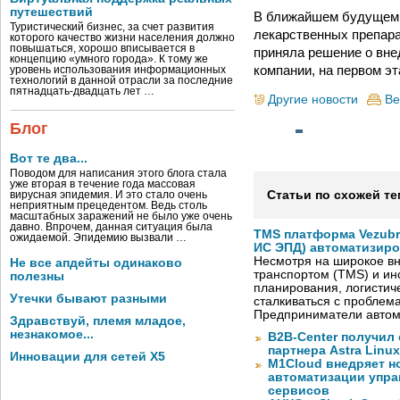
путешествий
В ближайшем будущем п
Туристический бизнес, за счет развития
лекарственных препара
которого качество жизни населения должно
повышаться, хорошо вписывается в
приняла решение о вне
концепцию «умного города». К тому же
компании, на первом э
уровень использования информационных
технологий в данной отрасли за последние
пятнадцать-двадцать лет …
Другие новости
Ве
Блог
Вот те два...
Поводом для написания этого блога стала
уже вторая в течение года массовая
Статьи по схожей те
вирусная эпидемия. И это стало очень
неприятным прецедентом. Ведь столь
масштабных заражений не было уже очень
давно. Впрочем, данная ситуация была
TMS платформа Vezubr
ожидаемой. Эпидемию вызвали …
ИС ЭПД) автоматизиро
Несмотря на широкое в
Не все апдейты одинаково
транспортом (TMS) и ин
полезны
планирования, логистич
Утечки бывают разными
сталкиваться с проблем
Предприниматели автом
Здравствуй, племя младое,
незнакомое...
B2B-Center получил 
партнера Astra Linux
Инновации для сетей X5
M1Cloud внедряет н
автоматизации упра
сервисов