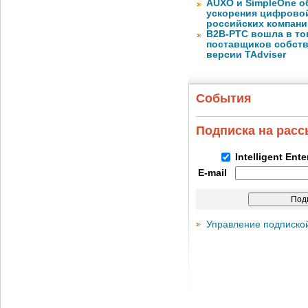
AUXO и SimpleOne о
ускорения цифрово
российских компани
B2B-РТС вошла в то
поставщиков собст
версии TAdviser
События
Подписка на рас
Intelligent Ent
E-mail
Управление подписко