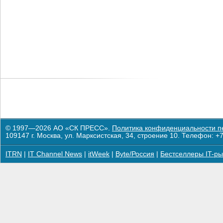
© 1997—2026 АО «СК ПРЕСС».
Политика конфиденциальности п
109147 г. Москва, ул. Марксистская, 34, строение 10. Телефон: +7
ITRN
|
IT Channel News
|
itWeek
|
Byte/Россия
|
Бестселлеры IT-ры