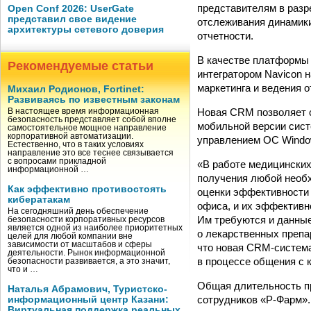
представителям в разр
Open Conf 2026: UserGate
представил свое видение
отслеживания динамики
архитектуры сетевого доверия
отчетности.
В качестве платформы
Рекомендуемые статьи
интегратором Navicon 
маркетинга и ведения 
Михаил Родионов, Fortinet:
Развиваясь по известным законам
Новая CRM позволяет с
В настоящее время информационная
безопасность представляет собой вполне
мобильной версии сис
самостоятельное мощное направление
корпоративной автоматизации.
управлением OС Windo
Естественно, что в таких условиях
направление это все теснее связывается
с вопросами прикладной
«В работе медицинских
информационной …
получения любой необ
Как эффективно противостоять
оценки эффективности 
кибератакам
офиса, и их эффективн
На сегодняшний день обеспечение
Им требуются и данные
безопасности корпоративных ресурсов
является одной из наиболее приоритетных
о лекарственных препа
целей для любой компании вне
зависимости от масштабов и сферы
что новая CRM-система
деятельности. Рынок информационной
в процессе общения с 
безопасности развивается, а это значит,
что и …
Общая длительность пр
Наталья Абрамович, Туристско-
сотрудников «Р-Фарм».
информационный центр Казани:
Виртуальная поддержка реальных