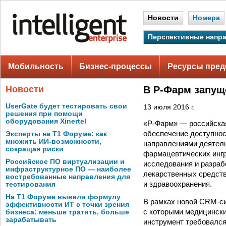
Новости
Номера
Перспективные напр
Мобильность
Бизнес-процессы
Ресурсы пред
Новости
В Р-Фарм запущ
UserGate будет тестировать свои
13 июля 2016 г.
решения при помощи
оборудования Xinertel
«Р-Фарм» — российска
обеспечение доступнос
Эксперты на Т1 Форуме: как
множить ИИ-возможности,
направлениями деятель
сокращая риски
фармацевтических ингр
Российское ПО виртуализации и
исследования и разраб
инфраструктурное ПО — наиболее
лекарственных средств
востребованные направления для
и здравоохранения.
тестирования
На Т1 Форуме вывели формулу
В рамках новой CRM-си
эффективности ИТ с точки зрения
с которыми медицински
бизнеса: меньше тратить, больше
зарабатывать
инструмент требовался