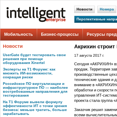
Новости
Номера
Перспективные напр
Мобильность
Бизнес-процессы
Ресурсы пред
Новости
Акрихин строит
UserGate будет тестировать свои
17 августа 2017 г.
решения при помощи
оборудования Xinertel
Сегодня «АКРИХИН» вх
продаж. Территория за
Эксперты на Т1 Форуме: как
множить ИИ-возможности,
производственные цеха
сокращая риски
технические здания и 
Российское ПО виртуализации и
внимание в «АКРИХИНе
инфраструктурное ПО — наиболее
обработки и скорости 
востребованные направления для
управления ИТ-система
тестирования
проекта стала группа 
На Т1 Форуме вывели формулу
эффективности ИТ с точки зрения
Заказчик решил замени
бизнеса: меньше тратить, больше
зарабатывать
всеми вычислительными