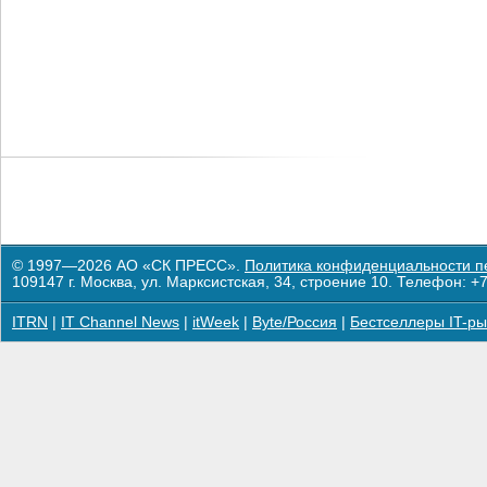
© 1997—2026 АО «СК ПРЕСС».
Политика конфиденциальности п
109147 г. Москва, ул. Марксистская, 34, строение 10. Телефон: +7
ITRN
|
IT Channel News
|
itWeek
|
Byte/Россия
|
Бестселлеры IT-ры