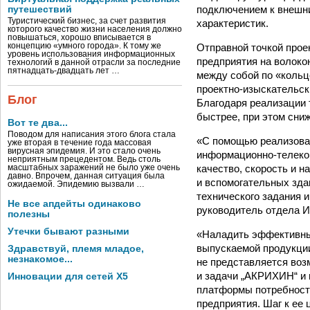
подключением к внешн
путешествий
Туристический бизнес, за счет развития
характеристик.
которого качество жизни населения должно
повышаться, хорошо вписывается в
Отправной точкой прое
концепцию «умного города». К тому же
уровень использования информационных
предприятия на волоко
технологий в данной отрасли за последние
пятнадцать-двадцать лет …
между собой по «кольц
проектно-изыскательск
Блог
Благодаря реализации 
быстрее, при этом сниж
Вот те два...
Поводом для написания этого блога стала
«С помощью реализован
уже вторая в течение года массовая
вирусная эпидемия. И это стало очень
информационно-телеком
неприятным прецедентом. Ведь столь
качество, скорость и 
масштабных заражений не было уже очень
давно. Впрочем, данная ситуация была
и вспомогательных зда
ожидаемой. Эпидемию вызвали …
технического задания 
Не все апдейты одинаково
руководитель отдела 
полезны
Утечки бывают разными
«Наладить эффективны
выпускаемой продукции
Здравствуй, племя младое,
незнакомое...
не представляется воз
и задачи „АКРИХИН“ и 
Инновации для сетей X5
платформы потребностя
предприятия. Шаг к ее