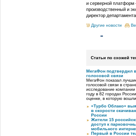
и серверной платформ 
производственный и э
директор департамента
Другие новости
Ве
Статьи по схожей те
МегаФон подтвердил в
голосовой связи
МегаФон показал лучшие
голосовой связи в стран
исследование компании
году в 82 городах Росси
оценке, в которую вошл
«Турбо Облако» выя
в скорости скачива
России
Жители 15 российск
доступ к парковочн
мобильного интерне
Первый в России те