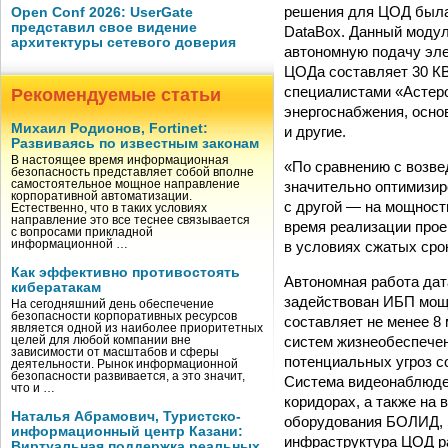
решения для ЦОД была 
Open Conf 2026: UserGate
представил свое видение
DataBox. Данный модул
архитектуры сетевого доверия
автономную подачу эле
ЦОДа составляет 30 КВ
специалистами «Астер
Рекомендуемые статьи
энергоснабжения, осно
Михаил Родионов, Fortinet:
и другие.
Развиваясь по известным законам
В настоящее время информационная
«По сравнению с возве
безопасность представляет собой вполне
значительно оптимизир
самостоятельное мощное направление
корпоративной автоматизации.
с другой — на мощност
Естественно, что в таких условиях
направление это все теснее связывается
время реализации прое
с вопросами прикладной
в условиях сжатых сро
информационной …
Как эффективно противостоять
Автономная работа дата
кибератакам
задействован ИБП мощн
На сегодняшний день обеспечение
безопасности корпоративных ресурсов
составляет не менее 8
является одной из наиболее приоритетных
систем жизнеобеспечен
целей для любой компании вне
зависимости от масштабов и сферы
потенциальных угроз с
деятельности. Рынок информационной
безопасности развивается, а это значит,
Система видеонаблюден
что и …
коридорах, а также на
Наталья Абрамович, Туристско-
оборудования БОЛИД, 
информационный центр Казани:
инфраструктура ЦОД р
Виртуальная поддержка реальных