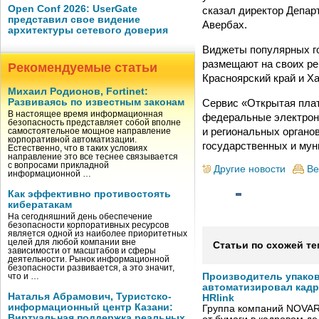
Open Conf 2026: UserGate
сказал директор Депар
представил свое видение
Авербах.
архитектуры сетевого доверия
Виджеты популярных го
размещают на своих ре
Рекомендуемые статьи
Красноярский край и Х
Михаил Родионов, Fortinet:
Сервис «Открытая плат
Развиваясь по известным законам
В настоящее время информационная
федеральные электрон
безопасность представляет собой вполне
и региональных органо
самостоятельное мощное направление
корпоративной автоматизации.
государственных и мун
Естественно, что в таких условиях
направление это все теснее связывается
с вопросами прикладной
Другие новости
Ве
информационной …
Как эффективно противостоять
кибератакам
На сегодняшний день обеспечение
безопасности корпоративных ресурсов
является одной из наиболее приоритетных
целей для любой компании вне
Статьи по схожей те
зависимости от масштабов и сферы
деятельности. Рынок информационной
безопасности развивается, а это значит,
Производитель упако
что и …
автоматизировал кад
Наталья Абрамович, Туристско-
HRlink
информационный центр Казани:
Группа компаний NOVAR
Виртуальная поддержка реальных