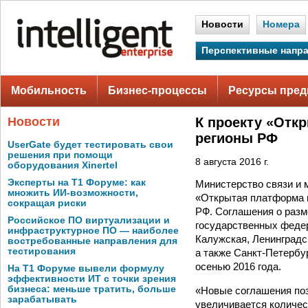
Новости
Номера
Перспективные напр
Мобильность
Бизнес-процессы
Ресурсы пред
Новости
К проекту «Отк
регионы РФ
UserGate будет тестировать свои
решения при помощи
8 августа 2016 г.
оборудования Xinertel
Эксперты на Т1 Форуме: как
Министерство связи и 
множить ИИ-возможности,
«Открытая платформа г
сокращая риски
РФ. Соглашения о разм
Российское ПО виртуализации и
государственных федер
инфраструктурное ПО — наиболее
Калужская, Ленинградс
востребованные направления для
тестирования
а также Санкт-Петербу
осенью 2016 года.
На Т1 Форуме вывели формулу
эффективности ИТ с точки зрения
бизнеса: меньше тратить, больше
«Новые соглашения поз
зарабатывать
увеличивается количес