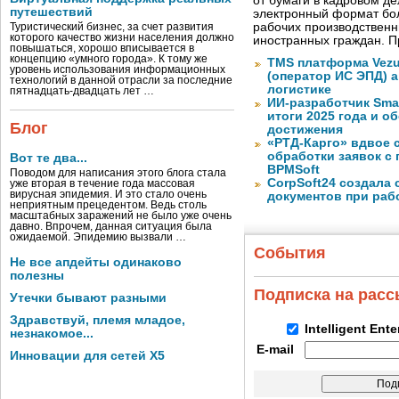
от бумаги в кадровом д
путешествий
электронный формат бол
рабочих производствен
Туристический бизнес, за счет развития
которого качество жизни населения должно
иностранных граждан. П
повышаться, хорошо вписывается в
концепцию «умного города». К тому же
TMS платформа Vezu
уровень использования информационных
(оператор ИС ЭПД) 
технологий в данной отрасли за последние
логистике
пятнадцать-двадцать лет …
ИИ-разработчик Sma
итоги 2025 года и 
Блог
достижения
«РТД-Карго» вдвое 
обработки заявок с
Вот те два...
BPMSoft
Поводом для написания этого блога стала
CorpSoft24 создала
уже вторая в течение года массовая
вирусная эпидемия. И это стало очень
документов при раб
неприятным прецедентом. Ведь столь
масштабных заражений не было уже очень
давно. Впрочем, данная ситуация была
ожидаемой. Эпидемию вызвали …
События
Не все апдейты одинаково
полезны
Подписка на рас
Утечки бывают разными
Здравствуй, племя младое,
Intelligent Ent
незнакомое...
E-mail
Инновации для сетей X5