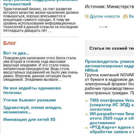
путешествий
Источник: Министерств
Туристический бизнес, за счет развития
которого качество жизни населения должно
Другие новости
Ве
повышаться, хорошо вписывается в
концепцию «умного города». К тому же
уровень использования информационных
технологий в данной отрасли за последние
пятнадцать-двадцать лет …
Блог
Статьи по схожей те
Вот те два...
Поводом для написания этого блога стала
Производитель упако
уже вторая в течение года массовая
вирусная эпидемия. И это стало очень
автоматизировал кад
неприятным прецедентом. Ведь столь
HRlink
масштабных заражений не было уже очень
Группа компаний NOVAR
давно. Впрочем, данная ситуация была
от бумаги в кадровом д
ожидаемой. Эпидемию вызвали …
электронный формат бол
Не все апдейты одинаково
рабочих производствен
полезны
иностранных граждан. П
Утечки бывают разными
TMS платформа Vezu
(оператор ИС ЭПД) 
Здравствуй, племя младое,
логистике
незнакомое...
ИИ-разработчик Sma
итоги 2025 года и 
Инновации для сетей X5
достижения
«РТД-Карго» вдвое 
обработки заявок с