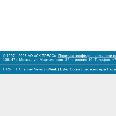
© 1997—2026 АО «СК ПРЕСС».
Политика конфиденциальности п
109147 г. Москва, ул. Марксистская, 34, строение 10. Телефон: +7
ITRN
|
IT Channel News
|
itWeek
|
Byte/Россия
|
Бестселлеры IT-ры