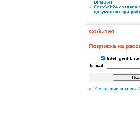
BPMSoft
CorpSoft24 создала
документов при раб
События
Подписка на рас
Intelligent Ent
E-mail
Управление подписко