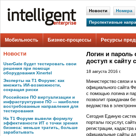
Новости
Номера
Перспективные напр
Мобильность
Бизнес-процессы
Ресурсы пред
Новости
Логин и пароль 
доступ к сайту
UserGate будет тестировать свои
решения при помощи
18 августа 2016 г.
оборудования Xinertel
Эксперты на Т1 Форуме: как
Министерство связи и 
множить ИИ-возможности,
официального сайта Ф
сокращая риски
с помощью логина и па
Российское ПО виртуализации и
позволит гражданам бе
инфраструктурное ПО — наиболее
ведомства в электронн
востребованные направления для
тестирования
Сегодня Единую систе
На Т1 Форуме вывели формулу
порталы госуслуг, сай
эффективности ИТ с точки зрения
бизнеса: меньше тратить, больше
регистрации, кадастра
зарабатывать
официальные сайты для