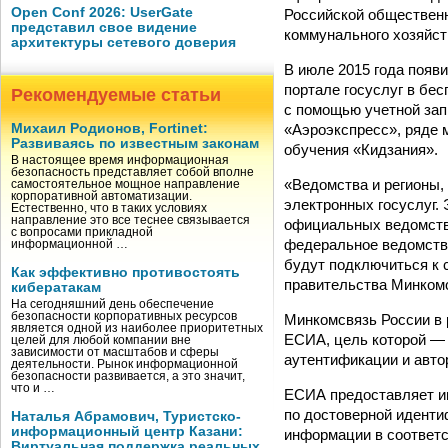
Open Conf 2026: UserGate
Российской обществен
представил свое видение
коммунального хозяйст
архитектуры сетевого доверия
В июле 2015 года появ
портале госуслуг в бес
Рекомендуемые статьи
с помощью учетной за
«Аэроэкспресс», ряде м
Михаил Родионов, Fortinet:
Развиваясь по известным законам
обучения «Кидзания».
В настоящее время информационная
безопасность представляет собой вполне
«Ведомства и регионы
самостоятельное мощное направление
корпоративной автоматизации.
электронных госуслуг.
Естественно, что в таких условиях
направление это все теснее связывается
официальных ведомстве
с вопросами прикладной
федеральное ведомств
информационной …
будут подключиться к 
Как эффективно противостоять
правительства Минком
кибератакам
На сегодняшний день обеспечение
безопасности корпоративных ресурсов
Минкомсвязь России в 
является одной из наиболее приоритетных
ЕСИА, цель которой — 
целей для любой компании вне
зависимости от масштабов и сферы
аутентификации и авто
деятельности. Рынок информационной
безопасности развивается, а это значит,
что и …
ЕСИА предоставляет и
по достоверной иденти
Наталья Абрамович, Туристско-
информационный центр Казани:
информации в соответс
Виртуальная поддержка реальных